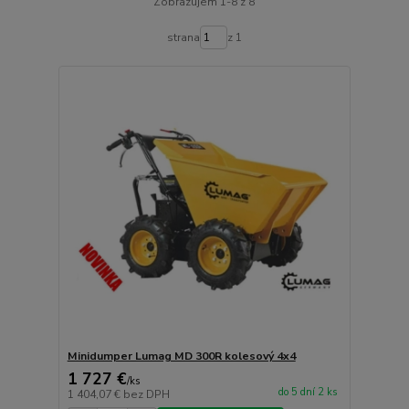
Zobrazujem 1-8 z 8
strana
z 1
Minidumper Lumag MD 300R kolesový 4x4
1 727 €
/
ks
do 5 dní 2 ks
1 404,07 €
bez DPH