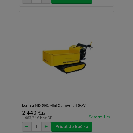
Lumag MD 500, Mini Dumper , 4,8kW
2 440 €
/
ks
Skladom 1 ks
1 983,74 €
bez DPH
Pridať do košíka