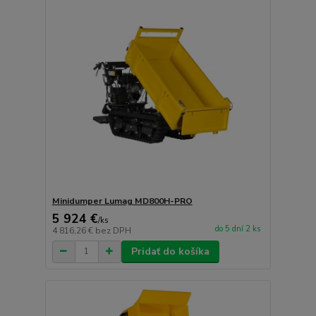
Minidumper Lumag MD800H-PRO
5 924 €
/
ks
do 5 dní 2 ks
4 816,26 €
bez DPH
Pridať do košíka