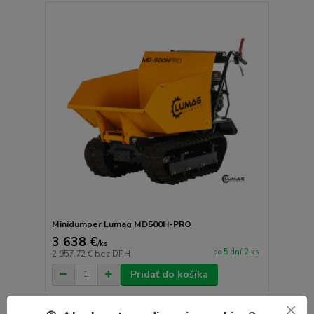
Minidumper Lumag MD500H-PRO
3 638 €
/
ks
do 5 dní 2 ks
2 957,72 €
bez DPH
Pridať do košíka