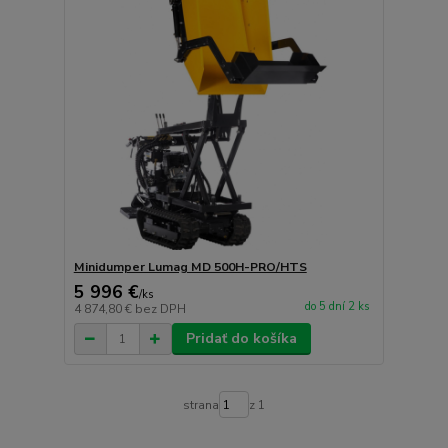
Minidumper Lumag MD 500H-PRO/HTS
5 996 €
/
ks
do 5 dní 2 ks
4 874,80 €
bez DPH
Pridať do košíka
strana
z 1