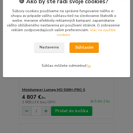
🍪 Ako by ste radi svoje cookies?
Súbory cookies používame na správne fungovanie nášho e-
shopu av prípade vášho súhlasu tiež na sledovanie štatistík o
webe, meranie efektivity reklamných kampaní, zapamätanie
vášho obľúbeného nastavenia pri používaní stránok, či zobrazenie
reklám zodpovedajúcich vašim preferenciám.
Viac na využitie
cookies
Súhlasím
Nastavenia
Súhlas môžete odmietnuť
tu
.
Minidumper Lumag MD 500H-PRO S
4 807 €
/
ks
do 5 dní 2 ks
3 908,13 €
bez DPH
Pridať do košíka