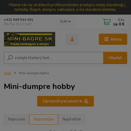
Vítame vás na stránkach profesionálneho predajcu malej stavebnej
techniky. Bagre, dumpre, nakladače, a iná stavebná technika.
0
ks
+421 948 544 401
EUR
za
0 €
(Po-Pia, 8-17 hod.)
Menu
Hľadať
Úvod
Mini-dumpre hobby
Mini-dumpre hobby
Upresniť parametre
Najnovšie
Najlacnejšie
Najdrahšie