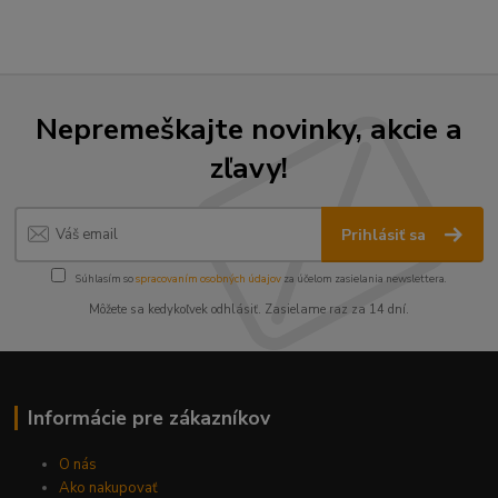
Nepremeškajte novinky, akcie a
zľavy!
Prihlásiť sa
Súhlasím so
spracovaním osobných údajov
za účelom zasielania newslettera.
Môžete sa kedykoľvek odhlásiť. Zasielame raz za 14 dní.
Informácie pre zákazníkov
O nás
Ako nakupovať