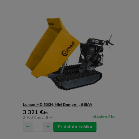
Lumag MD 500H, Mini Dumper , 6,8kW
3 321 €
/
ks
skladom 2 ks
2 700 €
bez DPH
Pridať do košíka