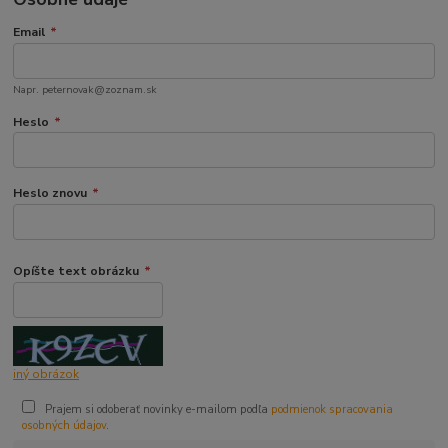
Email
*
Napr. peternovak@zoznam.sk
Heslo
*
Heslo znovu
*
Opíšte text obrázku
*
iný obrázok
Prajem si odoberať novinky e-mailom podľa
podmienok spracovania
osobných údajov
.