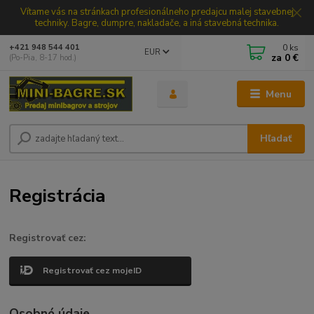
Vítame vás na stránkach profesionálneho predajcu malej stavebnej
techniky. Bagre, dumpre, nakladače, a iná stavebná technika.
0
ks
+421 948 544 401
EUR
za
0 €
(Po-Pia, 8-17 hod.)
Menu
Hľadať
Registrácia
Registrovať cez:
Registrovať cez mojeID
Osobné údaje