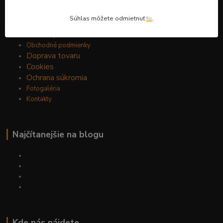
Informácie pre zákazníkov
Súhlas môžete odmietnuť
tu
.
O nás
Ako nakupovať
Obchodné podmienky
Doprava tovaru
Cookies
Ochrana súkromia
Fotogaléria
Kontakty
Najčítanejšie na blogu
Kde nás nájdete