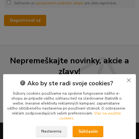
Súhlasím so
spracovaním osobných údajov
pre účely registrácie.
Registrovať sa
Nepremeškajte novinky, akcie a
zľavy!
🍪 Ako by ste radi svoje cookies?
Prihlásiť sa
Súbory cookies používame na správne fungovanie nášho e-
shopu av prípade vášho súhlasu tiež na sledovanie štatistík o
Súhlasím so
spracovaním osobných údajov
za účelom zasielania newslettera.
webe, meranie efektivity reklamných kampaní, zapamätanie
vášho obľúbeného nastavenia pri používaní stránok, či zobrazenie
Môžete sa kedykoľvek odhlásiť. Zasielame raz za 14 dní.
reklám zodpovedajúcich vašim preferenciám.
Viac na využitie
cookies
Súhlasím
Nastavenia