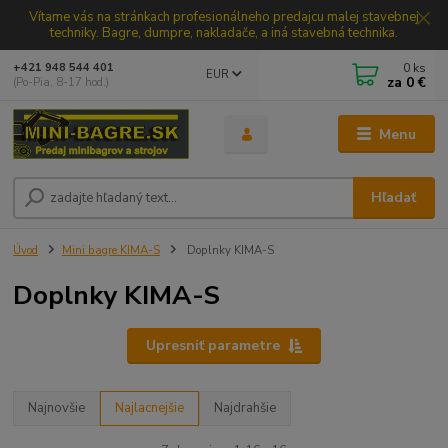
Vítame vás na stránkach profesionálneho predajcu malej stavebnej
techniky. Bagre, dumpre, nakladače, a iná stavebná technika.
0
ks
+421 948 544 401
EUR
za
0 €
(Po-Pia, 8-17 hod.)
Menu
Hľadať
Úvod
Mini bagre KIMA-S
Doplnky KIMA-S
Doplnky KIMA-S
Upresniť parametre
Najnovšie
Najlacnejšie
Najdrahšie