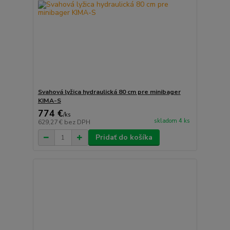
Svahová lyžica hydraulická 80 cm pre minibager
KIMA-S
774 €
/
ks
skladom 4 ks
629,27 €
bez DPH
Pridať do košíka