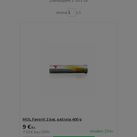
Zobrazujem 1-16 z 16
strana
z 1
MOL Favorit 2 bal. patrola 400 g
9 €
/
ks
skladom 20 ks
7,32 €
bez DPH