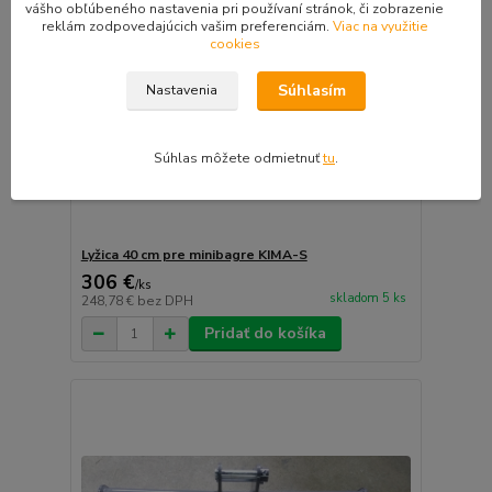
vášho obľúbeného nastavenia pri používaní stránok, či zobrazenie
reklám zodpovedajúcich vašim preferenciám.
Viac na využitie
cookies
Súhlasím
Nastavenia
Súhlas môžete odmietnuť
tu
.
Lyžica 40 cm pre minibagre KIMA-S
306 €
/
ks
skladom 5 ks
248,78 €
bez DPH
Pridať do košíka