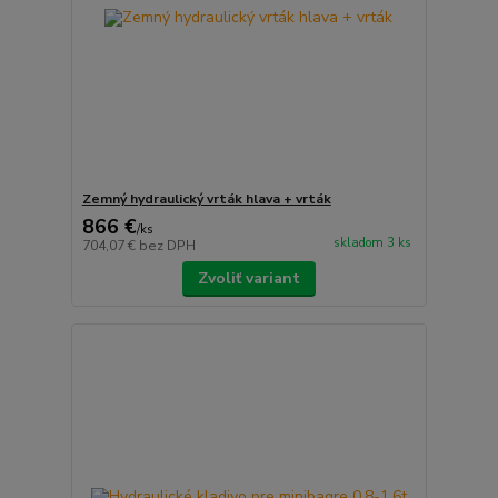
Zemný hydraulický vrták hlava + vrták
866 €
/
ks
skladom 3 ks
704,07 €
bez DPH
Zvoliť variant