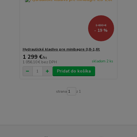
1 600 €
- 19 %
Hydraulické kladivo pre minibagre 0,8-1,6t
1 299 €
/
ks
skladom 2 ks
1 056,10 €
bez DPH
Pridať do košíka
strana
z 1