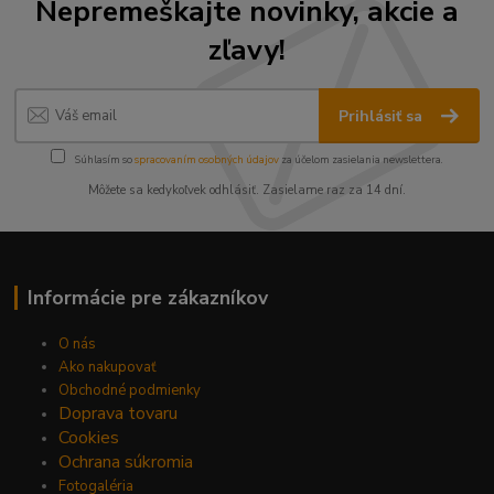
Nepremeškajte novinky, akcie a
zľavy!
Prihlásiť sa
Súhlasím so
spracovaním osobných údajov
za účelom zasielania newslettera.
Môžete sa kedykoľvek odhlásiť. Zasielame raz za 14 dní.
Informácie pre zákazníkov
O nás
Ako nakupovať
Obchodné podmienky
Doprava tovaru
Cookies
Ochrana súkromia
Fotogaléria