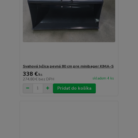
Svahová lyžica pevná 80 cm pre minibager KIMA-S
338 €
/
ks
skladom 4 ks
274,80 €
bez DPH
Pridať do košíka