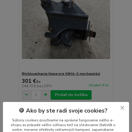
Rýchloupínacia hlava pre KIMA-S mechanická
301 €
/
ks
skladom 4 ks
244,72 €
bez DPH
Pridať do košíka
🍪 Ako by ste radi svoje cookies?
Súbory cookies používame na správne fungovanie nášho e-
shopu av prípade vášho súhlasu tiež na sledovanie štatistík o
webe, meranie efektivity reklamných kampaní, zapamätanie