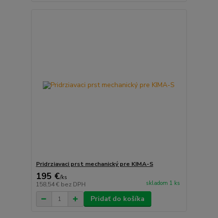
Pridrziavaci prst mechanický pre KIMA-S
195 €
/
ks
skladom 1 ks
158,54 €
bez DPH
Pridať do košíka