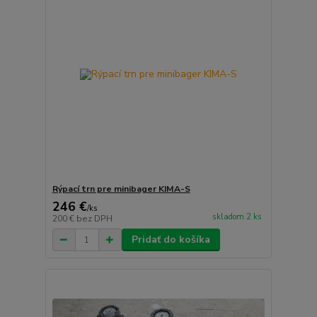
Rýpací trn pre minibager KIMA-S
246 €
/
ks
skladom 2 ks
200 €
bez DPH
Pridať do košíka