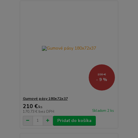
230 €
- 9 %
Gumové pásy 180x72x37
210 €
/
ks
Skladom 2 ks
170,73 €
bez DPH
Pridať do košíka