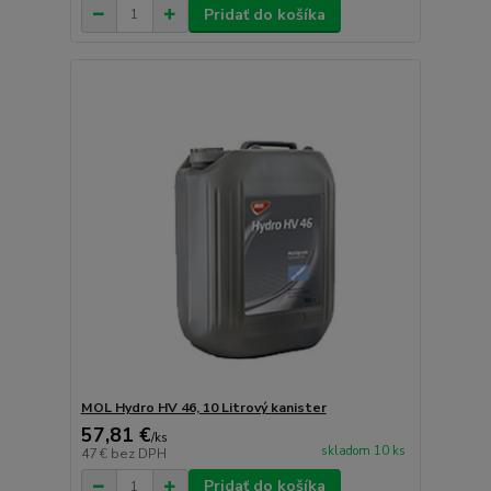
Pridať do košíka
MOL Hydro HV 46, 10 Litrový kanister
57,81 €
/
ks
skladom 10 ks
47 €
bez DPH
Pridať do košíka