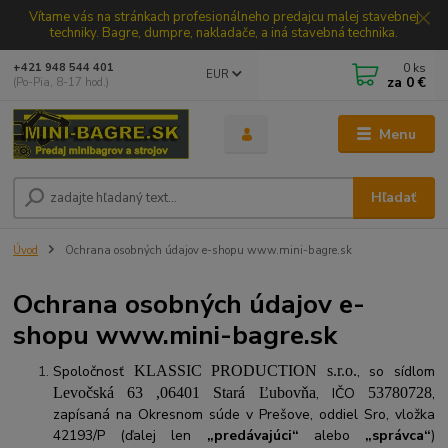
Vítame vás na stránkach profesionálneho predajcu malej stavebnej
techniky. Bagre, dumpre, nakladače, a iná stavebná technika.
0
ks
+421 948 544 401
EUR
za
0 €
(Po-Pia, 8-17 hod.)
Menu
Hľadať
Úvod
Ochrana osobných údajov e-shopu www.mini-bagre.sk
Ochrana osobných údajov e-
shopu www.mini-bagre.sk
Spoločnosť
KLASSIC PRODUCTION s.r.o.
, so sídlom
Levočská 63 ,06401 Stará Ľubovňa
, IČO
53780728
,
zapísaná na Okresnom súde v Prešove, oddiel Sro, vložka
42193/P
(ďalej len
„predávajúci“
alebo
„správca“
)