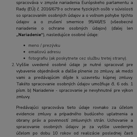
spracováva v zmysle nariadenia Európskeho parlamentu a
Rady (EÚ) č. 2016/679 o ochrane fyzických osôb v súvislosti
so spracovaním osobných údajov a o voľnom pohybe týchto
údajov a o zrušení smernice 95/46/ES (všeobecné
nariadenie o ochrane osobných údajov) (ďalej len
„Nariadenie“
), nasledujúce osobné údaje:
meno / prezývku
emailovú adresu
fotografiu (ak poskytnete cez službu tretej strany).
Vyššie uvedené osobné údaje je nutné spracovať pre
vybavenie objednávok a ďalšie plnenie zo zmluvy, ak medzi
vami a predávajúcim dôjde k uzavretiu kúpnej zmluvy.
Takéto spracovanie osobných údajov umožňuje čl. 6 ods. 1
písm. b) Nariadenie - spracovanie je nevyhnutné pre výkon
zmluvy.
Predávajúci spracováva tieto údaje rovnako za účelom
evidencie zmluvy a prípadného budúceho uplatnenia a
obrany práv a povinností zmluvných strán. Uchovanie a
spracovanie osobných údajov je za vyššie uvedeným
účelom po dobu 10 rokov od realizácie poslednej časti