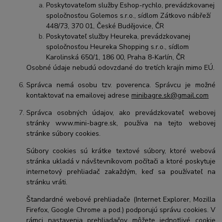
Poskytovateľom služby Eshop-rychlo, prevádzkovanej
spoločnosťou Golemos s.r.o., sídlom Zátkovo nábřeží
448/73, 370 01, České Budějovice, ČR
Poskytovateľ služby Heureka, prevádzkovanej
spoločnosťou Heureka Shopping s.r.o., sídlom
Karolinská 650/1, 186 00, Praha 8-Karlín, ČR
Osobné údaje nebudú odovzdané do tretích krajín mimo EÚ.
Správca nemá osobu tzv. poverenca. Správcu je možné
kontaktovať na emailovej adrese
minibagre.sk@gmail.com
Správca osobných údajov, ako prevádzkovateľ webovej
stránky www.mini-bagre.sk, používa na tejto webovej
stránke súbory cookies.
Súbory cookies sú krátke textové súbory, ktoré webová
stránka ukladá v návštevníkovom počítači a ktoré poskytuje
internetový prehliadač zakaždým, keď sa používateľ na
stránku vráti.
Štandardné webové prehliadače (Internet Explorer, Mozilla
Firefox, Google Chrome a pod.) podporujú správu cookies. V
rámci nastavenia prehliadačov môžete jednotlivé cookie