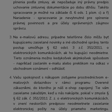
plnenia podľa zmluvy, ak nepožaduje iný právny predpis
uchovanie zmluvnej dokumentácie po dobu dlhšiu. Takéto
spracovanie je možné na základe čl. 6 ods. 1 písm. c) a f)
Nariadenie - spracovanie je nevyhnutné pre splnenie
právnej povinnosti a pre účely oprávnených záujmov
správcu.
Na e-mailovú adresu, prípadne telefónne číslo môžu byť
kupujúcemu zasielané novinky a iné obchodné správy, tento
postup umožňuje § 62 odst. 3 z.č. 351/2011, o
elektronických komunikáciách, ak ho kupujúci neodmietne.
Tieto oznámenia možno kedykoľvek akýmkoľvek spôsobom
- napríklad zaslaním e-mailu alebo preklikom na odkaz v
obchodnom oznámení – odhlásiť.
Vašu spokojnosť s nákupom zisťujeme prostredníctvom e-
mailových dotazníkov v rámci programu Overené
zákazníkmi, do ktorého je náš e-shop zapojený. Tie vám
zasielame zakaždým, keď u nás nakúpite, pokiaľ v zmysle §
§ 62 zák. č. 351/2011 Z. z. o elektronických komunikáciách,
v znení neskorších predpisov neodmietnete zasielanie
elektronickej pošty na účely priameho marketingu.