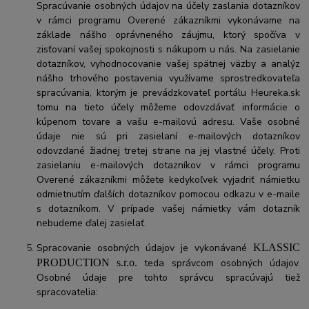
Spracúvanie osobných údajov na účely zaslania dotazníkov
v rámci programu Overené zákazníkmi vykonávame na
základe nášho oprávneného záujmu, ktorý spočíva v
zisťovaní vašej spokojnosti s nákupom u nás. Na zasielanie
dotazníkov, vyhodnocovanie vašej spätnej väzby a analýz
nášho trhového postavenia využívame sprostredkovateľa
spracúvania, ktorým je prevádzkovateľ portálu Heureka.sk
tomu na tieto účely môžeme odovzdávať informácie o
kúpenom tovare a vašu e-mailovú adresu. Vaše osobné
údaje nie sú pri zasielaní e-mailových dotazníkov
odovzdané žiadnej tretej strane na jej vlastné účely. Proti
zasielaniu e-mailových dotazníkov v rámci programu
Overené zákazníkmi môžete kedykoľvek vyjadriť námietku
odmietnutím ďalších dotazníkov pomocou odkazu v e-maile
s dotazníkom. V prípade vašej námietky vám dotazník
nebudeme ďalej zasielať.
Spracovanie osobných údajov je vykonávané
KLASSIC
PRODUCTION s.r.o.
teda správcom osobných údajov.
Osobné údaje pre tohto správcu spracúvajú tiež
spracovatelia: