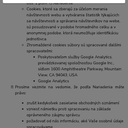
ods. 1 písm. f) Nariadenia.
Cookies, ktoré sa zberajú za účelom merania
návštevnosti webu a vytvárania štatistík týkajúcich
sa návštevnosti a správania návštevníkov na webe,
sú posudzované v podobe hromadného celku a v
anonymnej podobe, ktorá neumožňuje identifikáciu
jednotlivca.
Zhromaždené cookies súbory sú spracované ďalšími
spracovateľmi:
Poskytovateľom služby Google Analytics,
prevádzkovanej spoločnosťou Google Inc.,
sídlom 1600 Amphitheatre Parkway, Mountain
View, CA 94043, USA
Google Analytics
Prosíme vezmite na vedomie, že podľa Nariadenia máte
právo:
zrušiť kedykoľvek zasielanie obchodných oznámení
vzniesť námietku proti spracovaniu na základe
oprávneného záujmu správcu
požadovať od nás informáciu, aké Vaše osobné údaje
spracovávame