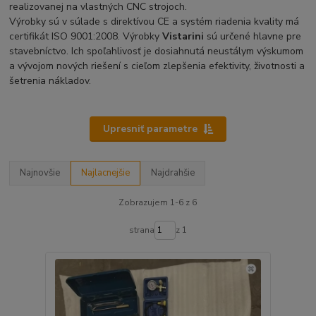
realizovanej na vlastných CNC strojoch.
Výrobky sú v súlade s direktívou CE a systém riadenia kvality má
certifikát ISO 9001:2008. Výrobky
Vistarini
sú určené hlavne pre
stavebníctvo. Ich spoľahlivosť je dosiahnutá neustálym výskumom
a vývojom nových riešení s cieľom zlepšenia efektivity, životnosti a
šetrenia nákladov.
Upresniť parametre
Najnovšie
Najlacnejšie
Najdrahšie
Zobrazujem 1-6 z 6
strana
z 1