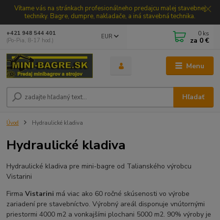
Vítame vás na stránkach profesionálneho predajcu malej stavebnej
techniky. Bagre, dumpre, nakladače, a iná stavebná technika.
0
ks
+421 948 544 401
EUR
za
0 €
(Po-Pia, 8-17 hod.)
Menu
Hľadať
Úvod
Hydraulické kladiva
Hydraulické kladiva
Hydraulické kladiva pre mini-bagre od Talianského výrobcu
Vistarini
Firma
Vistarini
má viac ako 60 ročné skúsenosti vo výrobe
zariadení pre stavebníctvo. Výrobný areál disponuje vnútornými
priestormi 4000 m2 a vonkajšími plochani 5000 m2. 90% výroby je