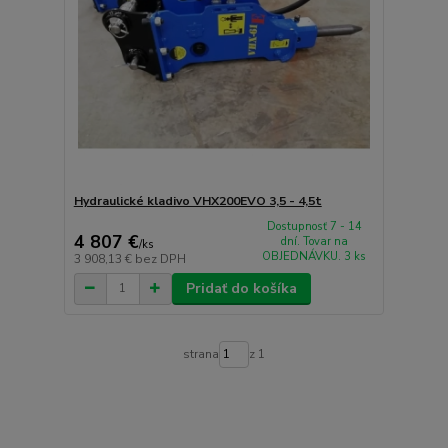
Hydraulické kladivo VHX200EVO 3,5 - 4,5t
Dostupnosť 7 - 14
4 807 €
dní. Tovar na
/
ks
OBJEDNÁVKU. 3 ks
3 908,13 €
bez DPH
Pridať do košíka
strana
z 1