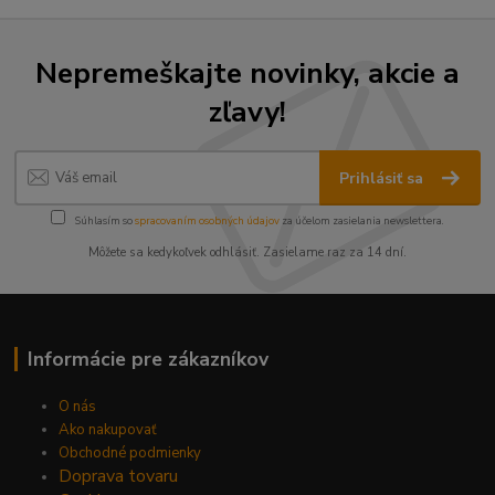
Nepremeškajte novinky, akcie a
zľavy!
Prihlásiť sa
Súhlasím so
spracovaním osobných údajov
za účelom zasielania newslettera.
Môžete sa kedykoľvek odhlásiť. Zasielame raz za 14 dní.
Informácie pre zákazníkov
O nás
Ako nakupovať
Obchodné podmienky
Doprava tovaru