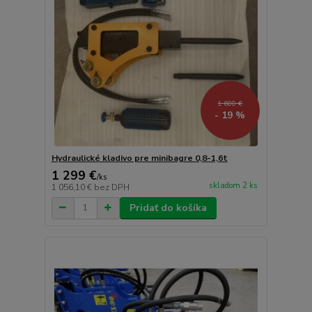
1 600 €
- 19 %
Hydraulické kladivo pre minibagre 0,8-1,6t
1 299 €
/
ks
skladom 2 ks
1 056,10 €
bez DPH
Pridať do košíka