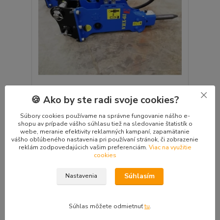
🍪 Ako by ste radi svoje cookies?
HYDRAULICKÉ KLADIVO VHX120EVO 1,8 - 2,5T
Dostupnosť 7 - 14
Súbory cookies používame na správne fungovanie nášho e-
3 710 €
dní. Tovar na
/
ks
shopu av prípade vášho súhlasu tiež na sledovanie štatistík o
OBJEDNÁVKU. 3 ks
3 016,26 €
bez DPH
webe, meranie efektivity reklamných kampaní, zapamätanie
vášho obľúbeného nastavenia pri používaní stránok, či zobrazenie
Pridať do košíka
reklám zodpovedajúcich vašim preferenciám.
Viac na využitie
cookies
Súhlasím
Nastavenia
Súhlas môžete odmietnuť
tu
.