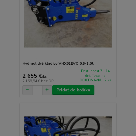
Hydraulické kladivo VHX61EVO 0,5-1,0t
Dostupnosť 7 - 14
2 655 €
dní. Tovar na
/
ks
OBJEDNÁVKU. 2 ks
2 158,54 €
bez DPH
Pridať do košíka