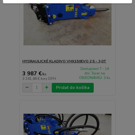
HYDRAULICKÉ KLADIVO VHX150EVO 2,5 - 3,0T
Dostupnosť 7 - 14
3 987 €
dní. Tovar na
/
ks
OBJEDNÁVKU. 3 ks
3 241,46 €
bez DPH
Pridať do košíka