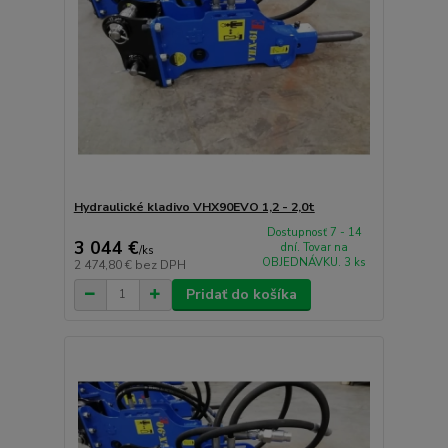
Hydraulické kladivo VHX90EVO 1,2 - 2,0t
Dostupnosť 7 - 14
3 044 €
dní. Tovar na
/
ks
OBJEDNÁVKU. 3 ks
2 474,80 €
bez DPH
Pridať do košíka