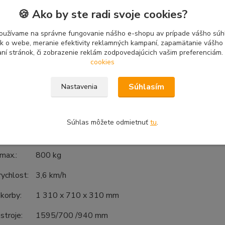
🍪 Ako by ste radi svoje cookies?
389 cm³
oužívame na správne fungovanie nášho e-shopu av prípade vášho súhl
8,2 kW
tík o webe, meranie efektivity reklamných kampaní, zapamätanie vášh
aní stránok, či zobrazenie reklám zodpovedajúcich vašim preferenciám.
í
Reverzní
cookies
Automatická bezpečnostní
Súhlasím
Nastavenia
Smykem
:
6 rychlosti + 2 zpátečky
Súhlas môžete odmietnuť
tu
.
t:
398 kg
max.:
800 kg
rychlost:
3,6 km/h
korby:
1 310 x 710 x 310 mm
stroje:
1595/700 /940 mm