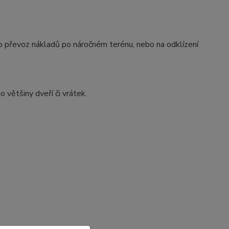
ro převoz nákladů po náročném terénu, nebo na odklízení
 většiny dveří či vrátek.