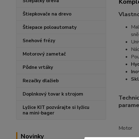
Komple
Štiepačky dreva
Vlastno
Štiepkovače na drevo
Mal
Štiepace poloautomaty
sně
Snehové frézy
Uni
Nád
Motorový zametač
Pou
Hyd
Pôdne vrtáky
Ino
Skl
Rezačky dlažieb
Doplnkový tovar k strojom
Techni
parame
Lyžice KIT pozvárajte si lyžicu
na mini-bager
Motor
Novinky