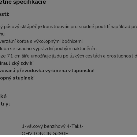
tné špecifikácie
sti:
ý pásový sklápěč je konstruován pro snadné použití například p
hu.
verzální korba s výkolopnými bočnicemi.
oba se snadno vyprázdní pouhým nakloněním.
ze 71 cm šíře umožňuje jízdu po úzkých cestách a prostupnost do
raulický zdvih!
vovaná převodovka vyrobena v Japonsku!
opný stupínek!
cké
try:
1-válcový benzínový 4-Takt-
OHV LONCIN G390F