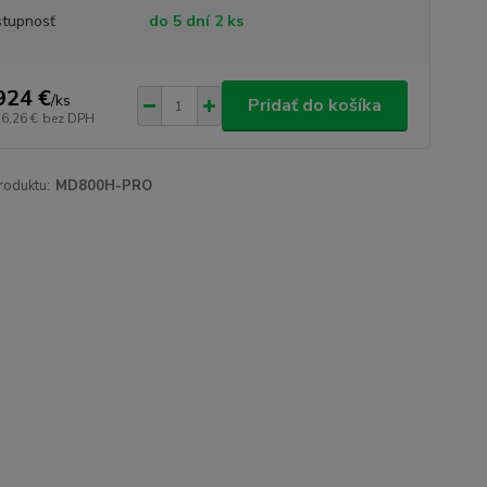
tupnosť
do 5 dní 2 ks
924 €
/
ks
Pridať do košíka
16,26 €
bez DPH
roduktu:
MD800H-PRO