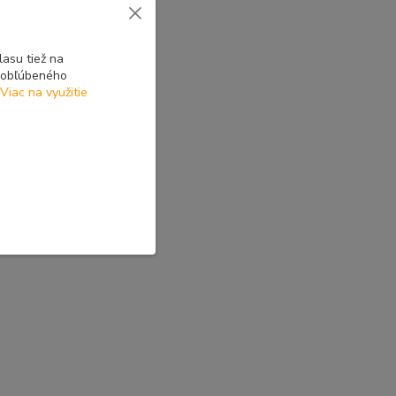
asu tiež na
o obľúbeného
Viac na využitie