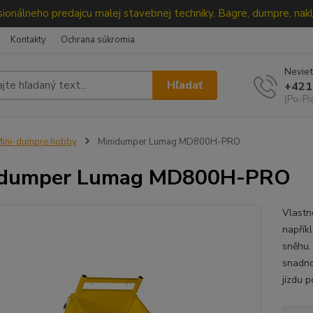
ionálneho predajcu malej stavebnej techniky. Bagre, dumpre, nakl
Kontakty
Ochrana súkromia
Neviet
Hľadať
+421
(Po-Pi
ini-dumpre hobby
Minidumper Lumag MD800H-PRO
idumper Lumag MD800H-PRO
Vlastn
napřík
sněhu.
snadno
jízdu 