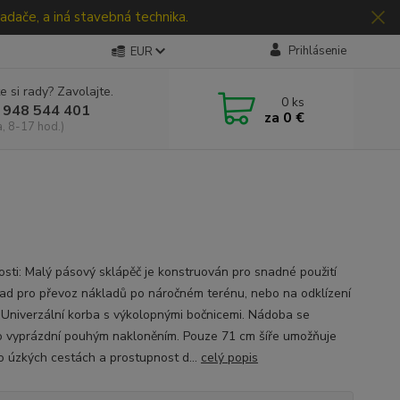
adače, a iná stavebná technika.
Prihlásenie
EUR
e si rady? Zavolajte.
0
ks
 948 544 401
za
0 €
a, 8-17 hod.)
osti: Malý pásový sklápěč je konstruován pro snadné použití
lad pro převoz nákladů po náročném terénu, nebo na odklízení
 Univerzální korba s výkolopnými bočnicemi. Nádoba se
 vyprázdní pouhým nakloněním. Pouze 71 cm šíře umožňuje
po úzkých cestách a prostupnost d...
celý popis