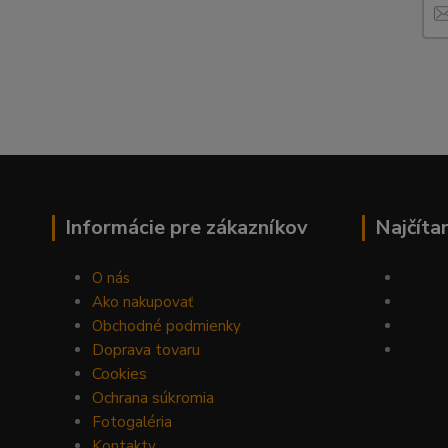
Informácie pre zákazníkov
Najčíta
O nás
Ako nakupovať
Obchodné podmienky
Doprava tovaru
Cookies
Ochrana súkromia
Fotogaléria
Kontakty