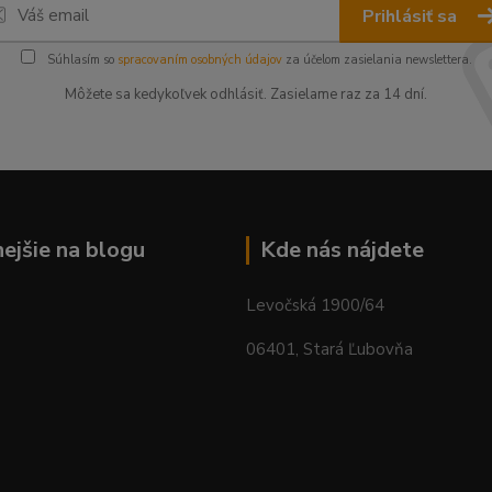
Prihlásiť sa
Súhlasím so
spracovaním osobných údajov
za účelom zasielania newslettera.
Môžete sa kedykoľvek odhlásiť. Zasielame raz za 14 dní.
nejšie na blogu
Kde nás nájdete
Levočská 1900/64
06401, Stará Ľubovňa