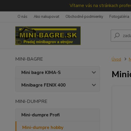
Vítame vás na stránkach profes
O nás
Ako nakupovať
Obchodné podmienky
Fotogaléria
MINI-BAGRE
Úvod
M
Min
Mini bagre KIMA-S
Minibagre FENIX 400
MINI-DUMPRE
Mini-dumpre Profi
Mini-dumpre hobby