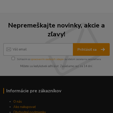
Nepremeškajte novinky, akcie a
zľavy!
Prihlásiť sa
Súhlasím so
spracovaním osobných údajov
za účelom zasielania newslettera.
Môžete sa kedykoľvek odhlásiť. Zasielame raz za 14 dní.
Informácie pre zákazníkov
O nás
Ako nakupovať
Obchodné podmienky