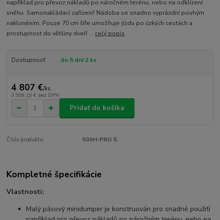
například pro převoz nákladů po náročném terénu, nebo na odklízení
sněhu. Samonakládací zařízení! Nádoba se snadno vyprázdní pouhým
nakloněním. Pouze 70 cm šíře umožňuje jízdu po úzkých cestách a
prostupnost do většiny dveří ...
celý popis
Dostupnosť
do 5 dní 2 ks
4 807 €
/
ks
3 908,13 €
bez DPH
Pridať do košíka
Číslo produktu:
500H-PRO S
Kompletné špecifikácie
Vlastnosti:
Malý pásový minidumper je konstruován pro snadné použití
například pro převoz nákladů po náročném terénu, nebo na