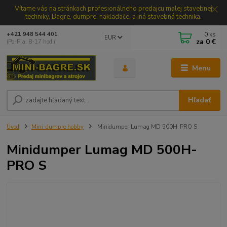
Vítame vás na stránkach profesionálneho predajcu malej stavebnej
techniky. Bagre, dumpre, nakladače, a iná stavebná technika.
0
ks
+421 948 544 401
EUR
za
0 €
(Po-Pia, 8-17 hod.)
Menu
Hľadať
Úvod
Mini-dumpre hobby
Minidumper Lumag MD 500H-PRO S
Minidumper Lumag MD 500H-
PRO S