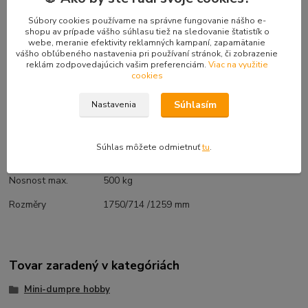
Súbory cookies používame na správne fungovanie nášho e-
Řízení
Smykem
shopu av prípade vášho súhlasu tiež na sledovanie štatistík o
webe, meranie efektivity reklamných kampaní, zapamätanie
Vyklápění
Hydraulické
vášho obľúbeného nastavenia pri používaní stránok, či zobrazenie
reklám zodpovedajúcich vašim preferenciám.
Viac na využitie
Zdvih korby
1406 mm / 90°
cookies
Objem korby
212 L
Súhlasím
Nastavenia
Hydraulická pumpa
12 l/min při 3000 ot./min.
Rychlosti
6 rychlostí + 2 zpátečky
Súhlas môžete odmietnuť
tu
.
Hmotnost
319 kg
Nosnost max.
500 kg
Rozměry
1750/714 /1259 mm
Tovar zaradený v kategóriách
Mini-dumpre hobby