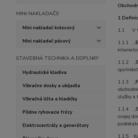
Obchodný
MINI-NAKLADAČE
1 Definíc
Mini nakladač kolesový
1.1 V tý
Mini nakladač pásový
1.1.1 „
internet
STAVEBNÁ TECHNIKA A DOPLNKY
1.1.2 „
spotrebit
Hydraulické kladiva
1.1.3 „
P
Vibračne dosky a ubíjadla
obchodnej
služby a 
Vibračná lišta a hladičky
1.1.4 „
Pôdne ryhovacie frézy
svojej do
podnikate
Elektrocentrály a generátory
1.1.5 Kup