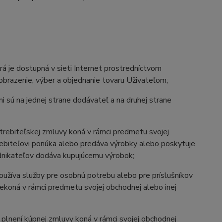
rá je dostupná v sieti Internet prostredníctvom
 zobrazenie, výber a objednanie tovaru Uživateľom;
i sú na jednej strane dodávateľ a na druhej strane
potrebiteľskej zmluvy koná v rámci predmetu svojej
trebiteľovi ponúka alebo predáva výrobky alebo poskytuje
odnikateľov dodáva kupujúcemu výrobok;
používa služby pre osobnú potrebu alebo pre príslušníkov
 nekoná v rámci predmetu svojej obchodnej alebo inej
a plnení kúpnej zmluvy koná v rámci svojej obchodnej