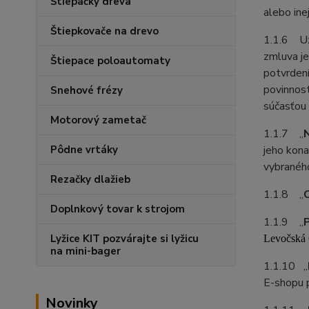
Štiepačky dreva
alebo ine
Štiepkovače na drevo
1.1.6 Uz
zmluva j
Štiepace poloautomaty
potvrden
povinnos
Snehové frézy
súčasťou 
Motorový zametač
1.1.7 „
Pôdne vrtáky
jeho kona
vybraného
Rezačky dlažieb
1.1.8 „
Doplnkový tovar k strojom
1.1.9 „
Lyžice KIT pozvárajte si lyžicu
Levočská 
na mini-bager
1.1.10 „
E-shopu p
Novinky