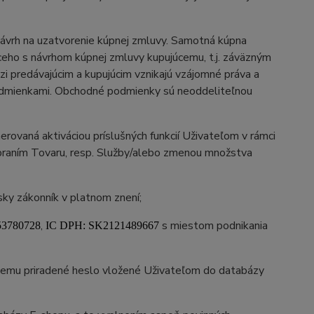
ávrh na uzatvorenie kúpnej zmluvy. Samotná kúpna
ho s návrhom kúpnej zmluvy kupujúcemu, t.j. záväzným
 predávajúcim a kupujúcim vznikajú vzájomné práva a
odmienkami. Obchodné podmienky sú neoddeliteľnou
rovaná aktiváciou príslušných funkcií Uživateľom v rámci
ebraním Tovaru, resp. Služby/alebo zmenou množstva
ky zákonník v platnom znení;
,
s miestom podnikania
53780728
IC DPH: SK2121489667
 nemu priradené heslo vložené Uživateľom do databázy