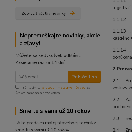
1.1.11 „
registrač
Zobraziť všetky novinky
1.1.12 „
1.1.13 „
Nepremeškajte novinky, akcie
každého U
a zľavy!
1.1.14 „
Môžete sa kedykoľvek odhlásiť.
ponúkaná, 
Zasielame raz za 14 dní.
2 Proces
Prihlásiť sa
2.1 Prev
zmluvy zo
Súhlasím so
spracovaním osobných údajov
za
účelom zasielania newslettera.
2.2 Za b
podmienok
Sme tu s vami už 10 rokov
2.3 Bezv
-Ako predajca malej stavebnej techniky
sme tu s vami už 10 rokov.
2.4 Zmluv