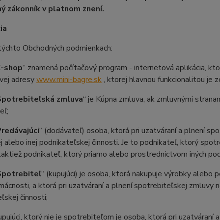
 zákonník v platnom znení.
ia
chto Obchodných podmienkach:
E-shop
“ znamená počítačový program - internetová aplikácia, kto
ovej adresy
www.mini-bagre.sk
, ktorej hlavnou funkcionalitou je
Spotrebiteľská zmluva
“ je Kúpna zmluva, ak zmluvnými stranam
eľ;
redávajúci
“ (dodávateľ) osoba, ktorá pri uzatváraní a plnení s
 alebo inej podnikateľskej činnosti. Je to podnikateľ, ktorý spo
taktiež podnikateľ, ktorý priamo alebo prostredníctvom iných p
Spotrebiteľ
“ (kupujúci) je osoba, ktorá nakupuje výrobky alebo 
mácnosti, a ktorá pri uzatváraní a plnení spotrebiteľskej zmluvy
ľskej činnosti;
ujúci, ktorý nie je spotrebiteľom je osoba, ktorá pri uzatváraní 