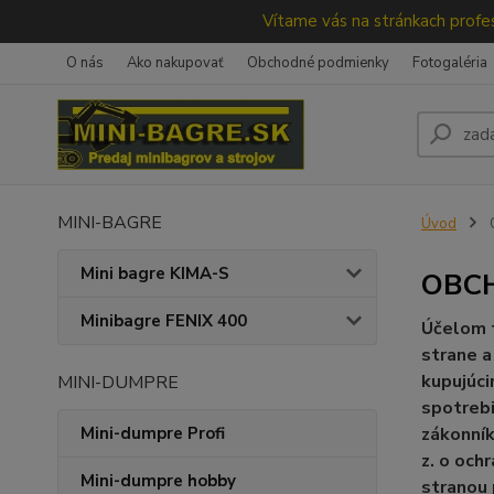
Vítame vás na stránkach profes
O nás
Ako nakupovať
Obchodné podmienky
Fotogaléria
MINI-BAGRE
Úvod
Mini bagre KIMA-S
OBC
Minibagre FENIX 400
Účelom t
strane a
kupujúci
MINI-DUMPRE
spotrebi
Mini-dumpre Profi
zákonník
z. o och
Mini-dumpre hobby
stranou 