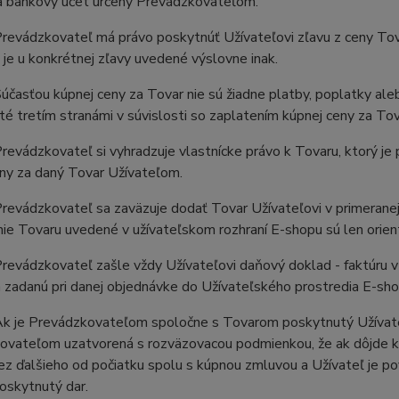
na bankový účet určený Prevádzkovateľom.
revádzkovateľ má právo poskytnúť Užívateľovi zľavu z ceny Tov
e je u konkrétnej zľavy uvedené výslovne inak.
časťou kúpnej ceny za Tovar nie sú žiadne platby, poplatky aleb
é tretím stranámi v súvislosti so zaplatením kúpnej ceny za Tov
evádzkovateľ si vyhradzuje vlastnícke právo k Tovaru, ktorý j
ny za daný Tovar Užívateľom.
evádzkovateľ sa zaväzuje dodať Tovar Užívateľovi v primeranej
ie Tovaru uvedené v užívateľskom rozhraní E-shopu sú len orien
evádzkovateľ zašle vždy Užívateľovi daňový doklad - faktúru v 
 zadanú pri danej objednávke do Užívateľského prostredia E-sho
k je Prevádzkovateľom spoločne s Tovarom poskytnutý Užívateľ
vateľom uzatvorená s rozväzovacou podmienkou, že ak dôjde k o
ez ďalšieho od počiatku spolu s kúpnou zmluvou a Užívateľ je 
poskytnutý dar.