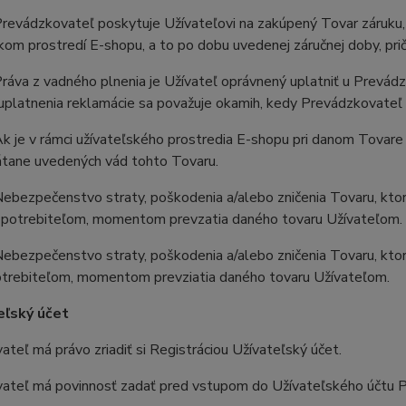
revádzkovateľ poskytuje Užívateľovi na zakúpený Tovar záruku,
kom prostredí E-shopu, a to po dobu uvedenej záručnej doby, pri
áva z vadného plnenia je Užívateľ oprávnený uplatniť u Prevádz
platnenia reklamácie sa považuje okamih, kedy Prevádzkovateľ 
 je v rámci užívateľského prostredia E-shopu pri danom Tovare 
átane uvedených vád tohto Tovaru.
ebezpečenstvo straty, poškodenia a/alebo zničenia Tovaru, kto
 Spotrebiteľom, momentom prevzatia daného tovaru Užívateľom.
ebezpečenstvo straty, poškodenia a/alebo zničenia Tovaru, kto
potrebiteľom, momentom prevziatia daného tovaru Užívateľom.
eľský účet
teľ má právo zriadiť si Registráciou Užívateľský účet.
ateľ má povinnosť zadať pred vstupom do Užívateľského účtu P