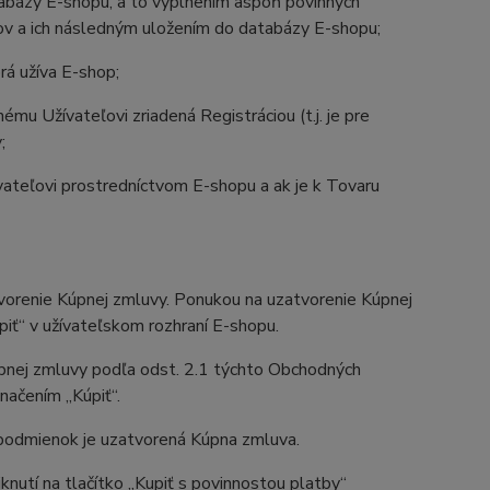
tabázy E-shopu, a to vyplnením aspoň povinných
jov a ich následným uložením do databázy E-shopu;
rá užíva E-shop;
mu Užívateľovi zriadená Registráciou (t.j. je pre
;
ateľovi prostredníctvom E-shopu a ak je k Tovaru
renie Kúpnej zmluvy. Ponukou na uzatvorenie Kúpnej
iť“ v užívateľskom rozhraní E-shopu.
pnej zmluvy podľa odst. 2.1 týchto Obchodných
načením „Kúpiť“.
podmienok je uzatvorená Kúpna zmluva.
utí na tlačítko „Kupiť s povinnostou platby“