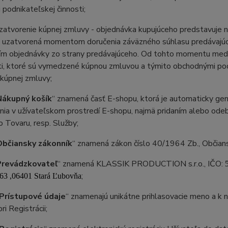
j podnikateľskej činnosti;
atvorenie kúpnej zmluvy - objednávka kupujúceho predstavuje n
e uzatvorená momentom doručenia záväzného súhlasu predávajúce
ím objednávky zo strany predávajúceho. Od tohto momentu medzi
ti, ktoré sú vymedzené kúpnou zmluvou a týmito obchodnými p
kúpnej zmluvy;
Nákupný košík
“ znamená časť E-shopu, ktorá je automaticky gene
nia v užívateľskom prostredí E-shopu, najmä pridaním alebo od
 Tovaru, resp. Služby;
Občiansky zákonník
“ znamená zákon číslo 40/1964 Zb., Občians
Prevádzkovateľ
“ znamená KLASSIK PRODUCTION s.r.o., IČO:
;
63 ,06401 Stará Ľubovňa
Prístupové údaje
“ znamenajú unikátne prihlasovacie meno a k
ri Registrácii;