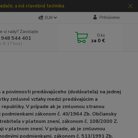
adače, a iná stavebná technika.
Prihlásenie
EUR
e si rady? Zavolajte.
0
ks
 948 544 401
za
0 €
a, 8-17 hod.)
a povinnosti predávajúceho (dodávateľa) na jednej
šetky zmluvné vzťahy medzi predávajúcim a
republiky. V prípade ak je zmluvnou stranou
mi podmienkami zákonom č. 40/1964 Zb. Občiansky
trebiteľa v platnom znení, zákonom č. 108/2000 Z.
i v platnom znení. V prípade, ak je zmluvnou
bchodnými podmienkami, zákonom č. 513/1991 Zb.