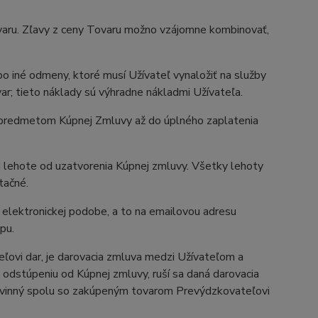
aru. Zľavy z ceny Tovaru možno vzájomne kombinovať,
o iné odmeny, ktoré musí Užívateľ vynaložiť na služby
ar; tieto náklady sú výhradne nákladmi Užívateľa.
e predmetom Kúpnej Zmluvy až do úplného zaplatenia
 lehote od uzatvorenia Kúpnej zmluvy. Všetky lehoty
tačné.
elektronickej podobe, a to na emailovou adresu
pu.
ovi dar, je darovacia zmluva medzi Užívateľom a
dstúpeniu od Kúpnej zmluvy, ruší sa daná darovacia
povinný spolu so zakúpeným tovarom Prevýdzkovateľovi