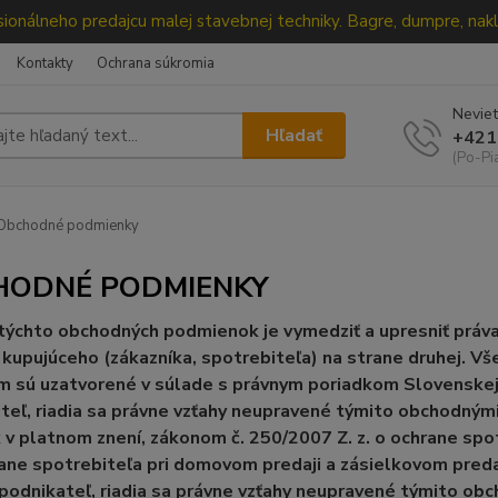
ionálneho predajcu malej stavebnej techniky. Bagre, dumpre, nakl
Kontakty
Ochrana súkromia
Neviet
Hľadať
+421
(Po-Pi
Obchodné podmienky
HODNÉ PODMIENKY
ýchto obchodných podmienok je vymedziť a upresniť práva 
 kupujúceho (zákazníka, spotrebiteľa) na strane druhej. V
m sú uzatvorené v súlade s právnym poriadkom Slovenskej 
teľ, riadia sa právne vzťahy neupravené týmito obchodný
 v platnom znení, zákonom č. 250/2007 Z. z. o ochrane spo
rane spotrebiteľa pri domovom predaji a zásielkovom predaj
podnikateľ, riadia sa právne vzťahy neupravené týmito o