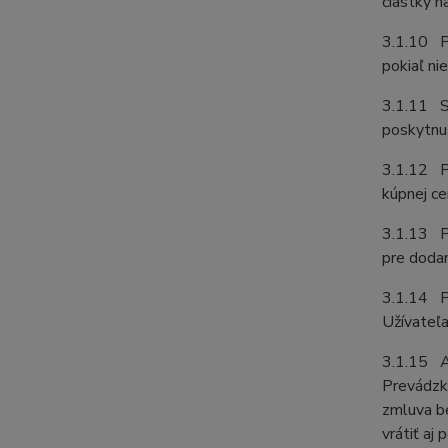
čiastky 
3.1.10 P
pokiaľ ni
3.1.11 Sú
poskytnut
3.1.12 Pr
kúpnej ce
3.1.13 Pr
pre dodan
3.1.14 Pr
Užívateľa
3.1.15 A
Prevádzko
zmluva b
vrátiť aj 