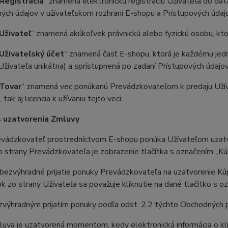
Registrácia
“ znamená elektronickú registráciu Užívateľa do da
ných údajov v užívateľskom rozhraní E-shopu a Prístupových úda
Uživateľ
“ znamená akúkoľvek právnickú alebo fyzickú osobu, kto
Uživateľský účet
“ znamená časť E-shopu, ktorá je každému jedné
žívateľa unikátna) a sprístupnená po zadaní Prístupových údajov
Tovar
“ znamená vec ponúkanú Prevádzkovateľom k predaju Užív
tak aj licencia k užívaniu tejto veci;
 uzatvorenia Zmluvy
ádzkovateľ prostredníctvom E-shopu ponúka Užívateľom uzatvo
 strany Prevádzkovateľa je zobrazenie tlačítka s označením „Kúp
ezvýhradné prijatie ponuky Prevádzkovateľa na uzatvorenie Kú
 zo strany Užívateľa sa považuje kliknutie na dané tlačítko s oz
ýhradným prijatím ponuky podľa odst. 2.2 týchto Obchodných 
a je uzatvorená momentom, kedy elektronická informácia o klikn