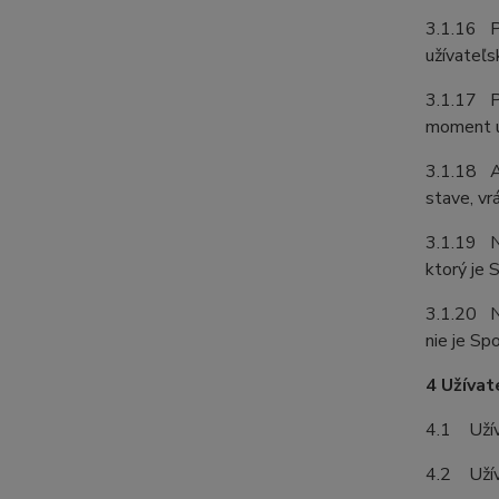
3.1.16 P
užívateľs
3.1.17 Pr
moment u
3.1.18 Ak
stave, vr
3.1.19 N
ktorý je
3.1.20 N
nie je S
4 Užívat
4.1 Užíva
4.2 Užív