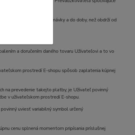
ovažuje aj právne konanie Prevádzkovateľa spočívajúce
atočné potvrdenie objednávky a do doby, než obdrží od
 Užívateľovi.
balením a doručením daného tovaru Užívateľovi a to vo
ívateľskom prostredí E-shopu spôsob zaplatenia kúpnej
h na prevedenie takejto platby, je Užívateľ povinný
atbe v užívateľskom prostredí E-shopu.
ovinný uviesť variabilný symbol určený
kúpnu cenu splnená momentom pripísania príslušnej