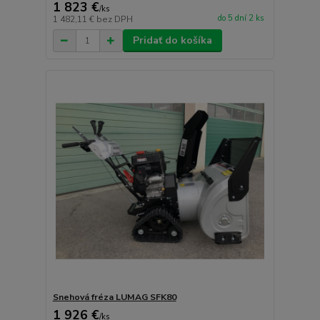
1 823 €
/
ks
do 5 dní 2 ks
1 482,11 €
bez DPH
Pridať do košíka
Snehová fréza LUMAG SFK80
1 926 €
/
ks