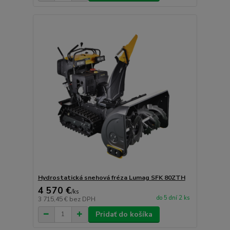
Hydrostatická snehová fréza Lumag SFK 80ZTH
4 570 €
/
ks
do 5 dní 2 ks
3 715,45 €
bez DPH
Pridať do košíka