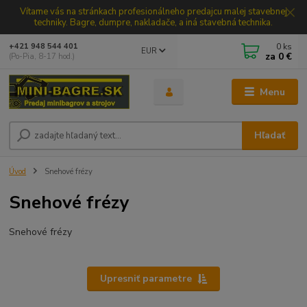
Vítame vás na stránkach profesionálneho predajcu malej stavebnej
techniky. Bagre, dumpre, nakladače, a iná stavebná technika.
0
ks
+421 948 544 401
EUR
za
0 €
(Po-Pia, 8-17 hod.)
Menu
Hľadať
Úvod
Snehové frézy
Snehové frézy
Snehové frézy
Upresniť parametre