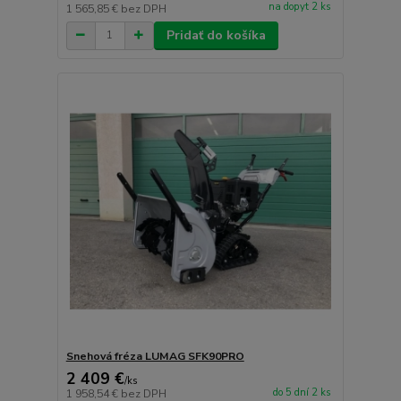
na dopyt 2 ks
1 565,85 €
bez DPH
Pridať do košíka
Snehová fréza LUMAG SFK90PRO
2 409 €
/
ks
do 5 dní 2 ks
1 958,54 €
bez DPH