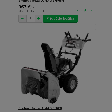
Snehová fréza LUMAG SFR65N
963 €
/
ks
na dopyt 2 ks
782,93 €
bez DPH
Pridať do košíka
Snehová fréza LUMAG SFR80