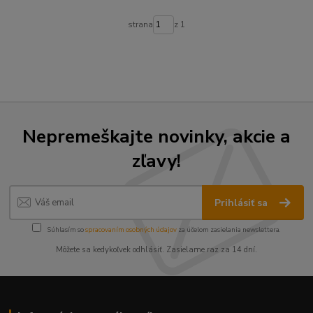
strana
z 1
Nepremeškajte novinky, akcie a
zľavy!
Prihlásiť sa
Súhlasím so
spracovaním osobných údajov
za účelom zasielania newslettera.
Môžete sa kedykoľvek odhlásiť. Zasielame raz za 14 dní.