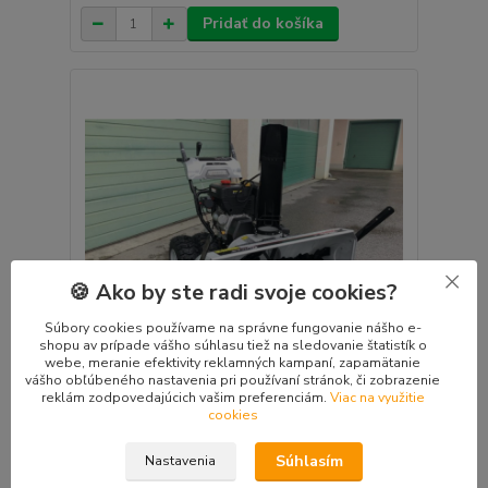
Pridať do košíka
🍪 Ako by ste radi svoje cookies?
Súbory cookies používame na správne fungovanie nášho e-
shopu av prípade vášho súhlasu tiež na sledovanie štatistík o
webe, meranie efektivity reklamných kampaní, zapamätanie
vášho obľúbeného nastavenia pri používaní stránok, či zobrazenie
reklám zodpovedajúcich vašim preferenciám.
Viac na využitie
cookies
Snehová fréza LUMAG SFR110PRO
2 510 €
/
ks
do 5 dní 2 ks
Súhlasím
2 040,65 €
Nastavenia
bez DPH