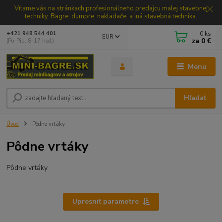
Vítame vás na stránkach profesionálneho predajcu malej stavebnej
techniky. Bagre, dumpre, nakladače, a iná stavebná technika.
0
ks
+421 948 544 401
EUR
za
0 €
(Po-Pia, 8-17 hod.)
Menu
Hľadať
Úvod
Pôdne vrtáky
Pôdne vrtáky
Pôdne vrtáky
Upresniť parametre