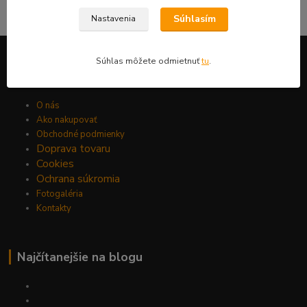
Môžete sa kedykoľvek odhlásiť. Zasielame raz za 14 dní.
Súhlasím
Nastavenia
Súhlas môžete odmietnuť
tu
.
Informácie pre zákazníkov
O nás
Ako nakupovať
Obchodné podmienky
Doprava tovaru
Cookies
Ochrana súkromia
Fotogaléria
Kontakty
Najčítanejšie na blogu