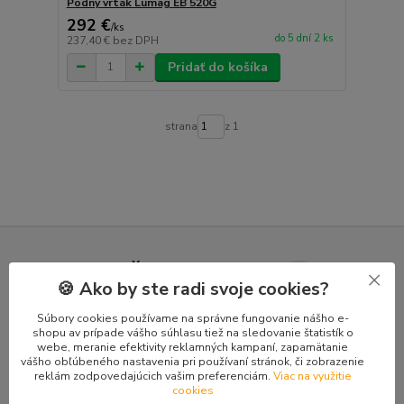
Pôdny vrták Lumag EB 520G
292 €
/
ks
do 5 dní 2 ks
237,40 €
bez DPH
Pridať do košíka
strana
z 1
Nepremeškajte novinky, akcie a
🍪 Ako by ste radi svoje cookies?
zľavy!
Súbory cookies používame na správne fungovanie nášho e-
shopu av prípade vášho súhlasu tiež na sledovanie štatistík o
webe, meranie efektivity reklamných kampaní, zapamätanie
Prihlásiť sa
vášho obľúbeného nastavenia pri používaní stránok, či zobrazenie
reklám zodpovedajúcich vašim preferenciám.
Viac na využitie
cookies
Súhlasím so
spracovaním osobných údajov
za účelom zasielania newslettera.