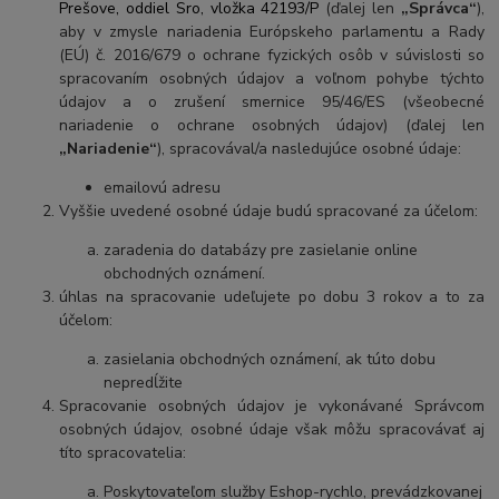
Prešove, oddiel Sro, vložka
42193/P
(ďalej len
„Správca“
),
aby v zmysle nariadenia Európskeho parlamentu a Rady
(EÚ) č. 2016/679 o ochrane fyzických osôb v súvislosti so
spracovaním osobných údajov a voľnom pohybe týchto
údajov a o zrušení smernice 95/46/ES (všeobecné
nariadenie o ochrane osobných údajov) (ďalej len
„Nariadenie“
), spracovával/a nasledujúce osobné údaje:
emailovú adresu
Vyššie uvedené osobné údaje budú spracované za účelom:
zaradenia do databázy pre zasielanie online
obchodných oznámení.
úhlas na spracovanie udeľujete po dobu
3 rokov
a to za
účelom:
zasielania obchodných oznámení, ak túto dobu
nepredĺžite
Spracovanie osobných údajov je vykonávané Správcom
osobných údajov, osobné údaje však môžu spracovávať aj
títo spracovatelia:
Poskytovateľom služby Eshop-rychlo, prevádzkovanej