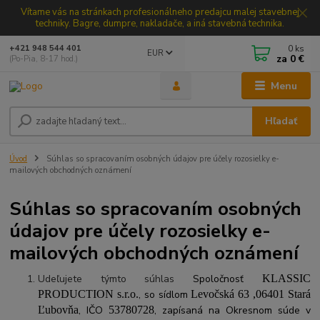
Vítame vás na stránkach profesionálneho predajcu malej stavebnej
techniky. Bagre, dumpre, nakladače, a iná stavebná technika.
0
ks
+421 948 544 401
EUR
za
0 €
(Po-Pia, 8-17 hod.)
Menu
Hľadať
Úvod
Súhlas so spracovaním osobných údajov pre účely rozosielky e-
mailových obchodných oznámení
Súhlas so spracovaním osobných
údajov pre účely rozosielky e-
mailových obchodných oznámení
Udeľujete týmto súhlas
Spoločnosť
KLASSIC
PRODUCTION s.r.o.
, so sídlom
Levočská 63 ,06401 Stará
Ľubovňa
, IČO
53780728
, zapísaná na Okresnom súde v