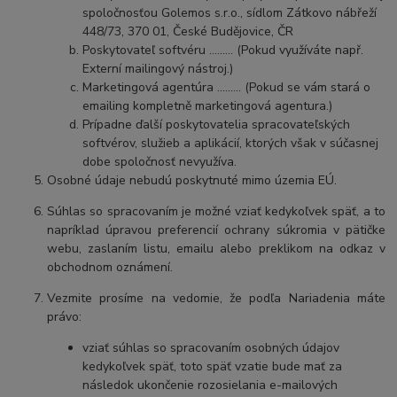
spoločnosťou Golemos s.r.o., sídlom Zátkovo nábřeží
448/73, 370 01, České Budějovice, ČR
Poskytovateľ softvéru ……… (Pokud využíváte např.
Externí mailingový nástroj.)
Marketingová agentúra ……… (Pokud se vám stará o
emailing kompletně marketingová agentura.)
Prípadne ďalší poskytovatelia spracovateľských
softvérov, služieb a aplikácií, ktorých však v súčasnej
dobe spoločnosť nevyužíva.
Osobné údaje
nebudú
poskytnuté mimo územia EÚ.
Súhlas so spracovaním je možné vziať kedykoľvek späť, a to
napríklad úpravou preferencií ochrany súkromia v pätičke
webu, zaslaním listu, emailu alebo preklikom na odkaz v
obchodnom oznámení
.
Vezmite prosíme na vedomie, že podľa Nariadenia máte
právo:
vziať súhlas so spracovaním osobných údajov
kedykoľvek späť, toto späť vzatie bude mať za
následok
ukončenie rozosielania e-mailových