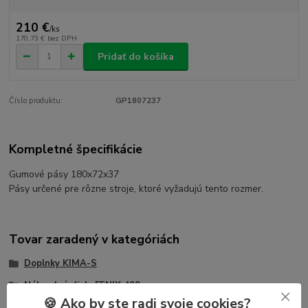
210 €
/
ks
170,73 €
bez DPH
Pridať do košíka
Číslo produktu:
GP1807237
Kompletné špecifikácie
Gumové pásy 180x72x37
Pásy určené pre rôzne stroje, ktoré vyžadujú tento rozmer.
Tovar zaradený v kategóriách
Doplnky KIMA-S
Náhradné diely FENIX 400
🍪 Ako by ste radi svoje cookies?