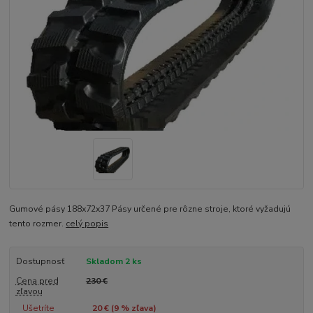
Gumové pásy 188x72x37 Pásy určené pre rôzne stroje, ktoré vyžadujú
tento rozmer.
celý popis
Dostupnosť
Skladom 2 ks
Cena pred
230 €
zľavou
Ušetríte
20 € (
9
% zľava)