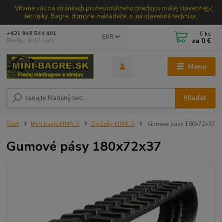
Vítame vás na stránkach profesionálneho predajcu malej stavebnej
techniky. Bagre, dumpre, nakladače, a iná stavebná technika.
0
ks
+421 948 544 401
EUR
za
0 €
(Po-Pia, 8-17 hod.)
Menu
Hľadať
Úvod
Mini bagre KIMA-S
Doplnky KIMA-S
Gumové pásy 180x72x37
Gumové pásy 180x72x37