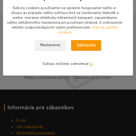
Súbory cookies používame na správne fungovanie nášho e-
shopu av prípade vášho súhlasu tiež na sledovanie štatistík o
webe, meranie efektivity reklamných kampaní, zapamätanie
vášho obľúbeného nastavenia pri používaní stránok, či zobrazenie
Nepremeškajte novinky, akcie a
reklám zodpovedajúcich vašim preferenciám.
Viac na využitie
cookies
zľavy!
Súhlasím
Nastavenia
Prihlásiť sa
Súhlas môžete odmietnuť
tu
.
Súhlasím so
spracovaním osobných údajov
za účelom zasielania newslettera.
Môžete sa kedykoľvek odhlásiť. Zasielame raz za 14 dní.
Informácie pre zákazníkov
O nás
Ako nakupovať
Obchodné podmienky