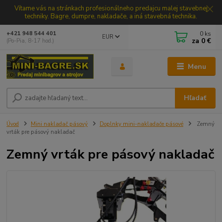
Vítame vás na stránkach profesionálneho predajcu malej stavebnej
techniky. Bagre, dumpre, nakladače, a iná stavebná technika.
0
ks
+421 948 544 401
EUR
za
0 €
(Po-Pia, 8-17 hod.)
Menu
Hľadať
Úvod
Mini nakladač pásový
Doplnky mini-nakladače pásové
Zemný
vrták pre pásový nakladač
Zemný vrták pre pásový nakladač