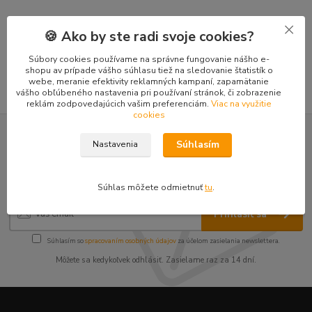
Tovar zaradený v kategóriách
🍪 Ako by ste radi svoje cookies?
Doplnky mini-nakladače pásové
Súbory cookies používame na správne fungovanie nášho e-
shopu av prípade vášho súhlasu tiež na sledovanie štatistík o
webe, meranie efektivity reklamných kampaní, zapamätanie
vášho obľúbeného nastavenia pri používaní stránok, či zobrazenie
reklám zodpovedajúcich vašim preferenciám.
Viac na využitie
cookies
Nepremeškajte novinky, akcie a
Súhlasím
Nastavenia
zľavy!
Súhlas môžete odmietnuť
tu
.
Prihlásiť sa
Súhlasím so
spracovaním osobných údajov
za účelom zasielania newslettera.
Môžete sa kedykoľvek odhlásiť. Zasielame raz za 14 dní.