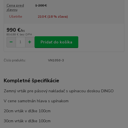
Cena pred
1 200 €
zľavou
Ušetríte
210 € (
18
% zľava)
990 €
/
ks
804,88 €
bez DPH
Pridať do košíka
Číslo produktu:
VN1050-3
Kompletné špecifikácie
Zemný vrták pre pásový nakladač s upínacou doskou DINGO
V cene samotnán hlava s upínakom
20cm vrták v dlžke 100cm
30cm vrták v dlžke 100cm