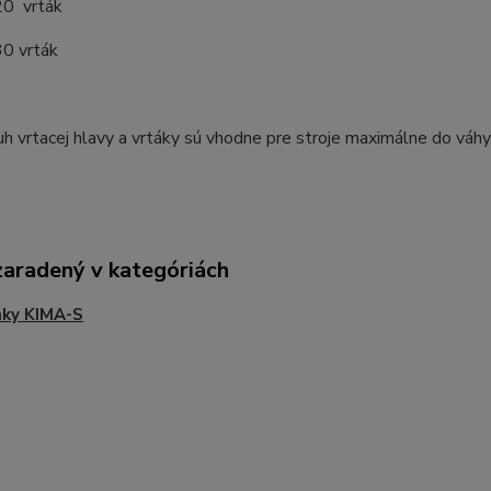
20 vrták
30 vrták
h vrtacej hlavy a vrtáky sú vhodne pre stroje maximálne do váh
zaradený v kategóriách
nky KIMA-S