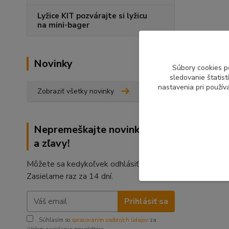
Lyžice KIT pozvárajte si lyžicu
na mini-bager
Novinky
Súbory cookies p
sledovanie štatis
nastavenia pri použív
Zobraziť všetky novinky
Nepremeškajte novinky, akcie
a zľavy!
Môžete sa kedykoľvek odhlásiť.
Zasielame raz za 14 dní.
Prihlásiť sa
Súhlasím so
spracovaním osobných údajov
za