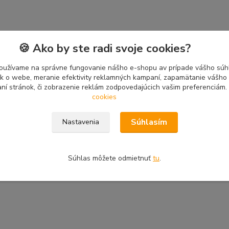
🍪 Ako by ste radi svoje cookies?
oužívame na správne fungovanie nášho e-shopu av prípade vášho súhl
tík o webe, meranie efektivity reklamných kampaní, zapamätanie vášh
aní stránok, či zobrazenie reklám zodpovedajúcich vašim preferenciám.
cookies
Súhlasím
Nastavenia
Súhlas môžete odmietnuť
tu
.