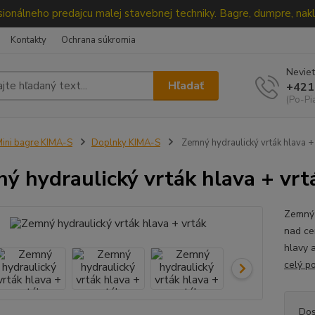
ionálneho predajcu malej stavebnej techniky. Bagre, dumpre, nakl
Kontakty
Ochrana súkromia
Neviet
Hľadať
+421
(Po-Pi
ini bagre KIMA-S
Doplnky KIMA-S
Zemný hydraulický vrták hlava + 
ý hydraulický vrták hlava + vrt
Zemný 
nad ce
hlavy 
celý p
Dos