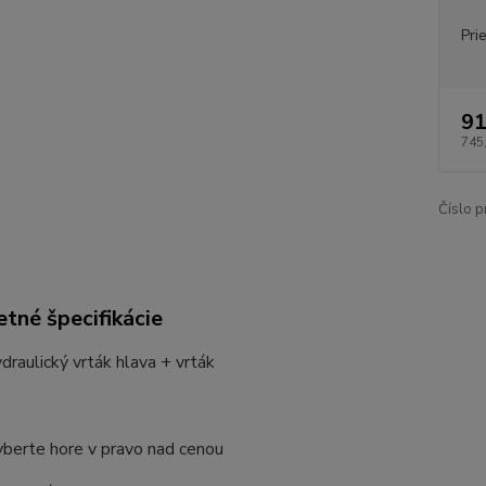
Pri
91
745
Číslo p
tné špecifikácie
raulický vrták hlava + vrták
yberte hore v pravo nad cenou