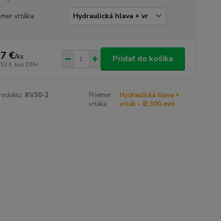
emer vrtáka
7 €
/
ks
Pridať do košíka
,53 €
bez DPH
roduktu:
KV30-2
Priemer
Hydraulická hlava +
vrtáka:
vrták - Ø 300 mm