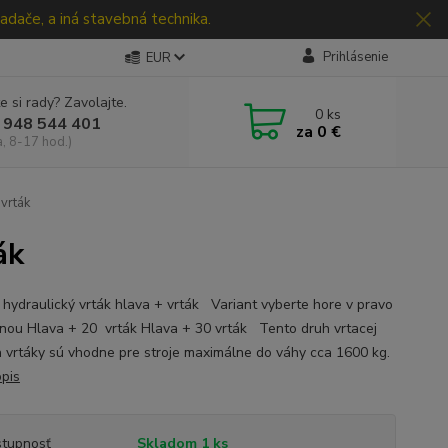
adače, a iná stavebná technika.
Prihlásenie
EUR
e si rady? Zavolajte.
0
ks
 948 544 401
za
0 €
a, 8-17 hod.)
vrták
ák
hydraulický vrták hlava + vrták Variant vyberte hore v pravo
nou Hlava + 20 vrták Hlava + 30 vrták Tento druh vrtacej
a vrtáky sú vhodne pre stroje maximálne do váhy cca 1600 kg.
opis
tupnosť
Skladom 1 ks