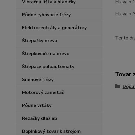
Hlava + 
Vibračná lišta a hladičky
Hlava + 
Pôdne ryhovacie frézy
Elektrocentrály a generátory
Tento dru
Štiepačky dreva
Štiepkovače na drevo
Štiepace poloautomaty
Tovar 
Snehové frézy
Dopl
Motorový zametač
Pôdne vrtáky
Rezačky dlažieb
Doplnkový tovar k strojom