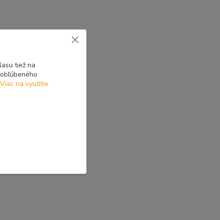
asu tiež na
o obľúbeného
Viac na využitie