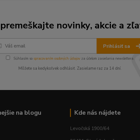
premeškajte novinky, akcie a zľa
Prihlásiť sa
Súhlasím so
spracovaním osobných údajov
za účelom zasielania newslettera.
Môžete sa kedykoľvek odhlásiť. Zasielame raz za 14 dní.
nejšie na blogu
Kde nás nájdete
Levočská 1900/64