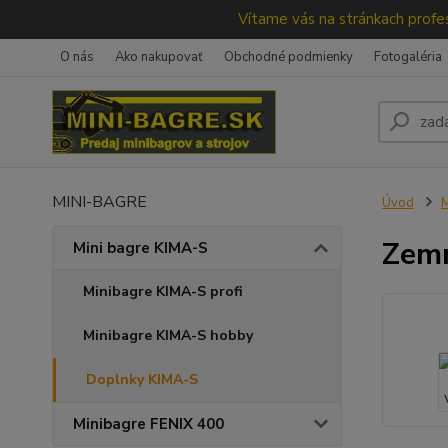
Vítame vás na stránkach profes
O nás
Ako nakupovať
Obchodné podmienky
Fotogaléria
MINI-BAGRE
Úvod
M
Zemn
Mini bagre KIMA-S
Minibagre KIMA-S profi
Minibagre KIMA-S hobby
Doplnky KIMA-S
Minibagre FENIX 400