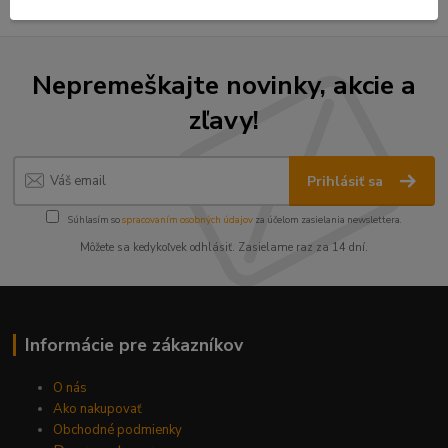
Nepremeškajte novinky, akcie a
zľavy!
Prihlásiť sa
Súhlasím so
spracovaním osobných údajov
za účelom zasielania newslettera.
Môžete sa kedykoľvek odhlásiť. Zasielame raz za 14 dní.
Informácie pre zákazníkov
O nás
Ako nakupovať
Obchodné podmienky