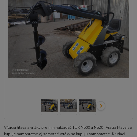
Vŕtacia hlava a vrtáky pre mininakladač TUR N500 a N520 Vracia hlava sa
kupuje samostatne aj samotné vrtáky sa kupujú samostatne. Krútiaci