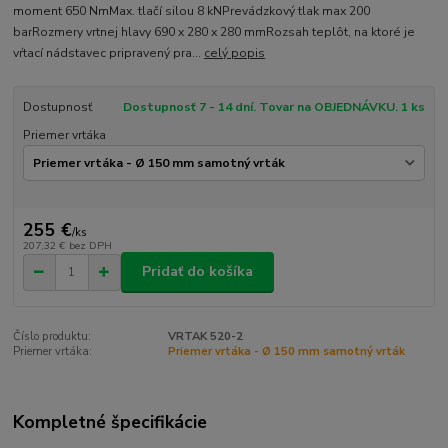
moment 650 NmMax. tlačí silou 8 kNPrevádzkový tlak max 200
barRozmery vrtnej hlavy 690 x 280 x 280 mmRozsah teplôt, na ktoré je
vŕtací nádstavec pripravený pra...
celý popis
Dostupnosť
Dostupnosť 7 - 14 dní. Tovar na OBJEDNÁVKU. 1 ks
Priemer vrtáka
255 €
/
ks
207,32 €
bez DPH
Pridať do košíka
Číslo produktu:
VRTAK 520-2
Priemer vrtáka:
Priemer vrtáka - Ø 150 mm samotný vrták
Kompletné špecifikácie