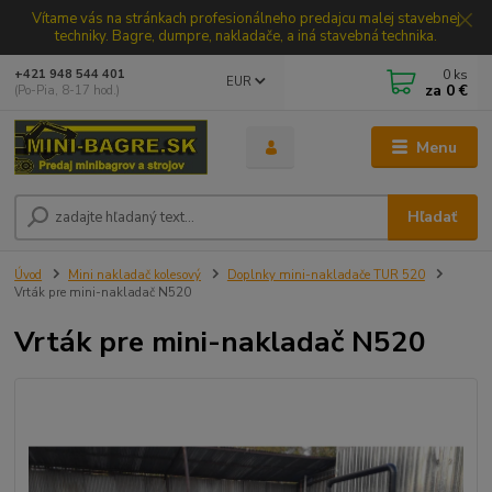
Vítame vás na stránkach profesionálneho predajcu malej stavebnej
techniky. Bagre, dumpre, nakladače, a iná stavebná technika.
0
ks
+421 948 544 401
EUR
za
0 €
(Po-Pia, 8-17 hod.)
Menu
Hľadať
Úvod
Mini nakladač kolesový
Doplnky mini-nakladače TUR 520
Vrták pre mini-nakladač N520
Vrták pre mini-nakladač N520