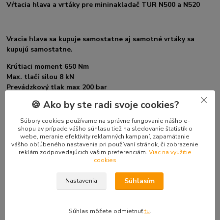
Vŕtacia hlava a vrtáky pre mininakladač TUR N500 a N520
Vracia hlava sa kupuje samostatne aj samotné vrtáky sa
kupujú samostatne.
Krútiaci moment 650 Nm
Max. tlačí silou 8 kN
Prevádzkový tlak max 200 bar
Rozmery vrtnej hlavy 690 x 280 x 280 mm
🍪 Ako by ste radi svoje cookies?
Rozsah teplôt, na ktoré je vŕtací nádstavec pripravený
pracovať -10 ° C do 40 ° C
Súbory cookies používame na správne fungovanie nášho e-
shopu av prípade vášho súhlasu tiež na sledovanie štatistík o
webe, meranie efektivity reklamných kampaní, zapamätanie
vášho obľúbeného nastavenia pri používaní stránok, či zobrazenie
V pravo hore pod cenou si prepninte čo potrebujete.
reklám zodpovedajúcich vašim preferenciám.
Viac na využitie
cookies
Tovar zaradený v kategóriách
Súhlasím
Nastavenia
Doplnky mini-nakladače TUR 520
Súhlas môžete odmietnuť
tu
.