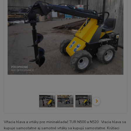
Vŕtacia hlava a vrtáky pre mininakladač TUR N500 a N520 Vracia hlava sa
kupuje samostatne aj samotné vrtáky sa kupujú samostatne. Krútiaci