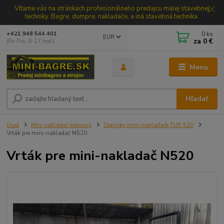
Vítame vás na stránkach profesionálneho predajcu malej stavebnej
techniky. Bagre, dumpre, nakladače, a iná stavebná technika.
0
ks
+421 948 544 401
EUR
za
0 €
(Po-Pia, 8-17 hod.)
Menu
Hľadať
Úvod
Mini nakladač kolesový
Doplnky mini-nakladače TUR 520
Vrták pre mini-nakladač N520
Vrták pre mini-nakladač N520