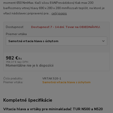
moment 650 NmMax. tlačí silou 8 kNPrevádzkový tlak max 200
barRozmery vrtnej hlavy 690 x 280 x 280 mmRozsah teplôt, na ktoré je
vŕtací nádstavec pripravený pra...
celý popis
Dostupnosť
Dostupnosť 7 - 14 dní. Tovar na OBJEDNÁVKU.
Priemer vrtáka
982 €
/
ks
798,37 €
bez DPH
Momentálne nie je k dispozícii
Číslo produktu:
VRTAK 520-1
Priemer vrtáka:
Samotná vrtacia hlava s úchytom
Kompletné špecifikácie
Vŕtacia hlava a vrtáky pre mininakladač TUR N500 a N520