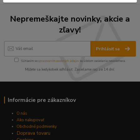
Nepremeškajte novinky, akcie a
zľavy!
Prihlásiť sa
Súhlasím so
spracovaním osobných údajov
za účelom zasielania newslettera.
Môžete sa kedykoľvek odhlásiť. Zasielame raz za 14 dní.
Informácie pre zákazníkov
O nás
Ako nakupovať
Obchodné podmienky
Doprava tovaru
Cookies