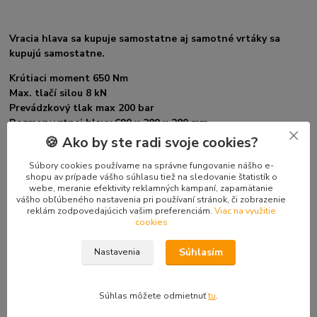
Vracia hlava sa kupuje samostatne aj samotné vrtáky sa
kupujú samostatne.
Krútiaci moment 650 Nm
Max. tlačí silou 8 kN
Prevádzkový tlak max 200 bar
Rozmery vrtnej hlavy 690 x 280 x 280 mm
Rozsah teplôt, na ktoré je vŕtací nádstavec pripravený
🍪 Ako by ste radi svoje cookies?
pracovať -10 ° C do 40 ° C
Súbory cookies používame na správne fungovanie nášho e-
shopu av prípade vášho súhlasu tiež na sledovanie štatistík o
webe, meranie efektivity reklamných kampaní, zapamätanie
V pravo hore pod cenou si prepninte čo potrebujete.
vášho obľúbeného nastavenia pri používaní stránok, či zobrazenie
reklám zodpovedajúcich vašim preferenciám.
Viac na využitie
cookies
Tovar zaradený v kategóriách
Súhlasím
Nastavenia
Doplnky mini-nakladače TUR 520
Súhlas môžete odmietnuť
tu
.