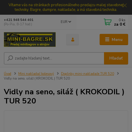
Vítame vás na stránkach profesionálneho predajcu malej stavebnej
techniky. Bagre, dumpre, nakladače, a iná stavebná technika.
0
ks
+421 948 544 401
EUR
za
0 €
(Po-Pia, 8-17 hod.)
Menu
Hľadať
Úvod
Mini nakladač kolesový
Doplnky mini-nakladače TUR 520
Vidly na seno, siláž ( KROKODIL ) TUR 520
Vidly na seno, siláž ( KROKODIL )
TUR 520