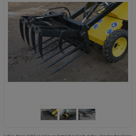
Lyžica, ktorá uľahčuje prácu na farmách poliach alebo v kravínochzvyčajne