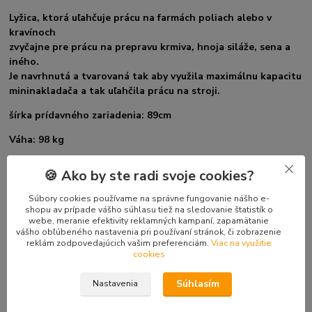
Lyžica, ktorá uľahčuje prácu na farmách poliach alebo v
kravínoch
zvyčajne pre prácu na prepravu krmiva, hnoja siláže, sena a
iného.
Je navrhnutá a tvarovaná tak aby využila maximálnu kapacitu
mininakladača a tak uľahčila prácu na stroji.
šírka prídavného zariadenia: 89cm
Váha: 98 kg
Počet zubov: 6
🍪 Ako by ste radi svoje cookies?
- pevný výkon
Súbory cookies používame na správne fungovanie nášho e-
- zdvíhacia kapacita viskózneho materiálu 200 kg
shopu av prípade vášho súhlasu tiež na sledovanie štatistík o
webe, meranie efektivity reklamných kampaní, zapamätanie
- uľahčuje prácu s hnojom a inými materiálmi
vášho obľúbeného nastavenia pri používaní stránok, či zobrazenie
- denná práca sa stáva potešenie
reklám zodpovedajúcich vašim preferenciám.
Viac na využitie
cookies
V šírke 89 alebo 99 cm
Súhlasím
Nastavenia