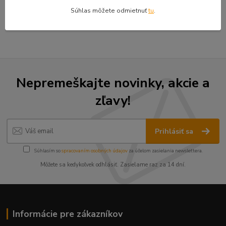
Tovar zaradený v kategóriách
Súhlas môžete odmietnuť
tu
.
Doplnky mini-nakladače TUR 520
Nepremeškajte novinky, akcie a
zľavy!
Prihlásiť sa
Súhlasím so
spracovaním osobných údajov
za účelom zasielania newslettera.
Môžete sa kedykoľvek odhlásiť. Zasielame raz za 14 dní.
Informácie pre zákazníkov