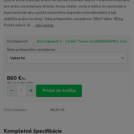
pre prácu na prepravu krmiva, hnoja siláže, sena a iného.Je navrhnutá a
tvarovaná tak aby využila maximálnu kapacitu mininakladača a tak
uľahčila prácu na stroji. šírka prídavného zariadenia: 89cm Váha: 98 kg
Počet zubov: 6- ...
celý popis
Dostupnosť
Dostupnosť 7 - 14 dní. Tovar na OBJEDNÁVKU. 1 ks
Šírka prídavného zariadenia:
860 €
/
ks
699,19 €
bez DPH
Pridať do košíka
Číslo produktu:
N520 VS
Kompletné špecifikácie