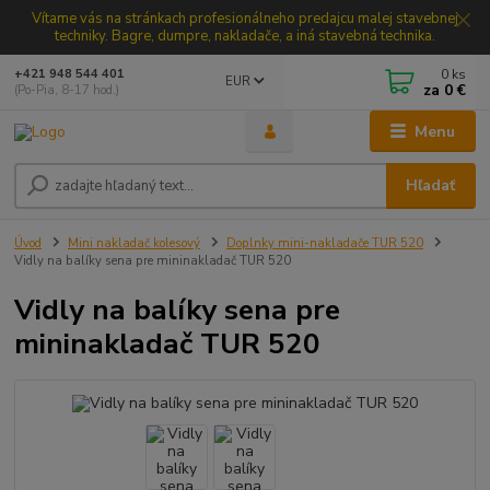
Vítame vás na stránkach profesionálneho predajcu malej stavebnej
techniky. Bagre, dumpre, nakladače, a iná stavebná technika.
0
ks
+421 948 544 401
EUR
za
0 €
(Po-Pia, 8-17 hod.)
Menu
Hľadať
Úvod
Mini nakladač kolesový
Doplnky mini-nakladače TUR 520
Vidly na balíky sena pre mininakladač TUR 520
Vidly na balíky sena pre
mininakladač TUR 520