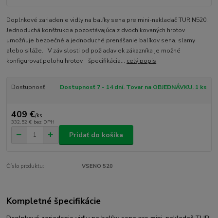
Doplnkové zariadenie vidly na balíky sena pre mini-nakladač TUR N520.
Jednoduchá konštrukcia pozostávajúca z dvoch kovaných hrotov
umožňuje bezpečné a jednoduché prenášanie balíkov sena, slamy
alebo siláže. V závislosti od požiadaviek zákazníka je možné
konfigurovať polohu hrotov. špecifikácia...
celý popis
Dostupnosť
Dostupnosť 7 - 14 dní. Tovar na OBJEDNÁVKU. 1 ks
409 €
/
ks
332,52 €
bez DPH
Pridať do košíka
Číslo produktu:
VSENO 520
Kompletné špecifikácie