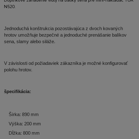
Doplnkové zariadenie vidly na balíky sena pre mini-nakladač TUR
N520.
Jednoduchá konštrukcia pozostávajúca z dvoch kovaných
hrotov umožňuje bezpečné a jednoduché prenášanie balíkov
sena, slamy alebo siláže.
V závislosti od požiadaviek zákazníka je možné konfigurovať
polohu hrotov.
špecifikácia:
Šírka: 890 mm
Výška: 200 mm
Dĺžka: 800 mm