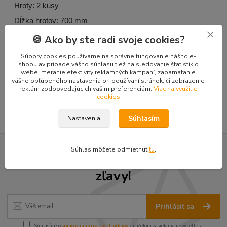
Hroty: 2 kusy
Dĺžka hrotov: 700 mm
Hmotnosť: 50 kg
🍪 Ako by ste radi svoje cookies?
Súbory cookies používame na správne fungovanie nášho e-
shopu av prípade vášho súhlasu tiež na sledovanie štatistík o
webe, meranie efektivity reklamných kampaní, zapamätanie
Tovar zaradený v kategóriách
vášho obľúbeného nastavenia pri používaní stránok, či zobrazenie
reklám zodpovedajúcich vašim preferenciám.
Viac na využitie
Doplnky mini-nakladače TUR 520
cookies
Súhlasím
Nastavenia
Súhlas môžete odmietnuť
tu
.
Nepremeškajte novinky, akcie a
zľavy!
Prihlásiť sa
Súhlasím so
spracovaním osobných údajov
za účelom zasielania newslettera.