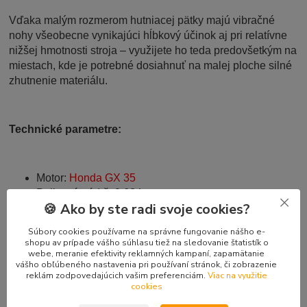
Vďaka malým rozmerom hutniacej pätky majú vibračné
nohy všeobecne vynikajúci hĺbkový účinok aj pri relatívne
nižšej hmotnosti stroja – využijete ho teda predovšetkým na
miestach, kde je potrebné dosiahnuť na malej ploche silné
zhutnenie materiálu.
Technické parametre:
Motor:
Honda GX 35
Palivová nádrž: 0,63 L
🍪 Ako by ste radi svoje cookies?
Výkon motoru: 1 kW pri 7000 ot./min
Zdvihový objem: 35,8 ccm
Súbory cookies používame na správne fungovanie nášho e-
Šírka pätky:
135 mm
shopu av prípade vášho súhlasu tiež na sledovanie štatistík o
Startovací systém: reverzný štartér
webe, meranie efektivity reklamných kampaní, zapamätanie
vášho obľúbeného nastavenia pri používaní stránok, či zobrazenie
Hutniacasila:
925 kg
reklám zodpovedajúcich vašim preferenciám.
Viac na využitie
Max. počet úderov: 790 / min
cookies
Zdvih na hutniaci nástavec:
50 mm