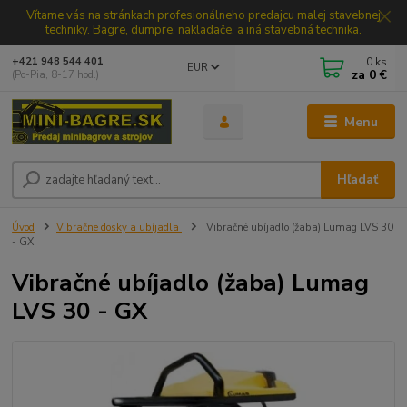
Vítame vás na stránkach profesionálneho predajcu malej stavebnej
techniky. Bagre, dumpre, nakladače, a iná stavebná technika.
0
ks
+421 948 544 401
EUR
za
0 €
(Po-Pia, 8-17 hod.)
Menu
Hľadať
Úvod
Vibračne dosky a ubíjadla
Vibračné ubíjadlo (žaba) Lumag LVS 30
- GX
Vibračné ubíjadlo (žaba) Lumag
LVS 30 - GX