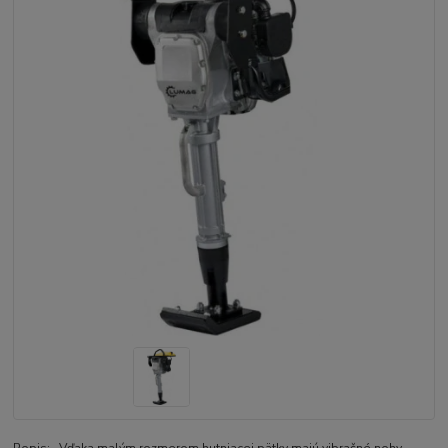
Popis: Vďaka malým rozmerom hutniacej pätky majú vibračné nohy