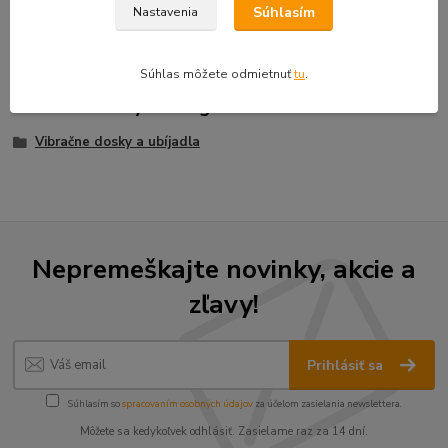
Hmotnosť: 33 kg
Súhlasím
Nastavenia
Rozmery balenia (D x Š x V):560 x 350 x 1120 mm
Súhlas môžete odmietnuť
tu
.
Tovar zaradený v kategóriách
Vibračne dosky a ubíjadla
Nepremeškajte novinky, akcie a
zľavy!
Prihlásiť sa
Súhlasím so
spracovaním osobných údajov
za účelom zasielania newslettera.
Môžete sa kedykoľvek odhlásiť. Zasielame raz za 14 dní.