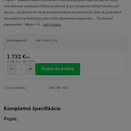
všeobecne vynikajúci hĺbkový účinok aj pri relatívne nižšej hmotnosti
stroja – využijete ho teda predovšetkým na miestach, kde je potrebné
dosiahnuť na malej ploche silné zhutnenie materiálu. Technické
parametre: Motor: H...
celý popis
Dostupnosť
do 5 dní 1 ks
1 732 €
/
ks
1 408,13 €
bez DPH
Pridať do košíka
Číslo produktu:
LVS 30 -GX
Kompletné špecifikácie
Popis: