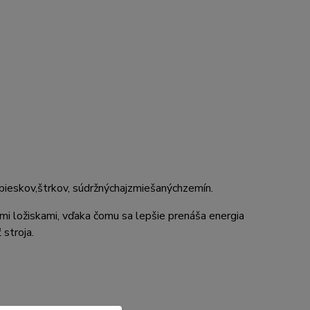
pieskov,
štrkov
,
súdržných
aj
zmiešaných
zemín
.
i ložiskami, vďaka čomu sa lepšie prenáša energia
 stroja.