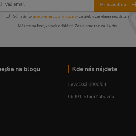
Prihlásiť sa
Súhlasím so
spracovaním osobných údajov
za účelom zasielania newslettera.
Môžete sa kedykoľvek odhlásiť. Zasielame raz za 14 dní.
nejšie na blogu
Kde nás nájdete
Levočská 1900/64
06401, Stará Ľubovňa