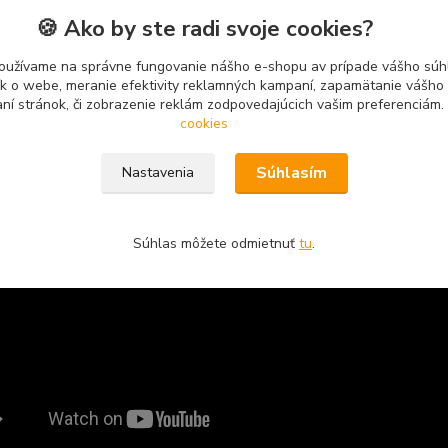
🍪 Ako by ste radi svoje cookies?
oužívame na správne fungovanie nášho e-shopu av prípade vášho súhl
mo gumová podložka a podvozok
tík o webe, meranie efektivity reklamných kampaní, zapamätanie vášh
aní stránok, či zobrazenie reklám zodpovedajúcich vašim preferenciám.
cookies
Súhlasím
Nastavenia
Súhlas môžete odmietnuť
tu
.