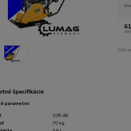
Dos
61
498
Číslo p
tné špecifikácie
ké parametre:
ť
108 dB
sť
70 kg
ádrže
3,6 l