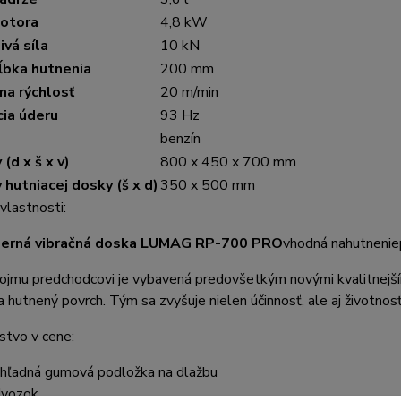
otora
4,8 kW
vá síla
10 kN
ĺbka hutnenia
200 mm
na rýchlosť
20 m/min
ia úderu
93 Hz
benzín
(d x š x v)
800 x 450 x 700 mm
hutniacej dosky (š x d)
350 x 500 mm
vlastnosti:
erná vibračná doska LUMAG RP-700 PRO
vhodná na
hutnenie
ojmu predchodcovi je vybavená predovšetkým novými kvalitnejším
 hutnený povrch. Tým sa zvyšuje nielen účinnosť, ale aj životnosť
stvo v cene:
ehľadná gumová podložka na dlažbu
vozok