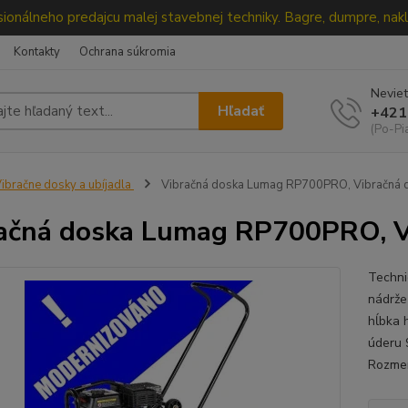
ionálneho predajcu malej stavebnej techniky. Bagre, dumpre, nakl
Kontakty
Ochrana súkromia
Neviet
Hľadať
+421
(Po-Pi
ibračne dosky a ubíjadla
Vibračná doska Lumag RP700PRO, Vibračná do
ačná doska Lumag RP700PRO, Vi
Techni
nádrže
hĺbka 
úderu 
Rozmer