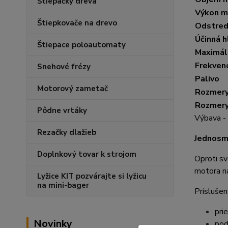
Štiepačky dreva
Výkon m
Štiepkovače na drevo
Odstredi
Účinná h
Štiepace poloautomaty
Maximál
Frekvenc
Snehové frézy
Palivo
Motorový zametač
Rozmery 
Rozmery 
Pôdne vrtáky
Výbava - 
Rezačky dlažieb
Jednosm
Doplnkový tovar k strojom
Oproti sv
motora na
Lyžice KIT pozvárajte si lyžicu
na mini-bager
Príslušen
pri
Novinky
pod