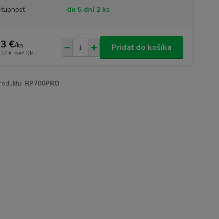
tupnosť
do 5 dní 2 ks
3 €
/
ks
Pridať do košíka
,37 €
bez DPH
roduktu:
RP700PRO