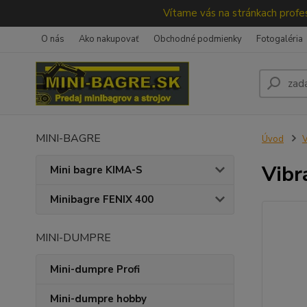
Vítame vás na stránkach profes
O nás
Ako nakupovať
Obchodné podmienky
Fotogaléria
MINI-BAGRE
Úvod
V
Vibr
Mini bagre KIMA-S
Minibagre FENIX 400
MINI-DUMPRE
Mini-dumpre Profi
Mini-dumpre hobby