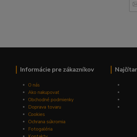
Informácie pre zákazníkov
Najčíta
O nás
Ako nakupovať
Obchodné podmienky
Doprava tovaru
Cookies
Ochrana súkromia
Fotogaléria
Kontakty