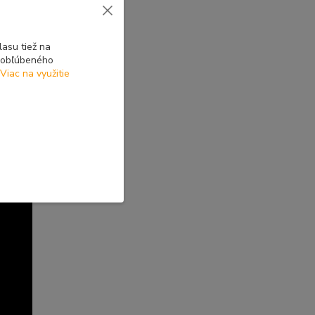
asu tiež na
o obľúbeného
Viac na využitie