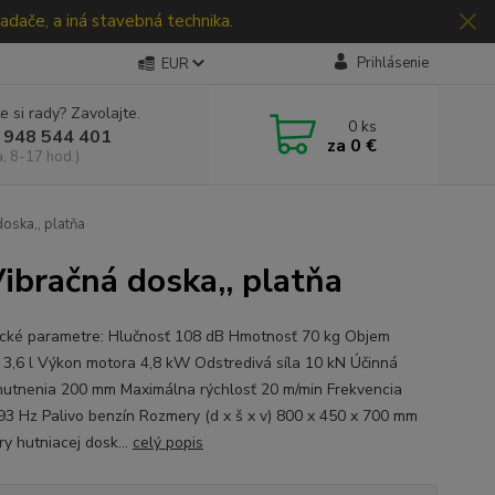
adače, a iná stavebná technika.
Prihlásenie
EUR
e si rady? Zavolajte.
0
ks
 948 544 401
za
0 €
a, 8-17 hod.)
ska,, platňa
bračná doska,, platňa
cké parametre: Hlučnosť 108 dB Hmotnosť 70 kg Objem
 3,6 l Výkon motora 4,8 kW Odstredivá síla 10 kN Účinná
hutnenia 200 mm Maximálna rýchlosť 20 m/min Frekvencia
93 Hz Palivo benzín Rozmery (d x š x v) 800 x 450 x 700 mm
y hutniacej dosk...
celý popis