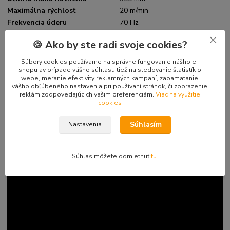
Maximálna rýchlosť
20 m/min
Frekvencia úderu
70 Hz
Palivo
benzín
🍪 Ako by ste radi svoje cookies?
Rozmery (d x š x v)
680 x 480 x 665 mm
Rozmery hutniacej dosky (š x d)
450 x 585 mm
Súbory cookies používame na správne fungovanie nášho e-
Typ motora
1 válec 4 taktný OHV
shopu av prípade vášho súhlasu tiež na sledovanie štatistík o
webe, meranie efektivity reklamných kampaní, zapamätanie
vášho obľúbeného nastavenia pri používaní stránok, či zobrazenie
reklám zodpovedajúcich vašim preferenciám.
Viac na využitie
cookies
Súhlasím
Nastavenia
Súhlas môžete odmietnuť
tu
.