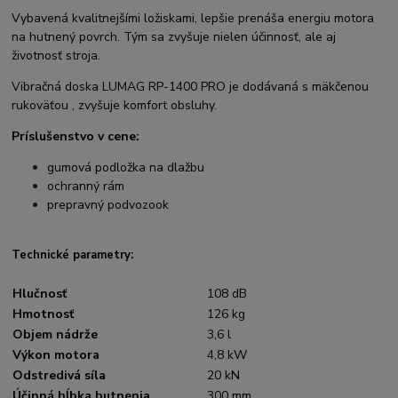
Vybavená kvalitnejšími ložiskami, lepšie prenáša energiu motora
na hutnený povrch. Tým sa zvyšuje nielen účinnosť, ale aj
životnosť stroja.
Vibračná doska LUMAG RP-1400 PRO je dodávaná s mäkčenou
rukoväťou , zvyšuje komfort obsluhy.
Príslušenstvo v cene:
gumová podložka na dlažbu
ochranný rám
prepravný podvozook
Technické parametry:
Hlučnosť
108 dB
Hmotnosť
126 kg
Objem nádrže
3,6 l
Výkon motora
4,8 kW
Odstredivá síla
20 kN
Účinná hĺbka hutnenia
300 mm