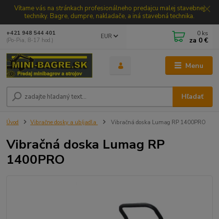
Vítame vás na stránkach profesionálneho predajcu malej stavebnej
techniky. Bagre, dumpre, nakladače, a iná stavebná technika.
0
ks
+421 948 544 401
EUR
za
0 €
(Po-Pia, 8-17 hod.)
Menu
Hľadať
Úvod
Vibračne dosky a ubíjadla
Vibračná doska Lumag RP 1400PRO
Vibračná doska Lumag RP
1400PRO