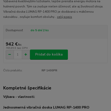
Vybavená kvalitnejšími ložiskami, lepšie prenáša energiu motora na
hutnený povrch. Tým sa zvyšuje nielen účinnosť, ale aj životnosť stroja.
Vibračná doska LUMAG RP-1400 PRO je dodávaná s mäkčenou
rukoväťou , zvyšuje komfort obsluhy...
celý popis
Dostupnosť
do 5 dní 2 ks
942 €
/
ks
765,85 €
bez DPH
Pridať do košíka
Číslo produktu:
RP 1400PR
Kompletné špecifikácie
Výbava - vlastnosti:
Jednosmerná vibračná doska LUMAG RP-1400 PRO