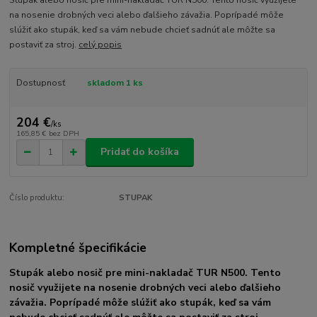
na nosenie drobných veci alebo ďalšieho závažia. Poprípadé môže
slúžiť ako stupák, keď sa vám nebude chcieť sadnúť ale môžte sa
postaviť za stroj.
celý popis
Dostupnosť
skladom 1 ks
204 €
/
ks
165,85 €
bez DPH
Pridať do košíka
Číslo produktu:
STUPAK
Kompletné špecifikácie
Stupák alebo nosič pre mini-nakladač TUR N500. Tento
nosič využijete na nosenie drobných veci alebo ďalšieho
závažia. Poprípadé môže slúžiť ako stupák, keď sa vám