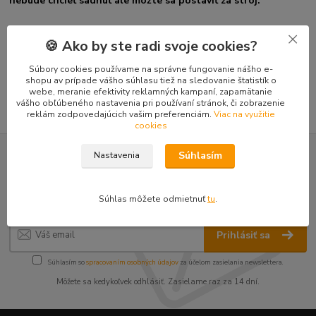
nebude chcieť sadnúť ale môžte sa postaviť za stroj.
🍪 Ako by ste radi svoje cookies?
Tovar zaradený v kategóriách
Súbory cookies používame na správne fungovanie nášho e-
Doplnky mini-nakladače TUR 520
shopu av prípade vášho súhlasu tiež na sledovanie štatistík o
webe, meranie efektivity reklamných kampaní, zapamätanie
vášho obľúbeného nastavenia pri používaní stránok, či zobrazenie
reklám zodpovedajúcich vašim preferenciám.
Viac na využitie
cookies
Súhlasím
Nastavenia
Nepremeškajte novinky, akcie a
zľavy!
Súhlas môžete odmietnuť
tu
.
Prihlásiť sa
Súhlasím so
spracovaním osobných údajov
za účelom zasielania newslettera.
Môžete sa kedykoľvek odhlásiť. Zasielame raz za 14 dní.