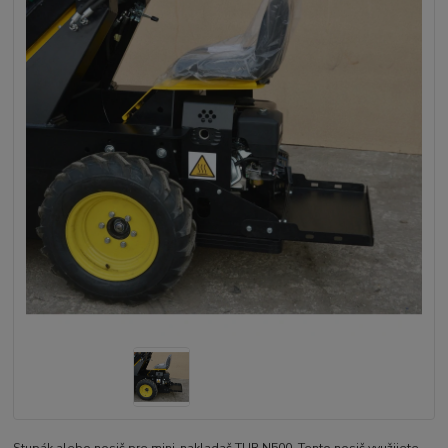
Stupák alebo nosič pre mini-nakladač TUR N500. Tento nosič využijete