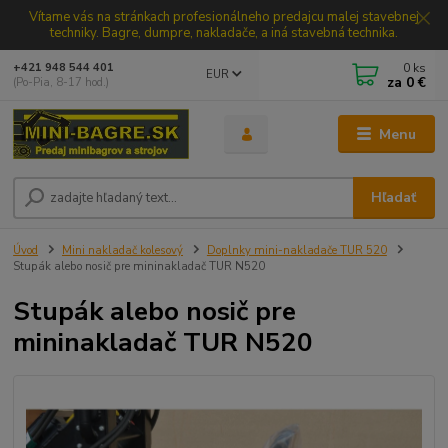
Vítame vás na stránkach profesionálneho predajcu malej stavebnej
techniky. Bagre, dumpre, nakladače, a iná stavebná technika.
0
ks
+421 948 544 401
EUR
za
0 €
(Po-Pia, 8-17 hod.)
Menu
Hľadať
Úvod
Mini nakladač kolesový
Doplnky mini-nakladače TUR 520
Stupák alebo nosič pre mininakladač TUR N520
Stupák alebo nosič pre
mininakladač TUR N520