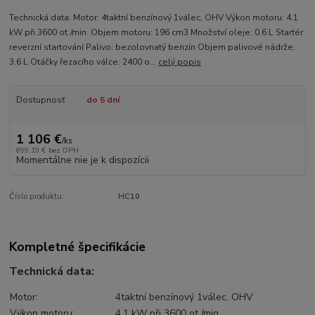
Technická data: Motor: 4taktní benzínový 1válec, OHV Výkon motoru: 4.1
kW při 3600 ot./min. Objem motoru: 196 cm3 Množství oleje: 0.6 L Startér:
reverzní startování Palivo: bezolovnatý benzín Objem palivové nádrže:
3.6 L Otáčky řezacího válce: 2400 o...
celý popis
Dostupnosť
do 5 dní
1 106 €
/
ks
899,19 €
bez DPH
Momentálne nie je k dispozícii
Číslo produktu:
HC10
Kompletné špecifikácie
Technická data:
Motor:
4taktní benzínový 1válec, OHV
Výkon motoru:
4.1 kW při 3600 ot./min.