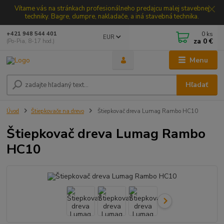
Vítame vás na stránkach profesionálneho predajcu malej stavebnej
techniky. Bagre, dumpre, nakladače, a iná stavebná technika.
0
ks
+421 948 544 401
EUR
za
0 €
(Po-Pia, 8-17 hod.)
Menu
Hľadať
Úvod
Štiepkovače na drevo
Štiepkovač dreva Lumag Rambo HC10
Štiepkovač dreva Lumag Rambo
HC10