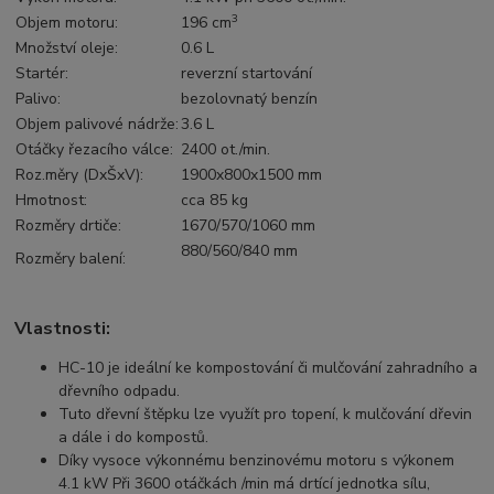
3
Objem motoru:
196 cm
Množství oleje:
0.6 L
Startér:
reverzní startování
Palivo:
bezolovnatý benzín
Objem palivové nádrže:
3.6 L
Otáčky řezacího válce:
2400 ot./min.
Roz.měry (DxŠxV):
1900x800x1500 mm
Hmotnost:
cca 85 kg
Rozměry drtiče:
1670/570/1060 mm
880/560/840 mm
Rozměry balení:
Vlastnosti:
HC-10 je ideální ke kompostování či mulčování zahradního a
dřevního odpadu.
Tuto dřevní štěpku lze využít pro topení, k mulčování dřevin
a dále i do kompostů.
Díky vysoce výkonnému benzinovému motoru s výkonem
4.1 kW Při 3600 otáčkách /min má drtící jednotka sílu,