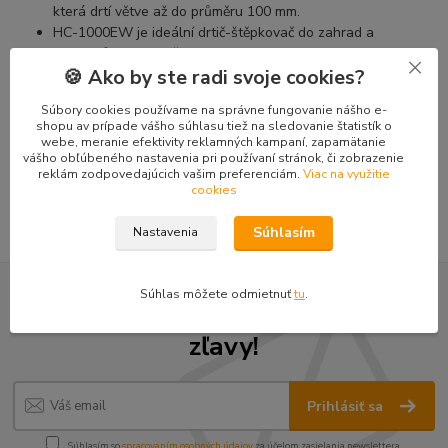
která drtí větve až do průměru 100 mm.
HC-1000EW je ideální drtič-štěpkovač do zahrad a
pozemků bez elektřiny.
🍪 Ako by ste radi svoje cookies?
Integrovaný podvozek pro snadnou manipulaci a přepravu.
Súbory cookies používame na správne fungovanie nášho e-
shopu av prípade vášho súhlasu tiež na sledovanie štatistík o
webe, meranie efektivity reklamných kampaní, zapamätanie
Tovar zaradený v kategóriách
vášho obľúbeného nastavenia pri používaní stránok, či zobrazenie
reklám zodpovedajúcich vašim preferenciám.
Viac na využitie
Štiepkovače na drevo
cookies
Súhlasím
Nastavenia
Súhlas môžete odmietnuť
tu
.
Nepremeškajte novinky, akcie a
zľavy!
Prihlásiť sa
Súhlasím so
spracovaním osobných údajov
za účelom zasielania newslettera.