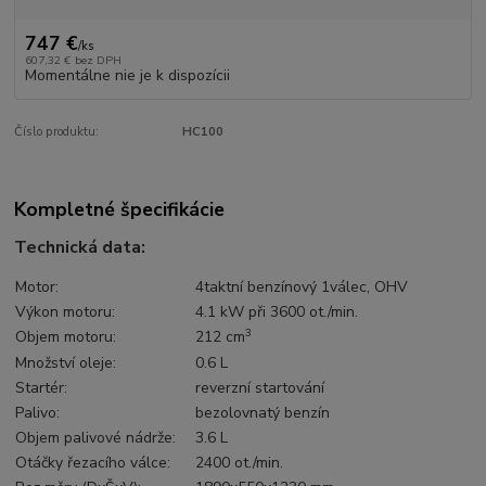
747 €
/
ks
607,32 €
bez DPH
Momentálne nie je k dispozícii
Číslo produktu:
HC100
Kompletné špecifikácie
Technická data:
Motor:
4taktní benzínový 1válec, OHV
Výkon motoru:
4.1 kW při 3600 ot./min.
3
Objem motoru:
212 cm
Množství oleje:
0.6 L
Startér:
reverzní startování
Palivo:
bezolovnatý benzín
Objem palivové nádrže:
3.6 L
Otáčky řezacího válce:
2400 ot./min.