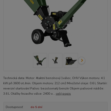
Technická data: Motor: 4taktní benzínový 1válec, OHV Výkon motoru: 4.1
kW při 3600 ot./min. Objem motoru: 212 cm3 Množství oleje: 0.6 L Startér:
reverzní startování Palivo: bezolovnatý benzín Objem palivové nádrže:
3.6 L Otáčky řezacího válce: 2400 o...
celý popis
Dostupnosť
do 5 dní