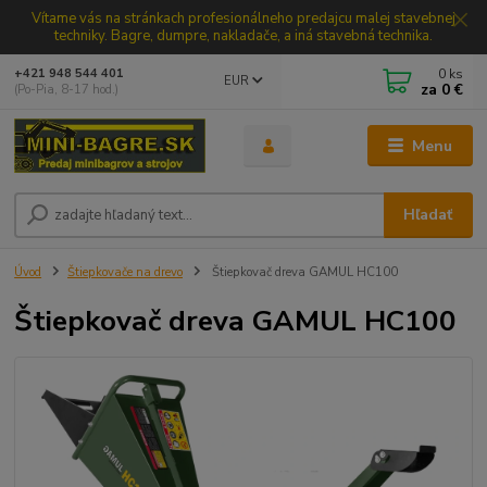
Vítame vás na stránkach profesionálneho predajcu malej stavebnej
techniky. Bagre, dumpre, nakladače, a iná stavebná technika.
0
ks
+421 948 544 401
EUR
za
0 €
(Po-Pia, 8-17 hod.)
Menu
Hľadať
Úvod
Štiepkovače na drevo
Štiepkovač dreva GAMUL HC100
Štiepkovač dreva GAMUL HC100