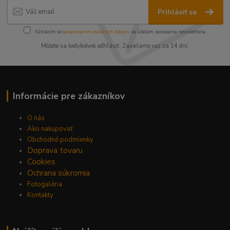
Prihlásiť sa
Súhlasím so
spracovaním osobných údajov
za účelom zasielania newslettera.
Môžete sa kedykoľvek odhlásiť. Zasielame raz za 14 dní.
Informácie pre zákazníkov
O nás
Ako nakupovať
Obchodné podmienky
Doprava tovaru
Cookies
Ochrana súkromia
Fotogaléria
Kontakty