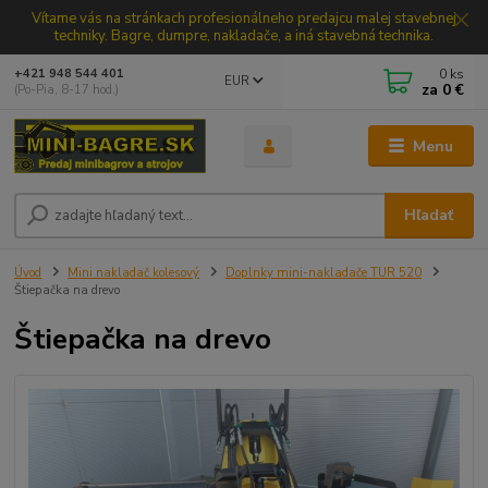
Vítame vás na stránkach profesionálneho predajcu malej stavebnej
techniky. Bagre, dumpre, nakladače, a iná stavebná technika.
0
ks
+421 948 544 401
EUR
za
0 €
(Po-Pia, 8-17 hod.)
Menu
Hľadať
Úvod
Mini nakladač kolesový
Doplnky mini-nakladače TUR 520
Štiepačka na drevo
Štiepačka na drevo