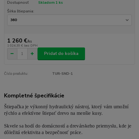
Dostupnosť
Skladom 1 ks
Šírka štiepania:
1 260 €
/
ks
1 024,39 €
bez DPH
Pridať do košíka
Číslo produktu:
TUR-SND-1
Kompletné špecifikácie
Štiepačka je výkonný hydraulický nástroj, ktorý vám umožní
rýchlo a efektívne štiepať drevo na menšie kusy.
Skvele sa hodí do domácností a drevárskeho priemyslu, kde je
dôležitá efektivita a bezpečnosť práce.