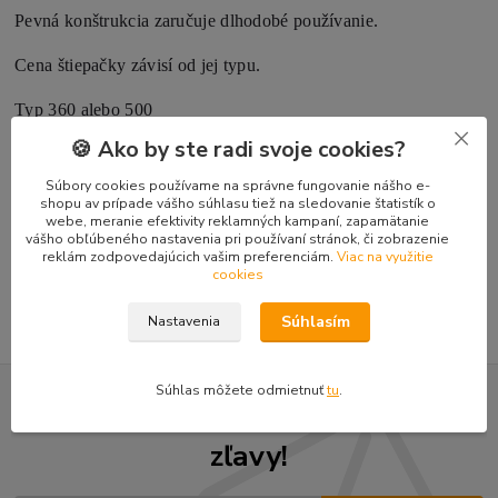
Pevná konštrukcia zaručuje dlhodobé používanie.
Cena štiepačky závisí od jej typu.
Typ 360 alebo 500
🍪 Ako by ste radi svoje cookies?
Cena 1260,- s DPH / 1399,- s DPH
Súbory cookies používame na správne fungovanie nášho e-
shopu av prípade vášho súhlasu tiež na sledovanie štatistík o
webe, meranie efektivity reklamných kampaní, zapamätanie
Tovar zaradený v kategóriách
vášho obľúbeného nastavenia pri používaní stránok, či zobrazenie
reklám zodpovedajúcich vašim preferenciám.
Viac na využitie
cookies
Doplnky mini-nakladače TUR 520
Súhlasím
Nastavenia
Súhlas môžete odmietnuť
tu
.
Nepremeškajte novinky, akcie a
zľavy!