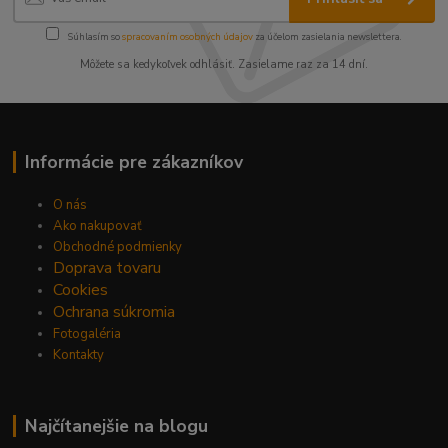
Súhlasím so
spracovaním osobných údajov
za účelom zasielania newslettera.
Môžete sa kedykoľvek odhlásiť. Zasielame raz za 14 dní.
Informácie pre zákazníkov
O nás
Ako nakupovať
Obchodné podmienky
Doprava tovaru
Cookies
Ochrana súkromia
Fotogaléria
Kontakty
Najčítanejšie na blogu