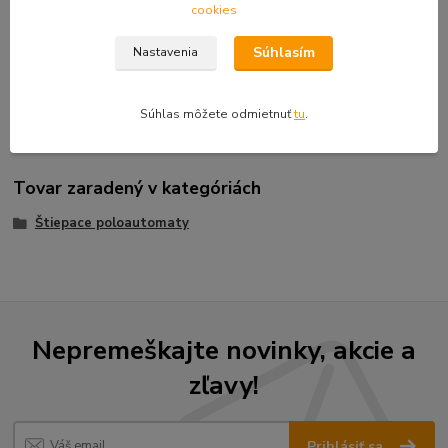
Min. rezná dĺžka: 200 mm
cookies
Max. rezná dĺžka: 550 mm
Max. priemer rezu: 380 mm
Súhlasím
Nastavenia
Štiepací tlak: 10 t
Prepravné rozmery (DxŠxV): 1900 x 900 x 1500 mm
Hmotnosť (netto / brutto): 415 kg
Súhlas môžete odmietnuť
tu
.
Tovar zaradený v kategóriách
Štiepace poloautomaty
Nepremeškajte novinky, akcie a
zľavy!
Prihlásiť sa