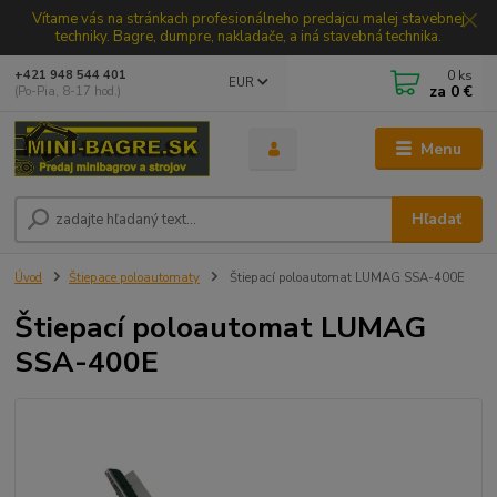
Vítame vás na stránkach profesionálneho predajcu malej stavebnej
techniky. Bagre, dumpre, nakladače, a iná stavebná technika.
0
ks
+421 948 544 401
EUR
za
0 €
(Po-Pia, 8-17 hod.)
Menu
Hľadať
Úvod
Štiepace poloautomaty
Štiepací poloautomat LUMAG SSA-400E
Štiepací poloautomat LUMAG
SSA-400E