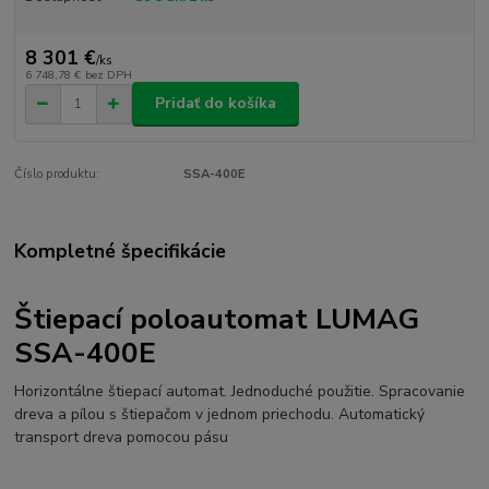
8 301 €
/
ks
6 748,78 €
bez DPH
Pridať do košíka
Číslo produktu:
SSA-400E
Kompletné špecifikácie
Štiepací poloautomat LUMAG
SSA-400E
Horizontálne štiepací automat. Jednoduché použitie. Spracovanie
dreva a pílou s štiepačom v jednom priechodu. Automatický
transport dreva pomocou pásu