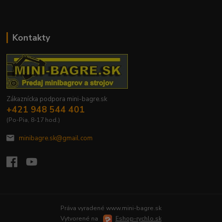
Kontakty
Zákaznícka podpora mini-bagre.sk
+421 948 544 401
(Po-Pia, 8-17 hod.)
minibagre.sk@gmail.com
Práva vyradené www.mini-bagre.sk
Vytvorené na
Eshop-rychlo.sk