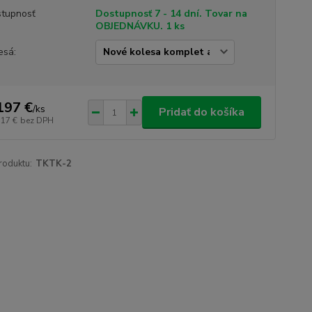
tupnosť
Dostupnosť 7 - 14 dní. Tovar na
OBJEDNÁVKU. 1 ks
esá:
197 €
/
ks
Pridať do košíka
,17 €
bez DPH
roduktu:
TKTK-2