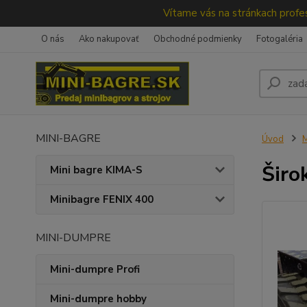
Vítame vás na stránkach profes
O nás
Ako nakupovať
Obchodné podmienky
Fotogaléria
MINI-BAGRE
Úvod
M
Širo
Mini bagre KIMA-S
Minibagre FENIX 400
MINI-DUMPRE
Mini-dumpre Profi
Mini-dumpre hobby