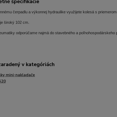
tné špecifikácie
nnému čerpadlu a výkonnej hydraulike využijete kolesá s priemerom 
 je široký 102 cm.
eumatiky odporúčame najmä do stavebného a poľnohospodárskeho prie
zaradený v kategóriách
ky mini-nakladače
520