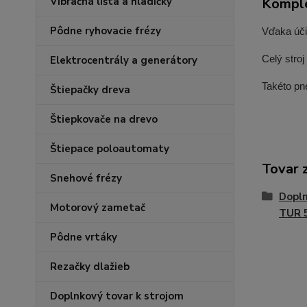
Komple
Vibračná lišta a hladičky
Pôdne ryhovacie frézy
Vďaka úči
Celý stroj
Elektrocentrály a generátory
Takéto pn
Štiepačky dreva
Štiepkovače na drevo
Štiepace poloautomaty
Tovar 
Snehové frézy
Dopln
Motorový zametač
TUR 
Pôdne vrtáky
Rezačky dlažieb
Doplnkový tovar k strojom