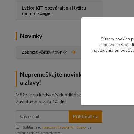
Lyžice KIT pozvárajte si lyžicu
na mini-bager
Novinky
Súbory cookies p
sledovanie štatis
nastavenia pri použív
Zobraziť všetky novinky
Nepremeškajte novinky, akcie
a zľavy!
Môžete sa kedykoľvek odhlásiť.
Zasielame raz za 14 dní.
Prihlásiť sa
Súhlasím so
spracovaním osobných údajov
za
účelom zasielania newslettera.