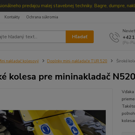
ionálneho predajcu malej stavebnej techniky. Bagre, dumpre, nakl
Kontakty
Ochrana súkromia
Neviet
Hľadať
+421
(Po-Pi
ini nakladač kolesový
Doplnky mini-nakladače TUR 520
Široké kol
ké kolesa pre mininakladač N520
Vďaka 
priemer
Takéto
poľnoh
kolesa