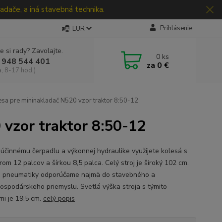
adače, a iná stavebná technika.
Prihlásenie
EUR
e si rady? Zavolajte.
0
ks
 948 544 401
za
0 €
a, 8-17 hod.)
esa pre mininakladač N520 vzor traktor 8:50-12
 vzor traktor 8:50-12
účinnému čerpadlu a výkonnej hydraulike využijete kolesá s
om 12 palcov a šírkou 8,5 palca. Celý stroj je široký 102 cm.
 pneumatiky odporúčame najmä do stavebného a
ospodárskeho priemyslu. Svetlá výška stroja s týmito
mi je 19,5 cm.
celý popis