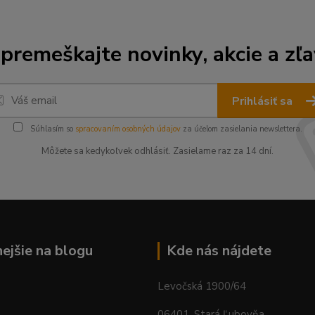
premeškajte novinky, akcie a zľa
Prihlásiť sa
Súhlasím so
spracovaním osobných údajov
za účelom zasielania newslettera.
Môžete sa kedykoľvek odhlásiť. Zasielame raz za 14 dní.
nejšie na blogu
Kde nás nájdete
Levočská 1900/64
06401, Stará Ľubovňa