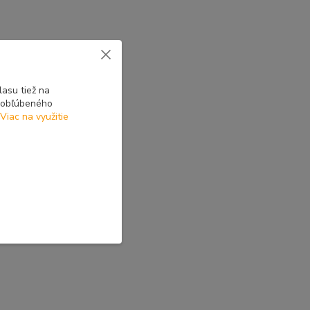
asu tiež na
o obľúbeného
Viac na využitie