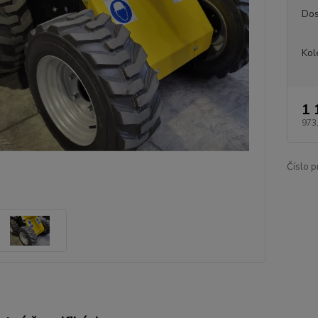
Dos
Kol
1 
973
Číslo p