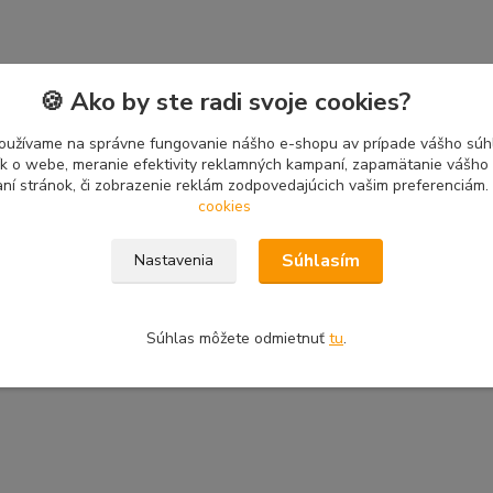
🍪 Ako by ste radi svoje cookies?
oužívame na správne fungovanie nášho e-shopu av prípade vášho súhl
tík o webe, meranie efektivity reklamných kampaní, zapamätanie vášh
aní stránok, či zobrazenie reklám zodpovedajúcich vašim preferenciám.
cookies
Súhlasím
Nastavenia
Súhlas môžete odmietnuť
tu
.