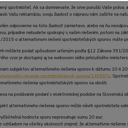
ený spotrebiteľ. Ak sa domnievate, že sme porušili Vaše práva,
avili Vašu reklamáciu, svoju žiadosť o nápravu nám zašlite na n
Vám odpovieme na túto žiadosť zamietavo, alebo na ňu neodpovi
esu, prípadne nebudete spokojný s našim riešením, potom na zá
/2015 o alternatívnom riešení spotrebiteľských sporov, máte pr
rh môžete podať spôsobom určeným podľa §12 Zákona 391/2015 
rého vzor je dostupný aj na webovom sídle príslušného ministers
nam subjektov alternatívneho riešenia sporov k dátumu 10.4.20
ernativneho-riesenia-spotrebitelskych-sporov/146987s
. Spotre
ernatívneho riešenia spotrebiteľských sporov sa obráti.
esa na podávanie podaní v elektronickej podobe na Slovenskú o
jekt alternatívneho riešenia sporov môže návrh spotrebiteľa odmi
vyčísliteľná hodnota sporu nepresahuje sumu 20 eur;
je vzhľadom na všetky okolnosti zrejmé, že alternatívne riešenie