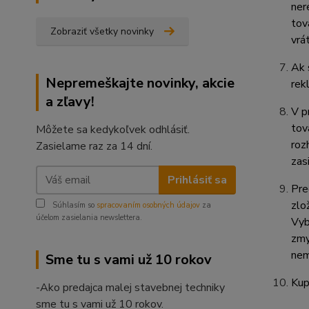
ner
tov
Zobraziť všetky novinky
vrá
Ak 
Nepremeškajte novinky, akcie
rek
a zľavy!
V p
tov
Môžete sa kedykoľvek odhlásiť.
roz
Zasielame raz za 14 dní.
zas
Prihlásiť sa
Pre
zlo
Súhlasím so
spracovaním osobných údajov
za
účelom zasielania newslettera.
Vyb
zmy
nem
Sme tu s vami už 10 rokov
Kup
-Ako predajca malej stavebnej techniky
sme tu s vami už 10 rokov.