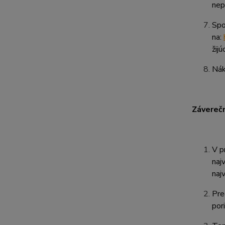
nep
Spo
na:
žij
Nák
Závereč
V p
naj
naj
Pre
por