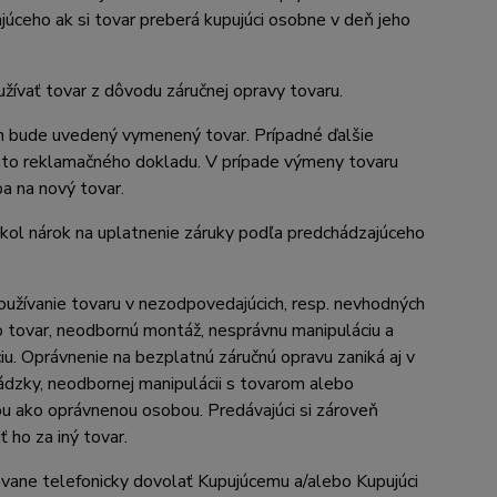
júceho ak si tovar preberá kupujúci osobne v deň jeho
žívať tovar z dôvodu záručnej opravy tovaru.
m bude uvedený vymenený tovar. Prípadné ďalšie
ohto reklamačného dokladu. V prípade výmeny tovaru
a na nový tovar.
nikol nárok na uplatnenie záruky podľa predchádzajúceho
oužívanie tovaru v nezodpovedajúcich, resp. nevhodných
 tovar, neodbornú montáž, nesprávnu manipuláciu a
iu. Oprávnenie na bezplatnú záručnú opravu zaniká aj v
dzky, neodbornej manipulácii s tovarom alebo
u ako oprávnenou osobou. Predávajúci si zároveň
 ho za iný tovar.
ovane telefonicky dovolať Kupujúcemu a/alebo Kupujúci