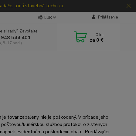
adače, a iná stavebná technika.
Prihlásenie
EUR
e si rady? Zavolajte.
0
ks
 948 544 401
za
0 €
a, 8-17 hod.)
m je tovar zabalený, nie je poškodený. V prípade jeho
- poštovou/kuriérskou službou protokol o zistených
 napriek evidentnému poškodeniu obalu, Predávajúci