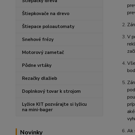
Štiepačky dreva
pre
pre
Štiepkovače na drevo
Zár
Štiepace poloautomaty
V p
Snehové frézy
rek
zač
Motorový zametač
Vše
Pôdne vrtáky
bod
Rezačky dlažieb
Zár
pod
Doplnkový tovar k strojom
pou
prí
Lyžice KIT pozvárajte si lyžicu
na mini-bager
aké
vyh
Ak 
Novinky