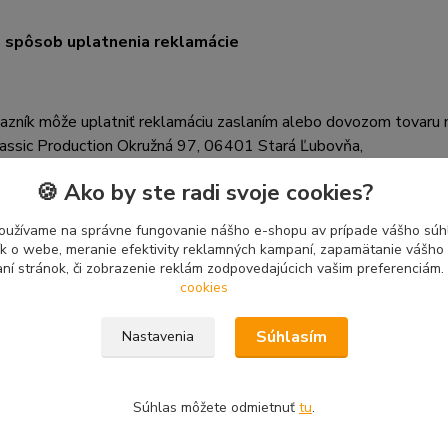
 spôsob uplatnenia reklamácie
azník môže uplatniť reklamáciu zaslaním alebo dovozom tovaru
lassic Production Okružná 97, 06401 Stará Ľubovňa,
lamovaný tovar je nám potrebné zaslať spolu s kópiou faktúry, 
🍪 Ako by ste radi svoje cookies?
mulárom (presným popisom závady).
oužívame na správne fungovanie nášho e-shopu av prípade vášho súhl
 náhle zákazník uplatní niektoré z práv zodpovednosti za chyby 
tík o webe, meranie efektivity reklamných kampaní, zapamätanie vášh
aní stránok, či zobrazenie reklám zodpovedajúcich vašim preferenciám.
aru či zľavu, je týmto právom viazaný a nemôže voľbu uplatnené
cookies
Súhlasím
Nastavenia
ívny spôsob riešenia sporov
Súhlas môžete odmietnuť
tu
.