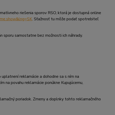
natívneho riešenia sporov RSO, ktorá je dostupná online
.home.show&lng=SK
. Sťažnosť tu môže podať spotrebiteľ
án sporu samostatne bez možnosti ich náhrady.
 uplatnení reklamácie a dohodne sa s ním na
utím na povahu reklamácie ponúkne Kupujúcemu,
eklamačný poriadok. Zmeny a doplnky tohto reklamačného