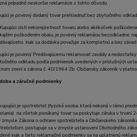
zná prípadné neskoršie reklamácie z tohto dôvodu.
ujúci je povinný dodaný tovar prehliadnuť bez zbytočného odklad
Kupujúci zistí nekompletnosť tovaru alebo akékoľvek poškodeni
kajším poškodením obalu, je povinný reklamáciu bezodkladne, najn
dávajúceho. Inak sa dodávka považuje za kompletnú a bez závad 
ujúci je povinný Predávajúcemu reklamovať zavády a nedostatk
točného odkladu podľa podmienok uvedených v príslušných usta
tnom znení a zákona č. 40/1964 Zb. Občiansky zákonník v platno
 doba a záručné podmienky
kupujúci je spotrebiteľ (fyzická osoba, ktorá nekoná v rámci pre
olania) na všetok ponúkaný tovar sa poskytuje záruka v trvaní 24
v zmysle Zákona o ochrane spotrebiteľa a Občianskeho zákonníka
trebiteľom, postupuje sa v zmysle ustanovení Obchodného zákonní
dené inak a tieto reklamačné podmienky sa na uplatnenú reklamá