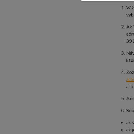
Váž
vyb
Ak 
adr
391
Náv
kto
Zoz
alt
alt
Adr
Sub
ak 
ak 