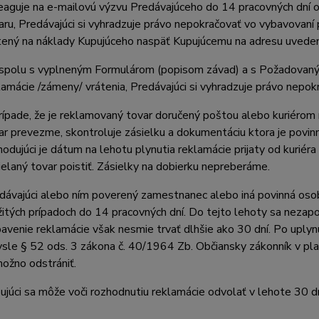
eaguje na e-mailovú výzvu Predávajúceho do 14 pracovných dní o
aru, Predávajúci si vyhradzuje právo nepokračovať vo vybavovaní
tený na náklady Kupujúceho naspäť Kupujúcemu na adresu uveden
spolu s vyplneným Formulárom (popisom závad) a s Požadovanými
lamácie /zámeny/ vrátenia, Predávajúci si vyhradzuje právo nepok
rípade, že je reklamovaný tovar doručený poštou alebo kuriérom
ar prevezme, skontroluje zásielku a dokumentáciu ktora je povinná 
hodujúci je dátum na lehotu plynutia reklamácie prijaty od kur
ielaný tovar poistiť. Zásielky na dobierku nepreberáme.
dávajúci alebo ním poverený zamestnanec alebo iná povinná osoba
žitých prípadoch do 14 pracovných dní. Do tejto lehoty sa nezap
avenie reklamácie však nesmie trvať dlhšie ako 30 dní. Po uplynu
sle § 52 ods. 3 zákona č. 40/1964 Zb. Občiansky zákonník v plat
ožno odstrániť.
ujúci sa môže voči rozhodnutiu reklamácie odvolať v lehote 30 d