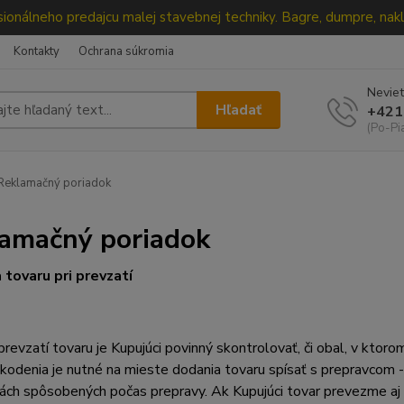
ionálneho predajcu malej stavebnej techniky. Bagre, dumpre, nakl
Kontakty
Ochrana súkromia
Neviet
Hľadať
+421
(Po-Pi
eklamačný poriadok
amačný poriadok
 tovaru pri prevzatí
 prevzatí tovaru je Kupujúci povinný skontrolovať, či obal, v ktoro
kodenia je nutné na mieste dodania tovaru spísať s prepravcom 
ách spôsobených počas prepravy. Ak Kupujúci tovar prevezme aj