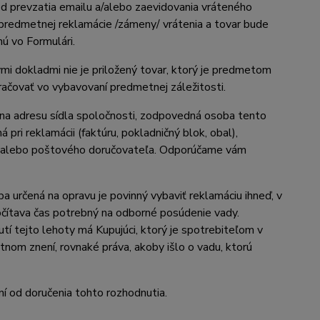
d prevzatia emailu a/alebo zaevidovania vráteného
 predmetnej reklamácie /zámeny/ vrátenia a tovar bude
ú vo Formulári.
 dokladmi nie je priložený tovar, ktorý je predmetom
račovať vo vybavovaní predmetnej záležitosti.
 na adresu sídla spoločnosti, zodpovedná osoba tento
pri reklamácii (faktúru, pokladničný blok, obal),
iéra alebo poštového doručovateľa. Odporúčame vám
 určená na opravu je povinný vybaviť reklamáciu ihneď, v
očítava čas potrebný na odborné posúdenie vady.
tí tejto lehoty má Kupujúci, ktorý je spotrebiteľom v
nom znení, rovnaké práva, akoby išlo o vadu, ktorú
ní od doručenia tohto rozhodnutia.