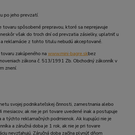
u po jeho prevzatí.
e tovaru spôsobené prepravou, ktoré sa neprejavuje
eskôr však do troch dní od prevzatia zásielky, uplatniť u
a reklamácie z tohto titulu nebudú akceptované.
y tovaru zakúpeného na
www.mini-bagre.sk
bez
noveniach zákona č. 513/1991 Zb. Obchodný zákonník v
m znení.
dmetu svojej podnikateľskej činnosti, zamestnania alebo
 mesiacov, ak nie je pri tovare uvedené inak a postupuje
 a týchto reklamačných podmienok. Ak kupujúci nie je
ka a záručná doba je 1 rok, ak nie je pri tovare
ciu nevzťahujú. Záručná doba začína plynúť dňom