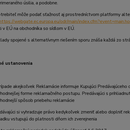
rimeraného úsilia, a podobne.
trebiteľ môže podať sťažnosť aj prostredníctvom platformy alter
https://webgate.ec.europa.eu/odr/main/index.cfm?event=main
úci v EÚ na obchodníka so sídlom v EÚ.
lady spojené s alternatívnym riešením sporu znáša každá zo str
né ustanovenia
rípade akejkoľvek Reklamácie informuje Kupujúci Predávajúceho o
vhodnejšej forme reklamačného postupu. Predávajúci s prihliadn
vhodnejší spôsob priebehu reklamácie
dávajúci si vyhradzuje právo kedykoľvek zmeniť alebo doplniť r
iadku vstupujú do platnosti dňom ich zverejnenia