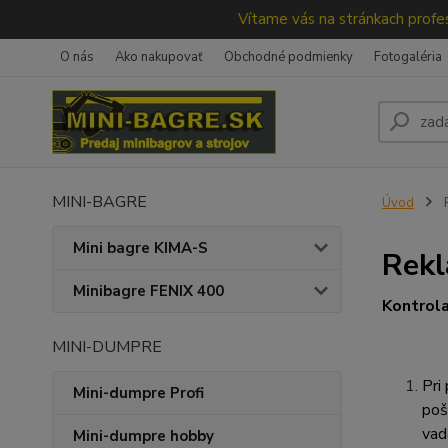
Vítame vás na stránkach profes
O nás
Ako nakupovať
Obchodné podmienky
Fotogaléria
MINI-BAGRE
Úvod
R
Mini bagre KIMA-S
Rekl
Minibagre FENIX 400
Kontrola
MINI-DUMPRE
Pri
Mini-dumpre Profi
poš
vad
Mini-dumpre hobby