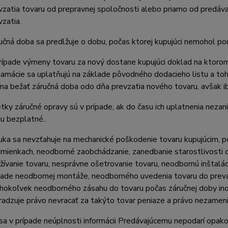
vzatia tovaru od prepravnej spoločnosti alebo priamo od predáva
vzatia.
učná doba sa predlžuje o dobu, počas ktorej kupujúci nemohol pou
rípade výmeny tovaru za nový dostane kupujúci doklad na ktoro
lamácie sa uplatňujú na základe pôvodného dodacieho listu a t
ína bežať záručná doba odo dňa prevzatia nového tovaru, avšak ib
tky záručné opravy sú v prípade, ak do času ich uplatnenia neza
u bezplatné..
uka sa nevzťahuje na mechanické poškodenie tovaru kupujúcim, p
mienkach, neodborné zaobchádzanie, zanedbanie starostlivosti o
žívanie tovaru, nesprávne ošetrovanie tovaru, neodbornú inštalác
pade neodbornej montáže, neodborného uvedenia tovaru do prevá
hokoľvek neodborného zásahu do tovaru počas záručnej doby ino
radzuje právo nevracať za takýto tovar peniaze a právo nezameniť
sa v prípade neúplnosti informácii Predávajúcemu nepodarí opak