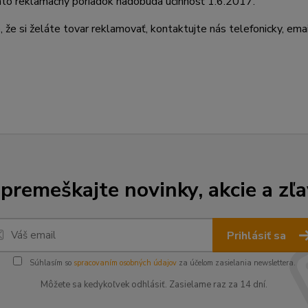
to reklamačný poriadok nadobúda účinnosť 1.6.2017.
, že si želáte tovar reklamovať, kontaktujte nás telefonicky, ema
premeškajte novinky, akcie a zľa
Prihlásiť sa
Súhlasím so
spracovaním osobných údajov
za účelom zasielania newslettera.
Môžete sa kedykoľvek odhlásiť. Zasielame raz za 14 dní.