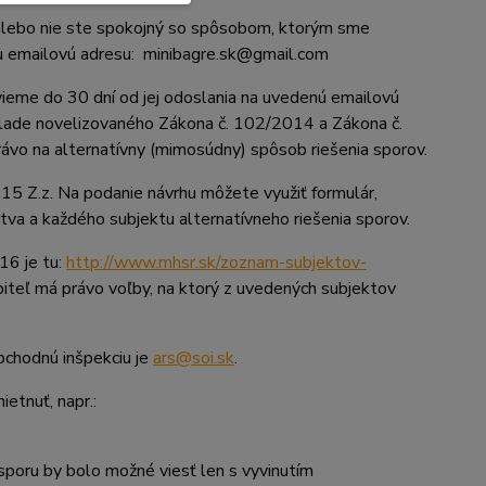
 alebo nie ste spokojný so spôsobom, ktorým sme
ašu emailovú adresu: minibagre.sk@gmail.com
eme do 30 dní od jej odoslania na uvedenú emailovú
klade novelizovaného Zákona č. 102/2014 a Zákona č.
ávo na alternatívny (mimosúdny) spôsob riešenia sporov.
Z.z. Na podanie návrhu môžete využiť formulár,
tva a každého subjektu alternatívneho riešenia sporov.
16 je tu:
http://www.mhsr.sk/zoznam-subjektov-
biteľ má právo voľby, na ktorý z uvedených subjektov
bchodnú inšpekciu je
ars@soi.sk
.
etnuť, napr.:
 sporu by bolo možné viesť len s vyvinutím