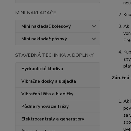
neu
MINI-NAKLADAČE
Kup
Ak 
Mini nakladač kolesový
von
Mini nakladač pásový
Pre
Kup
STAVEBNÁ TECHNIKA A DOPLNKY
zby
pla
Hydraulické kladiva
Záručná
Vibračne dosky a ubíjadla
Vibračná lišta a hladičky
Ak 
Pôdne ryhovacie frézy
pov
sa 
Elektrocentrály a generátory
spo
uve