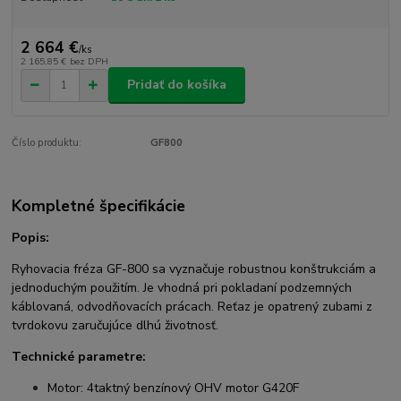
2 664 €
/
ks
2 165,85 €
bez DPH
Pridať do košíka
Číslo produktu:
GF800
Kompletné špecifikácie
Popis:
Ryhovacia fréza GF-800 sa vyznačuje robustnou konštrukciám a
jednoduchým použitím. Je vhodná pri pokladaní podzemných
káblovaná, odvodňovacích prácach. Reťaz je opatrený zubami z
tvrdokovu zaručujúce dlhú životnosť.
Technické parametre:
Motor: 4taktný benzínový OHV motor G420F