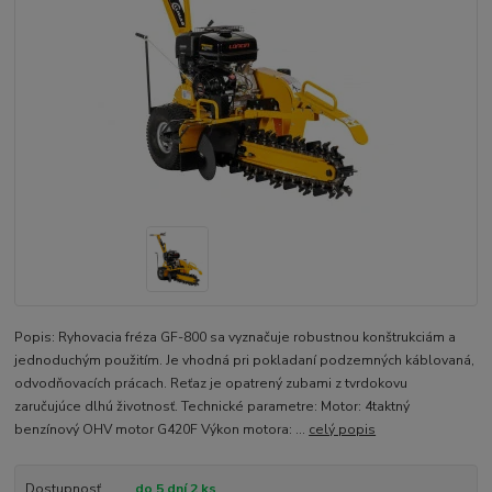
Popis: Ryhovacia fréza GF-800 sa vyznačuje robustnou konštrukciám a
jednoduchým použitím. Je vhodná pri pokladaní podzemných káblovaná,
odvodňovacích prácach. Reťaz je opatrený zubami z tvrdokovu
zaručujúce dlhú životnosť. Technické parametre: Motor: 4taktný
benzínový OHV motor G420F Výkon motora: ...
celý popis
Dostupnosť
do 5 dní 2 ks