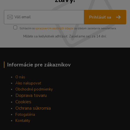
Prihlásiť sa
Súhlasím so
spracovaním osobných údajov
za účelom zasielania newslettera.
Môžete sa kedykoľvek odhlásiť. Zasielame raz za 14 dní.
Informácie pre zákazníkov
O nás
Ako nakupovať
Obchodné podmienky
Doprava tovaru
Cookies
Ochrana súkromia
Fotogaléria
Kontakty