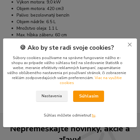
Výkon motora: 9,0 kW
Objem motora: 420 cm3
Palivo: bezolovnatý benzín
Objem nádrže: 6.5 L
Množstvo oleja: 1.1 L
Max. hĺbka záberu: 60 cm
Šírka záberu: 100 mm
🍪 Ako by ste radi svoje cookies?
Hmotnosť (brutto / netto): cca 180/195 kg
Rozmery stroja (DxŠxV): 2100x720x1100 mm
Súbory cookies používame na správne fungovanie nášho e-
shopu av prípade vášho súhlasu tiež na sledovanie štatistík o
webe, meranie efektivity reklamných kampaní, zapamätanie
vášho obľúbeného nastavenia pri používaní stránok, či zobrazenie
Tovar zaradený v kategóriách
reklám zodpovedajúcich vašim preferenciám.
Viac na využitie
cookies
Pôdne ryhovacie frézy
Súhlasím
Nastavenia
Súhlas môžete odmietnuť
tu
.
Nepremeškajte novinky, akcie a
zľavy!