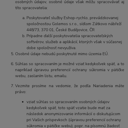
osobných údajov, osobné údaje však môžu spracovávať aj
títo spracovatelia:
Poskytovateľ služby Eshop-rychlo, prevádzkovanej
spoločnosťou Golemos s.r.o., sídlom Zátkovo nábřeží
448/73, 370 01, České Budějovice, ČR
Prípadne ďalší poskytovatelia spracovateľských
softvérov, služieb a aplikácií, ktorých však v súčasnej
dobe spoločnosť nevyužíva.
Osobné údaje nebudú poskytnuté mimo územia EÚ.
Súhlas so spracovaním je možné vziať kedykoľvek späť, a to
napríklad úpravou preferencií ochrany súkromia v pätičke
webu, zaslaním listu, emailu.
Vezmite prosíme na vedomie, že podľa Nariadenia máte
právo:
vziať súhlas so spracovaním osobných údajov
kedykoľvek späť, toto späť vzatie bude mať za
následok
anonymizovanie informácií o diskutujúcom
pri Vašich príspevkoch (úpravou preferencií ochrany
súkromia v pätičke webu), popr. na písomnú žiadosť