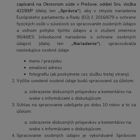
zapísaná na Okresnom súde v Prešove, oddiel Sro, vložka
42193/P
(ďalej len
„Správca“
), aby v zmysle nariadenia
Európskeho parlamentu a Rady (EÚ) č. 2016/679 o ochrane
fyzických osôb v súvislosti so spracovaním osobných údajov
a voľnom pohybe týchto údajov a o zrušení smernice
95/46/ES (všeobecné nariadenie o ochrane osobných
údajov) (ďalej len
„Nariadenie“
), spracovával/a
nasledujúce osobné údaje:
meno / prezývku
emailovú adresu
fotografiu (ak poskytnete cez službu tretej strany).
Vyššie uvedené osobné údaje budú spracované za účelom:
zobrazenie diskusných príspevkov a komentárov na
webe s informáciami o diskutujúcom.
Súhlas na spracovanie udeľujete po dobu
10 rokov
a to za
účelom:
zobrazenie diskusných príspevkov a komentárov na
webe s informáciami o diskutujúcom.
Spracovanie osobných údajov je vykonávané Správcom