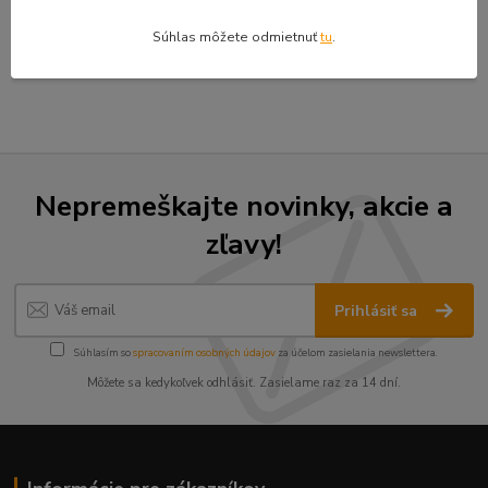
obrátiť na Správcu alebo na Úrad na ochranu
osobných údajov.
Súhlas môžete odmietnuť
tu
.
Nepremeškajte novinky, akcie a
zľavy!
Prihlásiť sa
Súhlasím so
spracovaním osobných údajov
za účelom zasielania newslettera.
Môžete sa kedykoľvek odhlásiť. Zasielame raz za 14 dní.