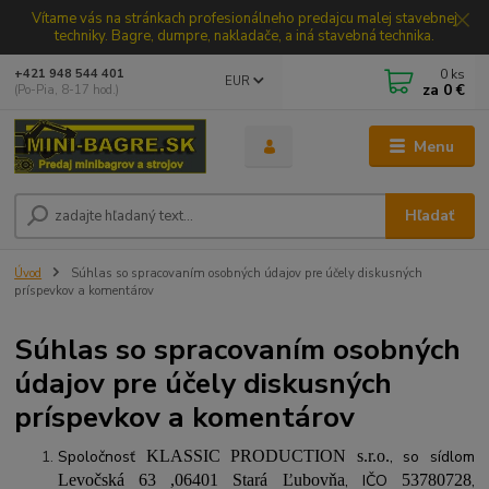
Vítame vás na stránkach profesionálneho predajcu malej stavebnej
techniky. Bagre, dumpre, nakladače, a iná stavebná technika.
0
ks
+421 948 544 401
EUR
za
0 €
(Po-Pia, 8-17 hod.)
Menu
Hľadať
Úvod
Súhlas so spracovaním osobných údajov pre účely diskusných
príspevkov a komentárov
Súhlas so spracovaním osobných
údajov pre účely diskusných
príspevkov a komentárov
Spoločnosť
KLASSIC PRODUCTION s.r.o.
, so sídlom
Levočská 63 ,06401 Stará Ľubovňa
, IČO
53780728
,