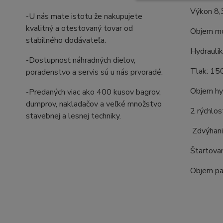
Výkon 8,
-U nás mate istotu že nakupujete
kvalitný a otestovaný tovar od
Objem m
stabilného dodávateľa.
Hydrauli
-Dostupnosť náhradných dielov,
Tlak: 15
poradenstvo a servis sú u nás prvoradé.
Objem hyd
-Predaných viac ako 400 kusov bagrov,
dumprov, nakladačov a veľké množstvo
2 rýchlos
stavebnej a lesnej techniky.
Zdvýhanie
Štartovan
Objem pal