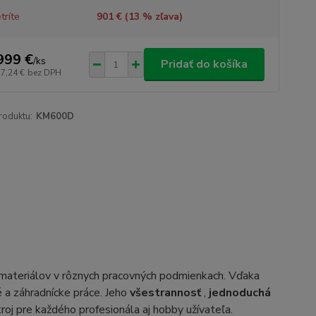
tríte
901 € (
13
% zľava)
999 €
/
ks
Pridať do košíka
77,24 €
bez DPH
roduktu:
KM600D
u materiálov v rôznych pracovných podmienkach. Vďaka
 a záhradnícke práce. Jeho
všestrannosť
,
jednoduchá
roj pre každého profesionála aj hobby užívateľa.