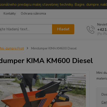
ionálneho predajcu malej stavebnej techniky. Bagre, dumpre, nakl
Kontakty
Ochrana súkromia
Neviet
Hľadať
+421
(Po-Pi
ini-dumpre Profi
Minidumper KIMA KM600 Diesel
dumper KIMA KM600 Diesel
Mini d
materi
Dos
Cen