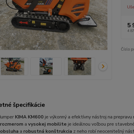
Uše
5 
4 8
Číslo p
tné špecifikácie
 dumper
KIMA KM600
je výkonný a efektívny nástroj na preprav
 rozmerom
a
vysokej mobilite
je ideálnou voľbou pre stavebné
obsluha
a
robustná konštrukcia
z neho robí neoceniteľný nást