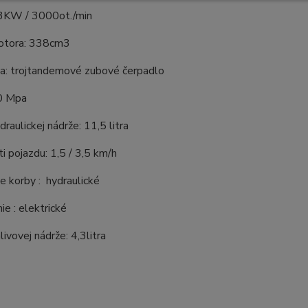
3KW / 3000ot./min
otora: 338cm3
ka: trojtandemové zubové čerpadlo
0 Mpa
raulickej nádrže: 11,5 litra
ti pojazdu: 1,5 / 3,5 km/h
 korby : hydraulické
ie : elektrické
ivovej nádrže: 4,3litra