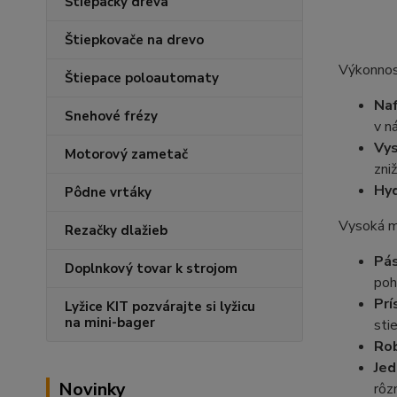
Štiepačky dreva
Štiepkovače na drevo
Výkonnosť
Štiepace poloautomaty
Na
Snehové frézy
v n
Vys
Motorový zametač
zni
Hyd
Pôdne vrtáky
Vysoká m
Rezačky dlažieb
Pás
Doplnkový tovar k strojom
poh
Prí
Lyžice KIT pozvárajte si lyžicu
na mini-bager
sti
Rob
Jed
Novinky
rôz