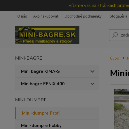
Vítame vás na stránkach profes
O nás
Ako nakupovať
Obchodné podmienky
Fotogaléria
MINI-BAGRE
Úvod
M
Mini
Mini bagre KIMA-S
Minibagre FENIX 400
MINI-DUMPRE
Mini-dumpre Profi
Mini-dumpre hobby