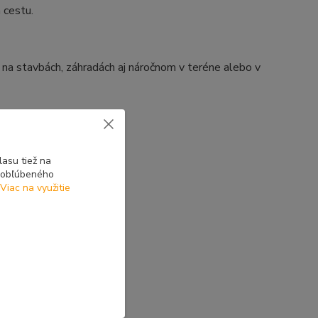
a cestu.
 na stavbách, záhradách aj náročnom v teréne alebo v
asu tiež na
o obľúbeného
Viac na využitie