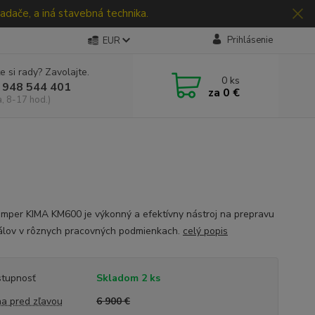
adače, a iná stavebná technika.
Prihlásenie
EUR
e si rady? Zavolajte.
0
ks
 948 544 401
za
0 €
a, 8-17 hod.)
umper KIMA KM600 je výkonný a efektívny nástroj na prepravu
álov v rôznych pracovných podmienkach.
celý popis
tupnosť
Skladom 2 ks
a pred zľavou
6 900 €