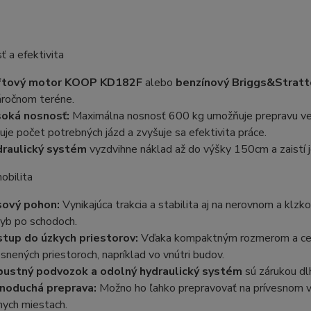
 a efektivita
ftový motor KOOP KD182F
alebo
benzínový Briggs&Strat
áročnom teréne.
oká nosnosť:
Maximálna nosnosť 600 kg umožňuje prepravu veľ
žuje počet potrebných jázd a zvyšuje sa efektivita práce.
raulický systém
vyzdvihne náklad až do výšky 150cm a zaistí j
obilita
ový pohon:
Vynikajúca trakcia a stabilita aj na nerovnom a klz
yb po schodoch.
stup do úzkych priestorov:
Vďaka kompaktným rozmerom a ce
esnených priestoroch, napríklad vo vnútri budov.
ustný podvozok a odolný hydraulický systém
sú zárukou dlh
noduchá preprava:
Možno ho ľahko prepravovať na prívesnom vo
nych miestach.