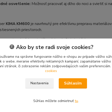
dné osvetlenie:
Možnosť pracovať aj dlho do noci a svietiť si n
per
KIMA KM600
je navrhnutý pre efektívnu prepravu materiálov
stiesnených priestoroch.
prava stavebných materiálov (piesok, štrk, betón)
oz sutiny a odpadu zo stavebných plôch
🍪 Ako by ste radi svoje cookies?
prava zeminy a kompostu v záhradách a parkoch
oužívame na správne fungovanie nášho e-shopu av prípade vášho súhl
žba a úpravy zelených plôch
tík o webe, meranie efektivity reklamných kampaní, zapamätanie vášh
aní stránok, či zobrazenie reklám zodpovedajúcich vašim preferenciám.
cookies
KIMA KM600 Diesel
Súhlasím
Nastavenia
90 Kg
by: 290 litrov
Súhlas môžete odmietnuť
tu
.
ra: Vzhnetový jednoválec KOOM KD182F