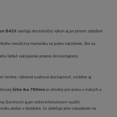
ton B420
zaisťujú dostatočný výkon aj pri plnom zaťažení
kého množstva materiálu na jedno naloženie, čím sa
eho ľahké vyklopenie priamo do kontajnera.
kom teréne, výborná svahová dostupnosť, zvládne aj
lkovej
šírke iba 780mm
je vhodný pre prácu v malých a
ej životnosti aj pri veľmi intenzívnom využití.
zíku alebo v dodávke, čo uľahčuje jeho nasadenie na