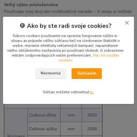
Veľký výber príslušenstva
Používajte svoj stroj ako multifunkčné náradie – K stroju si môžete
vybrať zo širokej škály príslušenstva.
🍪 Ako by ste radi svoje cookies?
Parametre produktu
Súbory cookies používame na správne fungovanie nášho e-
shopu av prípade vášho súhlasu tiež na sledovanie štatistík o
webe, meranie efektivity reklamných kampaní, zapamätanie
vášho obľúbeného nastavenia pri používaní stránok, či zobrazenie
reklám zodpovedajúcich vašim preferenciám.
Viac na využitie
Typ kabíny
Baldachýn
cookies
Súhlasím
Nastavenia
Kapacita vedra
m3
0,03
Šírka lyžice, štd.
mm
400
Súhlas môžete odmietnuť
tu
.
Prevádzková hmotnosť
kg
1217
Celková dĺžka
mm
3050
Celková výška
mm
2588
Rozmery