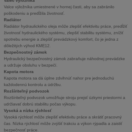
Valec výložníka
Valce výložníka umiestnené v hornej časti, aby sa zabránilo
poškodeniu a predĺžila životnosť.
Radiátor
Radiátor hydraulického oleja môže zlepšiť efektivitu práce, predĺžiť
životnosť hydraulického systému, zlepšiť stabilitu systému, znížiť
spotrebu energie a zlepšiť prevádzkový komfort, čo je jedna z
dôležitých výhod KME12.
Bezpečnostný zámok
Hydraulický bezpečnostný zámok zabraňuje náhodnej prevádzke
a udržuje obsluhu v bezpečí.
Kapota motora
Kapota motora sa dá úplne zdvihnúť nahor pre jednoduchú
každodennú kontrolu a údržbu.
Rozšíriteľný podvozok
Rozšíriteľný podvozok
umožňuje stroju prejsť úzkymi priestormi a
udržiavať dobrú stabilitu počas výkopu.
Vysoká a nízka rýchlosť
Vysoká rýchlosť môže zlepšiť efektivitu práce a skrátiť pracovný
čas. Nízka rýchlosť môže zvýšiť trakciu a výkon rýpadla a zaistiť
bezpečnosť práce.