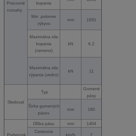
kopania
Pracovné
rozsahy
Min .polomer
mm
1591
výkyvu
Maximálna sila
kopania
kN
6.2
(rameno)
Maximálna sila
kN
11
rýpania (vedro)
Gumené
Typ
pásy
Sledovať
Šírka gumených
mm
180
pásov
Dĺžka pásu
mm
1404
Cestovná
Podvozok
km/h
2