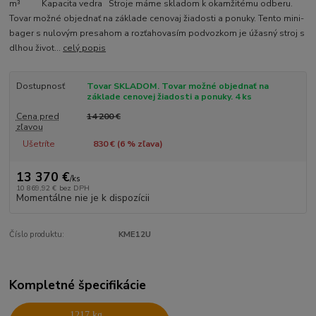
m³ Kapacita vedra Stroje máme skladom k okamžitému odberu.
Tovar možné objednať na základe cenovaj žiadosti a ponuky. Tento mini-
bager s nulovým presahom a rozťahovasím podvozkom je úžasný stroj s
dlhou život...
celý popis
Dostupnosť
Tovar SKLADOM. Tovar možné objednať na
základe cenovej žiadosti a ponuky. 4 ks
Cena pred
14 200 €
zľavou
Ušetríte
830 € (
6
% zľava)
13 370 €
/
ks
10 869,92 €
bez DPH
Momentálne nie je k dispozícii
Číslo produktu:
KME12U
Kompletné špecifikácie
1217 kg