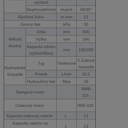
rýchlosť
Stupňovateľnosť
stupeň
58/30°
Rýchlosť švihu
ot./min
13
Zemný tlak
kPa
30
šírka
mm
840
Veľkosť
Výška
mm
240
dozéra
Kapacita zdvihu
mm
150/200
(výška/hĺbka)
2 Zubové
Typ
Tandemové
čerpadlá
Hydraulické
Prietok
L/min
19.2
čerpadlá
Hydraulický tlak
Mpa
18
RMR-
Swingový motor
315
Cestovný motor
R6K-310
Kapacita palivovej nádrže
L
13
Kapacita nádrže na
L
13