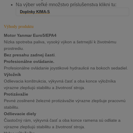
Na výber veľké množstvo príslušenstva klikni tu:
Doplnky KIMA-S
Výhody produktu
Motor Yanmar Euro5/EPA4
Nízka spotreba paliva, vysoký výkon a šetrnejší k životnému
prostrediu.
Bez presahu zadnej časti
.
Profesionálne ovládanie.
Profesionálne ovládanie joystikové hydraulicé na bokoch sedadiel.
Výložník
Odlievacia konštrukcia, výkyvná časť a oba konce výložníka
výrazne zlepšujú stabilitu a životnosť stroja.
Protizávažie
Pevné zosilnené železné protizávažie výrazne zlepšuje pracovnú
stabilitu.
Odlievacie diely
Čiastočný rám, výkyvná časť a oba konce ramena sú odliate a
výrazne zlepšujú stabilitu a životnosť stroja.