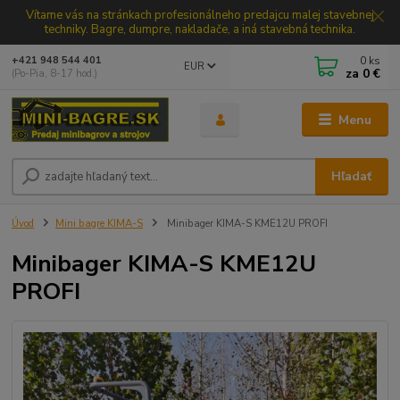
Vítame vás na stránkach profesionálneho predajcu malej stavebnej
techniky. Bagre, dumpre, nakladače, a iná stavebná technika.
0
ks
+421 948 544 401
EUR
za
0 €
(Po-Pia, 8-17 hod.)
Menu
Hľadať
Úvod
Mini bagre KIMA-S
Minibager KIMA-S KME12U PROFI
Minibager KIMA-S KME12U
PROFI