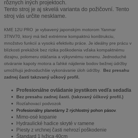
rôznych iných projektoch.
Tento stroj je aj skvelá varianta do požičovní. Tento
stroj vás určite nesklame.
KME 12U PRO je vybavený japonským motorom Yanmar
3TNV70, ktorý má tiež extrémne kompaktnú konštrukciu,
množstvo funkcií a vysokú efektivitu práce. Je ideálny pre prácu v
blízkosti prekážok bez rizika poškodenia vďaka kompaktnému
dizajnu, polomeru otáčania a výkyvnému ramenu. Jednoduché
otváranie kapoty motora a ľahké nájdenie bodov bežnej údržby
umožňujú jednoduchšie vykonávanie úloh údržby.
Bez presahu
zadnej časti takzvaný učkový profil.
Profesionálne ovládanie joystikom vedľa sedadla
Bez presahu zadnej časti. (takzvaný účkový profil.)
Rozťahovací podvozok
Profesionálny planetárny
2 rýchlostný
pohon pásov
.
Mimo-osé kopanie
Hydraulické hadice skryté v ramene
Piesty z vrchnej časti nehrozí poškodenie
Štandard 1 lyžica 40cm