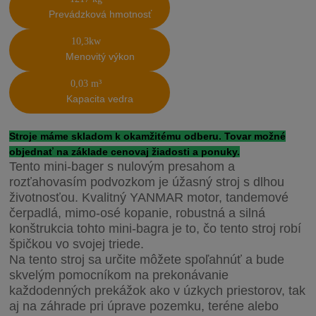
Prevádzková hmotnosť
10,3kw
Menovitý výkon
0,03 m³
Kapacita vedra
Stroje máme skladom k okamžitému odberu. Tovar možné
objednať na základe cenovaj žiadosti a ponuky.
Tento mini-bager s nulovým presahom a
rozťahovasím podvozkom je úžasný stroj s dlhou
životnosťou. Kvalitný YANMAR motor, tandemové
čerpadlá, mimo-osé kopanie, robustná a silná
konštrukcia tohto mini-bagra je to, čo tento stroj robí
špičkou vo svojej triede.
Na tento stroj sa určite môžete spoľahnúť a bude
skvelým pomocníkom na prekonávanie
každodenných prekážok ako v úzkych priestorov, tak
aj na záhrade pri úprave pozemku, teréne alebo