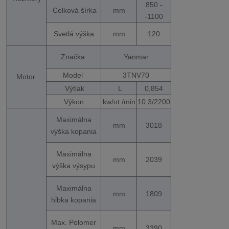
850 -
Celková šírka
mm
-1100
Svetlá výška
mm
120
Značka
Yanmar
Model
3TNV70
Motor
Výtlak
L
0,854
Výkon
kw/ot./min
10,3/2200
Maximálna
mm
3018
výška kopania
Maximálna
mm
2039
výška výsypu
Maximálna
mm
1809
hĺbka kopania
Max. Polomer
mm
3390