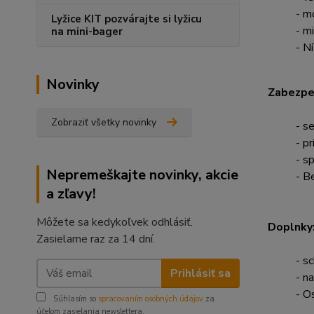
- m
Lyžice KIT pozvárajte si lyžicu
- m
na mini-bager
- N
Novinky
Zabezpe
Zobraziť všetky novinky
- s
- p
- s
Nepremeškajte novinky, akcie
- B
a zľavy!
Môžete sa kedykoľvek odhlásiť.
Doplnky
Zasielame raz za 14 dní.
- s
Prihlásiť sa
- n
- O
Súhlasím so
spracovaním osobných údajov
za
účelom zasielania newslettera.