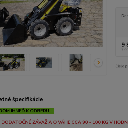
Dos
9 
7 9
Číslo p
tné špecifikácie
OM IHNEĎ K ODBERU
3 DODATOČNÉ ZÁVAŽIA O VÁHE CCA 90 - 100 KG V HODN