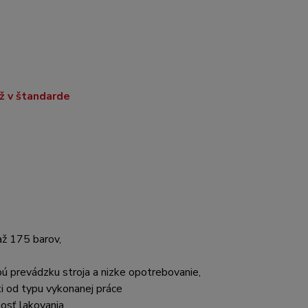
ž v štandarde
až 175 barov,
ú prevádzku stroja a nizke
opotrebovanie,
sti od typu vykonanej práce
nosť lakovania