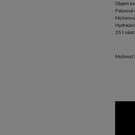
Objem kva
Palivová 
Motorový 
Hydraulic
35 l nádr
Možnosť l
.