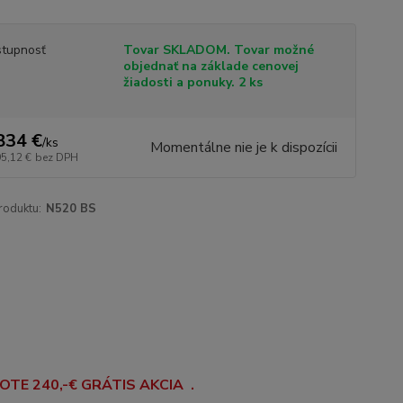
tupnosť
Tovar SKLADOM. Tovar možné
objednať na základe cenovej
žiadosti a ponuky. 2 ks
834 €
/
ks
Momentálne nie je k dispozícii
95,12 €
bez DPH
roduktu:
N520 BS
OTE 240,-€ GRÁTIS AKCIA .