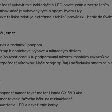
ožnosť vybaviť mini nakladače s LED osvetlením a zastrešením
ininakladač je vybavený rýchlo spojmi hydrauliky
ízke ťažisko zaisťuje extrémne stabilnú prevádzku, berúc do úvah
čujeme:
ervis a
technickú podporu
rístup k doplnkovej výbave a náhradným dielom
poľahlivosť produktu podporovaná názormi mnohých zákazníkov
ezpečnosť výrobkov: Naše stroje spĺňajú požiadavky smernice o 
:
chopnosť namontovať motor Honda GX 390 ako
amontovanie ťažného háku na mininakladač
svetlenie LED a osvetlenie korby