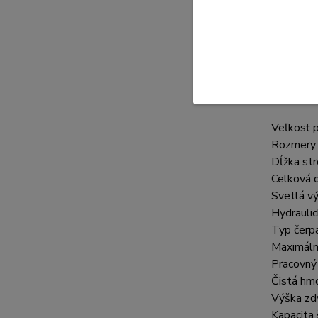
- r
- o
- c
- š
Základné
Veľkosť p
Rozmer
Dĺžka str
Celková 
Svetlá v
Hydrauli
Typ čerp
Maximáln
Pracovný 
Čistá
hmo
Výška zd
Kapacita 