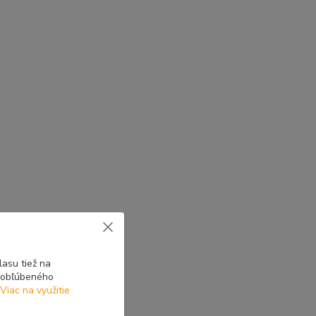
asu tiež na
o obľúbeného
Viac na využitie