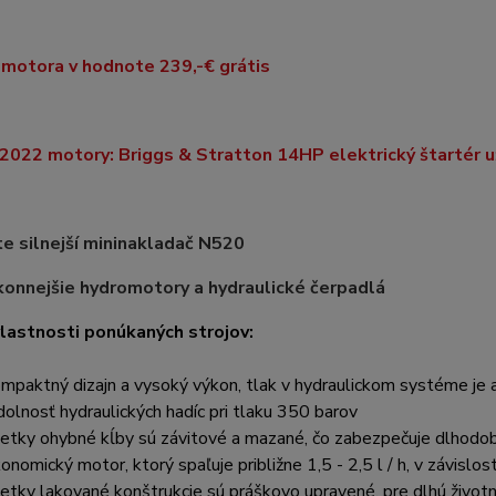
motora v hodnote 239,-€ grátis
2022 motory: Briggs & Stratton 14HP elektrický štartér u
e silnejší mininakladač N520
onnejšie hydromotory a hydraulické čerpadlá
lastnosti ponúkaných strojov:
ompaktný dizajn a vysoký výkon, tlak v hydraulickom systéme je 
dolnosť hydraulických hadíc pri tlaku 350 barov
šetky ohybné kĺby sú závitové a mazané, čo zabezpečuje dlhodob
konomický motor, ktorý spaľuje približne 1,5 - 2,5 l / h, v závislo
šetky lakované konštrukcie sú práškovo upravené, pre dlhú život