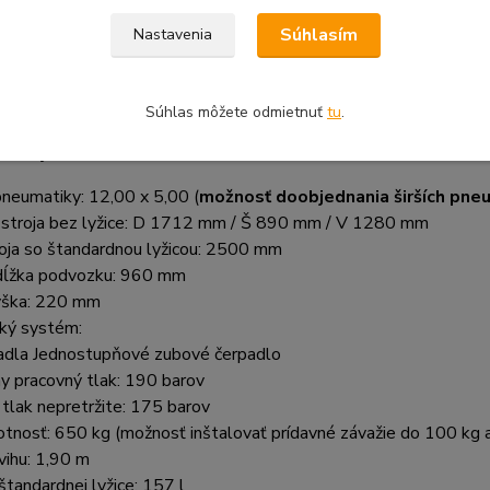
učný plyn
Súhlasím
Nastavenia
vládanie rýchlosti, ktoré sa nachádza na sedadle vodiča
hrómované čapy
tandardná lyžička
Súhlas môžete odmietnuť
tu
.
 údaje:
neumatiky: 12,00 x 5,00 (
možnosť doobjednania širších pneu
y
stroja bez lyžice: D
1712 mm / Š 890 mm / V 1280 mm
oja so štandardn
ou lyžicou:
2500 mm
dĺžka podvozku: 960 mm
ýška: 220 mm
cký systém:
adla Jednostupňové zubové čerpadlo
y pracovný tlak: 190 barov
tlak nepretržite: 175 barov
tnosť: 650 kg
(možnosť inštalovať prídavné závažie do 100 kg 
vihu: 1,90 m
štandardnej lyžice: 157 l