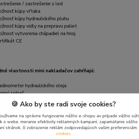
šenie / zastrešenie s led
ožnosť kúpy vŕtaka
ožnosť
kúpy
hydraulického pluhu
ožnosť
kúpy
vidly na prepravu paliet
ožnosť vytvorenia chápadiel na hnoj
rtifikát CE
né vlastnosti mini nakladačov zahŕňajú:
ladinometer hydraulického oleja
emný spínač
otor hodina
🍪 Ako by ste radi svoje cookies?
vukový signál (klaxón)
ýchloupínače
oužívame na správne fungovanie nášho e-shopu av prípade vášho súhl
tík o webe, meranie efektivity reklamných kampaní, zapamätanie vášh
anometer (umožňuje kontrolu hydraulického tlaku)
aní stránok, či zobrazenie reklám zodpovedajúcich vašim preferenciám.
lter hydraulickej kvapaliny
cookies
astaviteľné sedadlo