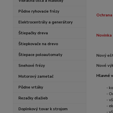
Vibračná lišta a hladičky
Pôdne ryhovacie frézy
Ochrana 
Elektrocentrály a generátory
Štiepačky dreva
Novinka 
Štiepkovače na drevo
Štiepace poloautomaty
Nový ešt
Nové výk
Snehové frézy
Hlavné v
Motorový zametač
Pôdne vrtáky
- k
- O
Rezačky dlažieb
- v
- e
Doplnkový tovar k strojom
- v