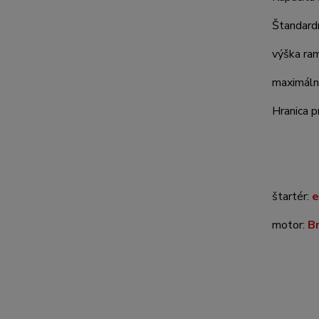
Štandardn
výška ra
maximáln
Hranica 
štartér:
e
motor:
B