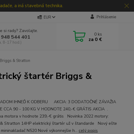
adače, a iná stavebná technika.
Prihlásenie
EUR
e si rady? Zavolajte.
0
ks
 948 544 401
za
0 €
a, 8-17 hod.)
Briggs & Stratton
ický štartér Briggs &
DOM IHNEĎ K ODBERU AKCIA: 3 DODATOČNÉ ZÁVAŽIA
E CCA 90 - 100 KG V HODNOTE 240,-€ GRÁTIS AKCIA .
a motora v hodnote 239,-€ grátis Novinka 2022 motory:
 & Stratton 14HP elektrický štartér už v štandarde Nový ešte
ší mininakladač N520 Nové výkonnejšie h...
celý popis