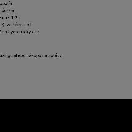
palín:
nádrž 6 l
olej 1,2 l
ký systém 4,5 l
ž na hydraulický olej
ízingu alebo nákupu na spláty.