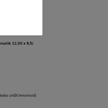
matik 12,00 x 8,5
)
alebo znížiť hmotnosť)