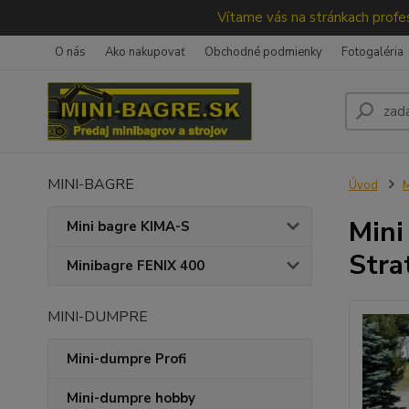
Vítame vás na stránkach profes
O nás
Ako nakupovať
Obchodné podmienky
Fotogaléria
MINI-BAGRE
Úvod
M
Mini
Mini bagre KIMA-S
Stra
Minibagre FENIX 400
MINI-DUMPRE
Mini-dumpre Profi
Mini-dumpre hobby