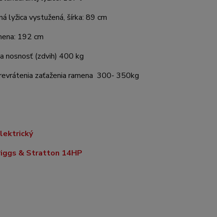
á lyžica vystužená, šírka: 89 cm
mena: 192 cm
a nosnosť (zdvih) 400 kg
prevrátenia zaťaženia ramena 300- 350kg
lektrický
riggs & Stratton 14HP