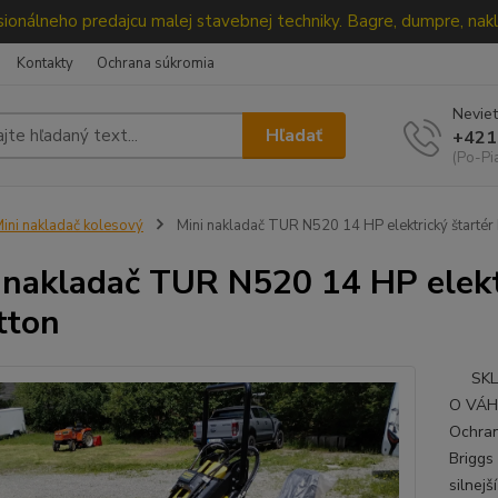
ionálneho predajcu malej stavebnej techniky. Bagre, dumpre, nakl
Kontakty
Ochrana súkromia
Neviet
Hľadať
+421
(Po-Pi
ini nakladač kolesový
Mini nakladač TUR N520 14 HP elektrický štartér 
 nakladač TUR N520 14 HP elektr
tton
SKLA
O VÁH
Ochran
Briggs
silnej