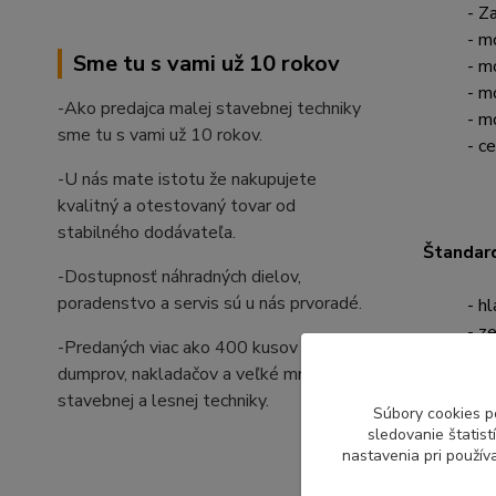
- Zastre
- m
Sme tu s vami už 10 rokov
- m
- m
-Ako predajca malej stavebnej techniky
- m
sme tu s vami už 10 rokov.
- ce
-U nás mate istotu že nakupujete
kvalitný a otestovaný tovar od
stabilného dodávateľa.
Štandard
-Dostupnosť náhradných dielov,
poradenstvo a servis sú u nás prvoradé.
- h
- z
-Predaných viac ako 400 kusov bagrov,
- m
dumprov, nakladačov a veľké množstvo
- z
stavebnej a lesnej techniky.
- r
Súbory cookies p
sledovanie štatis
- m
nastavenia pri použív
- fi
- n