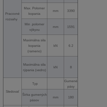
Max. Polomer
mm
3390
kopania
Pracovné
rozsahy
Min .polomer
mm
1591
výkyvu
Maximálna sila
kopania
kN
6.2
(rameno)
Maximálna sila
kN
8
rýpania (vedro)
Gumené
Typ
pásy
Sledovať
Šírka gumených
mm
180
pásov