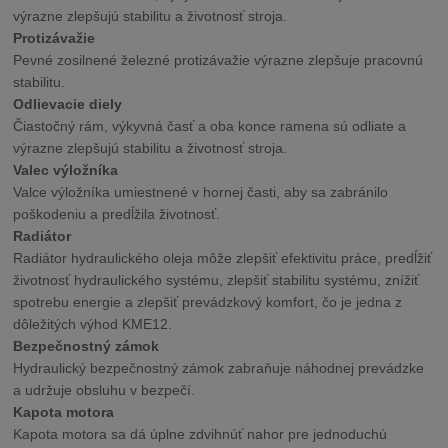
výrazne zlepšujú stabilitu a životnosť stroja.
Protizávažie
Pevné zosilnené železné protizávažie výrazne zlepšuje pracovnú
stabilitu.
Odlievacie diely
Čiastočný rám, výkyvná časť a oba konce ramena sú odliate a
výrazne zlepšujú stabilitu a životnosť stroja.
Valec výložníka
Valce výložníka umiestnené v hornej časti, aby sa zabránilo
poškodeniu a predĺžila životnosť.
Radiátor
Radiátor hydraulického oleja môže zlepšiť efektivitu práce, predĺžiť
životnosť hydraulického systému, zlepšiť stabilitu systému, znížiť
spotrebu energie a zlepšiť prevádzkový komfort, čo je jedna z
dôležitých výhod KME12.
Bezpečnostný zámok
Hydraulický bezpečnostný zámok zabraňuje náhodnej prevádzke
a udržuje obsluhu v bezpečí.
Kapota motora
Kapota motora sa dá úplne zdvihnúť nahor pre jednoduchú