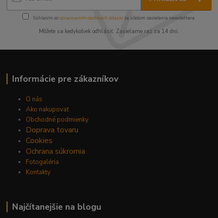
Súhlasím so
spracovaním osobných údajov
za účelom zasielania newslettera.
Môžete sa kedykoľvek odhlásiť. Zasielame raz za 14 dní.
Informácie pre zákazníkov
O nás
Ako nakupovať
Obchodné podmienky
Doprava tovaru
Cookies
Ochrana súkromia
Fotogaléria
Kontakty
Najčítanejšie na blogu