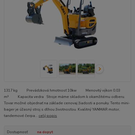
1317 kg Prevádzková hmotnosť 10kw Menovitý výkon 0,03
m³ Kapacita vedra Stroje máme skladom k okamžitému odberu.
Tovar možné objednať na základe cenovaj žiadosti a ponuky. Tento mini-
bager je úžasný stroj s dlhou životnosťou. Kvalitný YANMAR motor,
tandemové čerpa...
celý popis
Dostupnosť
na dopyt