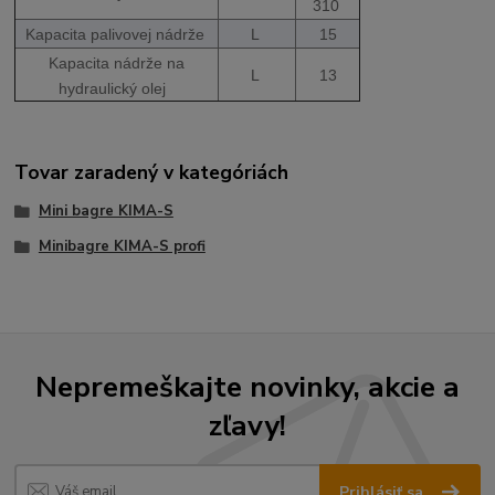
310
Kapacita palivovej nádrže
L
15
Kapacita nádrže na
L
13
hydraulický olej
Tovar zaradený v kategóriách
Mini bagre KIMA-S
Minibagre KIMA-S profi
Nepremeškajte novinky, akcie a
zľavy!
Prihlásiť sa