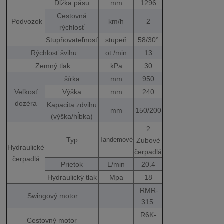
Dĺžka pásu
mm
1296
Cestovná
Podvozok
km/h
2
rýchlosť
Stupňovateľnosť
stupeň
58/30°
Rýchlosť švihu
ot./min
13
Zemný tlak
kPa
30
šírka
mm
950
Veľkosť
Výška
mm
240
dozéra
Kapacita zdvihu
mm
150/200
(výška/hĺbka)
2
Typ
Zubové
Tandemové
Hydraulické
čerpadlá
čerpadlá
Prietok
L/min
20.4
Hydraulický tlak
Mpa
18
RMR-
Swingový motor
315
R6K-
Cestovný motor