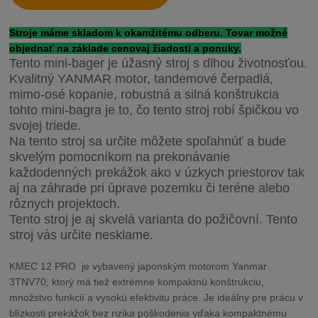
Stroje máme skladom k okamžitému odberu. Tovar možné
objednať na základe cenovaj žiadosti a ponuky.
Tento mini-bager je úžasný stroj s dlhou životnosťou.
Kvalitný YANMAR motor, tandemové čerpadlá,
mimo-osé kopanie, robustná a silná konštrukcia
tohto mini-bagra je to, čo tento stroj robí špičkou vo
svojej triede.
Na tento stroj sa určite môžete spoľahnúť a bude
skvelým pomocníkom na prekonávanie
každodenných prekážok ako v úzkych priestorov tak
aj na záhrade pri úprave pozemku či teréne alebo
rôznych projektoch.
Tento stroj je aj skvelá varianta do požičovní. Tento
stroj vás určite nesklame.
KMEC 12 PRO je vybavený japonským motorom Yanmar
3TNV70, ktorý má tiež extrémne kompaktnú konštrukciu,
množstvo funkcií a vysokú efektivitu práce. Je ideálny pre prácu v
blízkosti prekážok bez rizika poškodenia vďaka kompaktnému