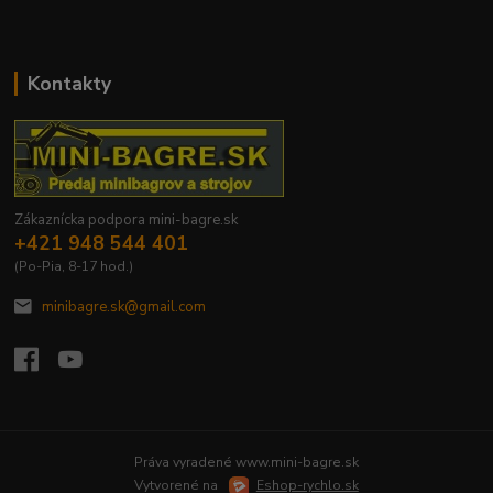
Kontakty
Zákaznícka podpora mini-bagre.sk
+421 948 544 401
(Po-Pia, 8-17 hod.)
minibagre.sk@gmail.com
Práva vyradené www.mini-bagre.sk
Vytvorené na
Eshop-rychlo.sk