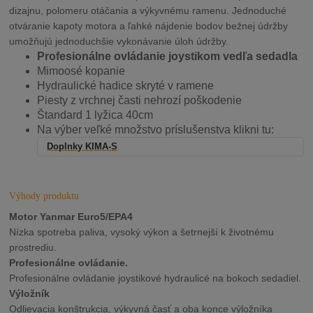
dizajnu, polomeru otáčania a výkyvnému ramenu. Jednoduché
otváranie kapoty motora a ľahké nájdenie bodov bežnej údržby
umožňujú jednoduchšie vykonávanie úloh údržby.
Profesionálne ovládanie joystikom vedľa sedadla
Mimoosé kopanie
Hydraulické hadice skryté v ramene
Piesty z vrchnej časti nehrozí poškodenie
Štandard 1 lyžica 40cm
Na výber veľké množstvo príslušenstva klikni tu:
Doplnky KIMA-S
Výhody produktu
Motor Yanmar Euro5/EPA4
Nízka spotreba paliva, vysoký výkon a šetrnejší k životnému
prostrediu.
Profesionálne ovládanie.
Profesionálne ovládanie joystikové hydraulicé na bokoch sedadiel.
Výložník
Odlievacia konštrukcia, výkyvná časť a oba konce výložníka