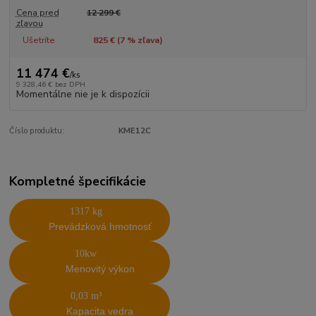
Cena pred
12 299 €
zľavou
Ušetríte
825 € (
7
% zľava)
11 474 €
/
ks
9 328,46 €
bez DPH
Momentálne nie je k dispozícii
Číslo produktu:
KME12C
Kompletné špecifikácie
1317 kg
Prevádzková hmotnosť
10kw
Menovitý výkon
0,03 m³
Kapacita vedra