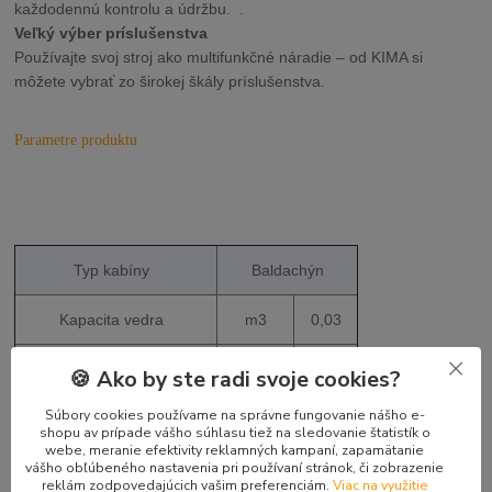
každodennú kontrolu a údržbu.
.
Veľký výber príslušenstva
Používajte svoj stroj ako multifunkčné náradie – od KIMA si
môžete vybrať zo širokej škály príslušenstva.
Parametre produktu
Typ kabíny
Baldachýn
Kapacita vedra
m3
0,03
Šírka lyžice, štd.
mm
400
🍪 Ako by ste radi svoje cookies?
Súbory cookies používame na správne fungovanie nášho e-
Prevádzková hmotnosť
kg
1317
shopu av prípade vášho súhlasu tiež na sledovanie štatistík o
webe, meranie efektivity reklamných kampaní, zapamätanie
Celková dĺžka
mm
3050
vášho obľúbeného nastavenia pri používaní stránok, či zobrazenie
reklám zodpovedajúcich vašim preferenciám.
Viac na využitie