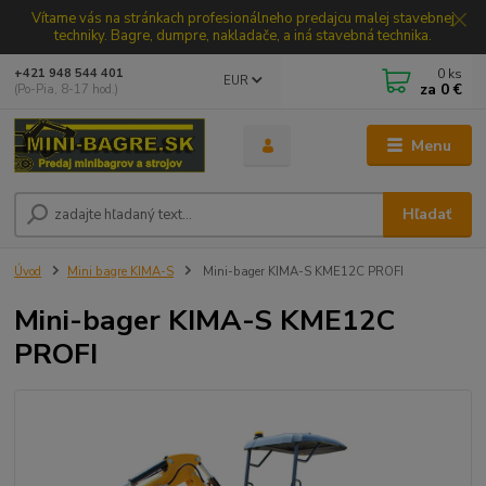
Vítame vás na stránkach profesionálneho predajcu malej stavebnej
techniky. Bagre, dumpre, nakladače, a iná stavebná technika.
0
ks
+421 948 544 401
EUR
za
0 €
(Po-Pia, 8-17 hod.)
Menu
Hľadať
Úvod
Mini bagre KIMA-S
Mini-bager KIMA-S KME12C PROFI
Mini-bager KIMA-S KME12C
PROFI