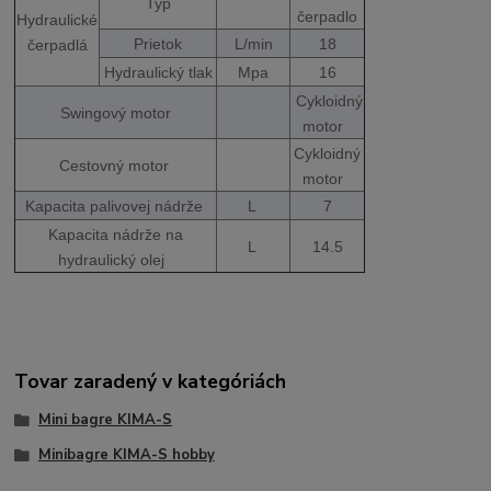
Typ
čerpadlo
Hydraulické
Prietok
L/min
18
čerpadlá
Hydraulický tlak
Mpa
16
Cykloidný
Swingový motor
motor
Cykloidný
Cestovný motor
motor
Kapacita palivovej nádrže
L
7
Kapacita nádrže na
L
14.5
hydraulický olej
Tovar zaradený v kategóriách
Mini bagre KIMA-S
Minibagre KIMA-S hobby