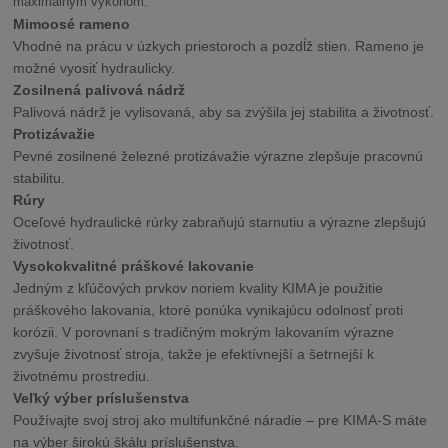
maximálnym výkonom.
Mimoosé rameno
Vhodné na prácu v úzkych priestoroch a pozdĺž stien. Rameno je
možné vyosiť hydraulicky.
Zosilnená palivová nádrž
Palivová nádrž je vylisovaná, aby sa zvýšila jej stabilita a životnosť.
Protizávažie
Pevné zosilnené železné protizávažie výrazne zlepšuje pracovnú
stabilitu.
Rúry
Oceľové hydraulické rúrky zabraňujú starnutiu a výrazne zlepšujú
životnosť.
Vysokokvalitné práškové lakovanie
Jedným z kľúčových prvkov noriem kvality KIMA je použitie
práškového lakovania, ktoré ponúka vynikajúcu odolnosť proti
korózii. V porovnaní s tradičným mokrým lakovaním výrazne
zvyšuje životnosť stroja, takže je efektívnejší a šetrnejší k
životnému prostrediu.
Veľký výber príslušenstva
Používajte svoj stroj ako multifunkčné náradie – pre KIMA-S máte
na výber širokú škálu príslušenstva.