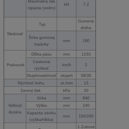
Maximálna sila
kN
7.2
rýpania (vedro)
Gumená
Typ
dráha
Sledovať
Šírka gumovej
mm
180
topánky
Dĺžka pásu
mm
1233
Cestovná
Podvozok
km/h
2
rýchlosť
Stupňovateľnosť
stupeň
58/30
Rýchlosť švihu
ot./min
13
Zemný tlak
kPa
20
šírka
mm
840
Veľkosť
Výška
mm
240
dozéra
Kapacita zdvihu
mm
150/200
(výška/hĺbka)
1 Zubové