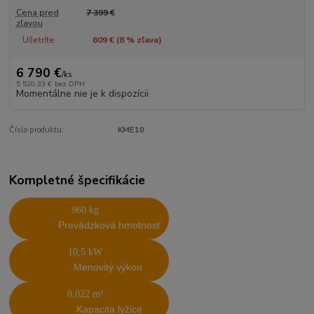
Cena pred
7 399 €
zľavou
Ušetríte
609 € (
8
% zľava)
6 790 €
/
ks
5 520,33 €
bez DPH
Momentálne nie je k dispozícii
Číslo produktu:
KME10
Kompletné špecifikácie
960 kg
Prevádzková hmotnosť
10,5 kW
Menovitý výkon
0,022 m³
Kapacita lyžice