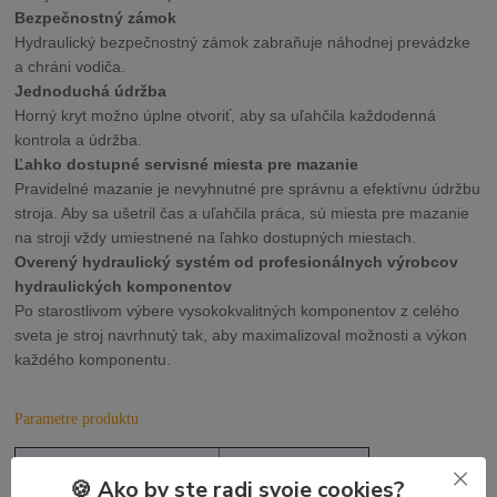
Bezpečnostný zámok
Hydraulický bezpečnostný zámok zabraňuje náhodnej prevádzke
a chráni vodiča.
Jednoduchá údržba
Horný kryt možno úplne otvoriť, aby sa uľahčila každodenná
kontrola a údržba.
Ľahko dostupné servisné miesta pre mazanie
Pravidelné mazanie je nevyhnutné pre správnu a efektívnu údržbu
stroja. Aby sa ušetril čas a uľahčila práca, sú miesta pre mazanie
na stroji vždy umiestnené na ľahko dostupných miestach.
Overený hydraulický systém od profesionálnych výrobcov
hydraulických komponentov
Po starostlivom výbere vysokokvalitných komponentov z celého
sveta je stroj navrhnutý tak, aby maximalizoval možnosti a výkon
každého komponentu.
Parametre produktu
Typ kabíny
Baldachýn
🍪 Ako by ste radi svoje cookies?