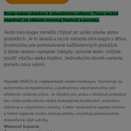
Stroje máme skladom k okamžitému odberu. Tovar možné
objednať na základe cenovaj žiadosti a ponuky.
Tento mini-bager nemôže chýbať pri vašej stavbe alebo
projektoch. Je to skvelá a lacná varianta mini-bagra s dlhou
životnosťou pre prekonávanie každodenných prekážok.
S týmto strojom vykopete základy, upravíte terén, môžete
použiť vŕtačku alebo kladivo. Jednoducho skvelá varianta
pomeru cena výkon.
Rýpadlo KME10 je najklasickejší model minibagra. Vyznačuje sa
extrémnou kompaktnosťou a jedinečnou všestrannosťou pre
efektívne riadenie práce. Je ideálny pre prácu v blízkosti prekážok
bez rizika poškodenia vďaka kompaktnej konštrukcii, polomeru
otáčania a výkyvnému ramenu. Ľahko otvárateľná kapota motora
a ľahké nájdenie bodov bežnej údržby umožňujú jednoduchšie
dokončenie úloh údržby.
Mimoosé kopanie