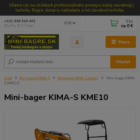
Vítame vás na stránkach profesionálneho predajcu malej stavebnej
techniky. Bagre, dumpre, nakladače, a iná stavebná technika.
0
ks
+421 948 544 401
EUR
za
0 €
(Po-Pia, 8-17 hod.)
Menu
Hľadať
Úvod
Mini bagre KIMA-S
Minibagre KIMA-S hobby
Mini-bager KIMA-
S KME10
Mini-bager KIMA-S KME10