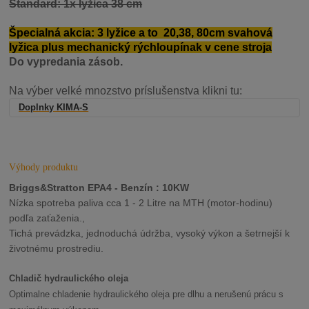
Štandard: 1x lyžica 38 cm
Špecialná akcia: 3 lyžice a to 20,38, 80cm svahová
lyžica plus mechanický rýchloupínak v cene stroja
Do vypredania zásob.
Na výber velké mnozstvo príslušenstva klikni tu:
Doplnky KIMA-S
Výhody produktu
Briggs&Stratton EPA4 - Benzín : 10KW
Nízka spotreba paliva
cca 1 - 2 Litre na MTH (motor-hodinu)
podľa zaťaženia.
,
Tichá prevádzka, jednoduchá údržba,
vysoký výkon a šetrnejší k
životnému prostrediu.
Chladič hydraulického oleja
Optimalne chladenie hydraulického oleja pre dlhu a nerušenú prácu s