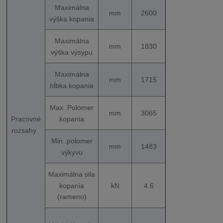
Maximálna
mm
2600
výška kopania
Maximálna
mm
1830
výška výsypu
Maximálna
mm
1715
hĺbka kopania
Max. Polomer
mm
3065
kopania
Pracovné
rozsahy
Min .polomer
mm
1483
výkyvu
Maximálna sila
kopania
kN
4.6
(rameno)