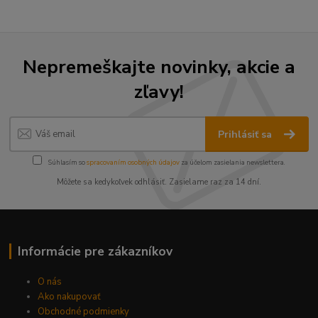
Nepremeškajte novinky, akcie a
zľavy!
Prihlásiť sa
Súhlasím so
spracovaním osobných údajov
za účelom zasielania newslettera.
Môžete sa kedykoľvek odhlásiť. Zasielame raz za 14 dní.
Informácie pre zákazníkov
O nás
Ako nakupovať
Obchodné podmienky