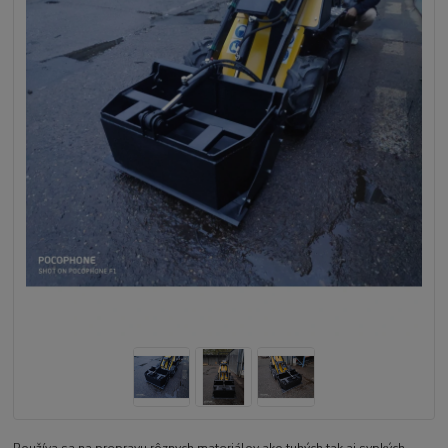
Používa sa na prepravu rôznych materiálov ako tuhých tak aj sypkých.