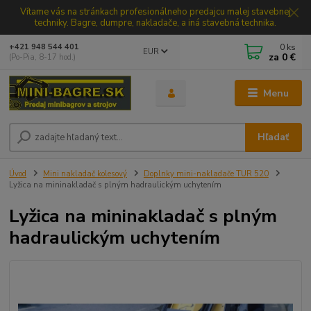
Vítame vás na stránkach profesionálneho predajcu malej stavebnej
techniky. Bagre, dumpre, nakladače, a iná stavebná technika.
0
ks
+421 948 544 401
EUR
za
0 €
(Po-Pia, 8-17 hod.)
Menu
Hľadať
Úvod
Mini nakladač kolesový
Doplnky mini-nakladače TUR 520
Lyžica na mininakladač s plným hadraulickým uchytením
Lyžica na mininakladač s plným
hadraulickým uchytením