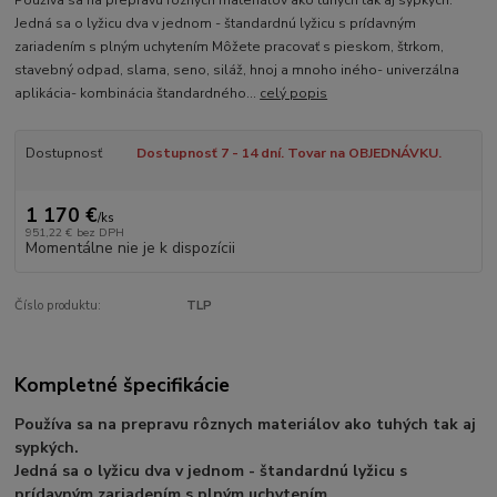
Jedná sa o lyžicu dva v jednom - štandardnú lyžicu s prídavným
zariadením s plným uchytením Môžete pracovať s pieskom, štrkom,
stavebný odpad, slama, seno, siláž, hnoj a mnoho iného- univerzálna
aplikácia- kombinácia štandardného...
celý popis
Dostupnosť
Dostupnosť 7 - 14 dní. Tovar na OBJEDNÁVKU.
1 170 €
/
ks
951,22 €
bez DPH
Momentálne nie je k dispozícii
Číslo produktu:
TLP
Kompletné špecifikácie
Používa sa na prepravu rôznych materiálov ako tuhých tak aj
sypkých.
Jedná sa o lyžicu dva v jednom - štandardnú lyžicu s
prídavným zariadením s plným uchytením