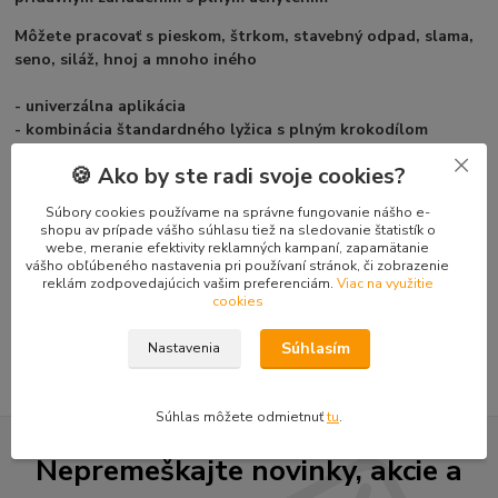
Môžete pracovať s pieskom, štrkom, stavebný odpad, slama,
seno, siláž, hnoj a mnoho iného
- univerzálna aplikácia
- kombinácia štandardného lyžica s plným krokodílom
Váha pridavného zariadenia: 100 kg
🍪 Ako by ste radi svoje cookies?
šírka: 89 cm
Súbory cookies používame na správne fungovanie nášho e-
shopu av prípade vášho súhlasu tiež na sledovanie štatistík o
webe, meranie efektivity reklamných kampaní, zapamätanie
vášho obľúbeného nastavenia pri používaní stránok, či zobrazenie
reklám zodpovedajúcich vašim preferenciám.
Viac na využitie
Tovar zaradený v kategóriách
cookies
Doplnky mini-nakladače TUR 520
Súhlasím
Nastavenia
Súhlas môžete odmietnuť
tu
.
Nepremeškajte novinky, akcie a