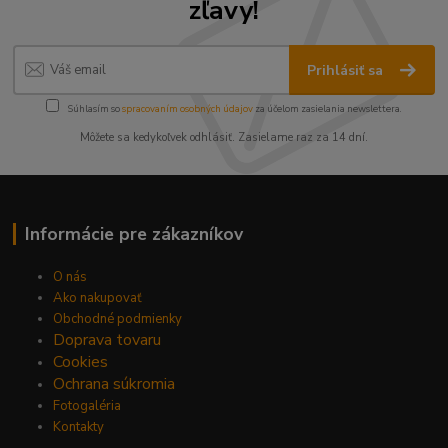
zľavy!
Prihlásiť sa
Súhlasím so
spracovaním osobných údajov
za účelom zasielania newslettera.
Môžete sa kedykoľvek odhlásiť. Zasielame raz za 14 dní.
Informácie pre zákazníkov
O nás
Ako nakupovať
Obchodné podmienky
Doprava tovaru
Cookies
Ochrana súkromia
Fotogaléria
Kontakty