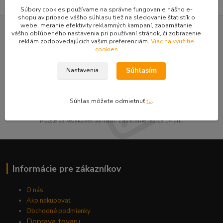
Súbory cookies používame na správne fungovanie nášho e-
shopu av prípade vášho súhlasu tiež na sledovanie štatistík o
webe, meranie efektivity reklamných kampaní, zapamätanie
vášho obľúbeného nastavenia pri používaní stránok, či zobrazenie
Nepremeškajte novinky, akcie a
reklám zodpovedajúcich vašim preferenciám.
Viac na využitie
cookies
zľavy!
Súhlasím
Nastavenia
Prihlásiť sa
Súhlas môžete odmietnuť
tu
.
Súhlasím so
spracovaním osobných údajov
za účelom zasielania newslettera.
Môžete sa kedykoľvek odhlásiť. Zasielame raz za 14 dní.
Informácie pre zákazníkov
O nás
Ako nakupovať
Obchodné podmienky
Doprava tovaru