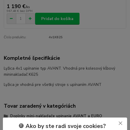
1 190 €
/
ks
967,48 €
bez DPH
Pridať do košíka
Číslo produktu:
4v1K625
Kompletné špecifikácie
Lyžica 4v1 upínanie typ AVANT. Vhodná pre kolesový kĺbový
mininakladač K625
Lyžica je vhodná pre všetký stroje s upínaním AVANT
Tovar zaradený v kategóriách
Doplnky mini-nakladače upinanie AVANT a EURO
🍪 Ako by ste radi svoje cookies?