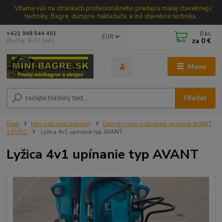
Vítame vás na stránkach profesionálneho predajcu malej stavebnej
techniky. Bagre, dumpre, nakladače, a iná stavebná technika.
0
ks
+421 948 544 401
EUR
za
0 €
(Po-Pia, 8-17 hod.)
Menu
Hľadať
Úvod
Mini nakladač kolesový
Doplnky mini-nakladače upinanie AVANT
a EURO
Lyžica 4v1 upínanie typ AVANT
Lyžica 4v1 upínanie typ AVANT