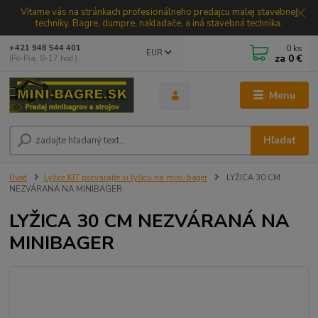
Vítame vás na stránkach profesionálneho predajcu malej stavebnej
techniky. Bagre, dumpre, nakladače, a iná stavebná technika.
0
ks
+421 948 544 401
EUR
za
0 €
(Po-Pia, 8-17 hod.)
Menu
Hľadať
Úvod
Lyžice KIT pozvárajte si lyžicu na mini-bager
LYŽICA 30 CM
NEZVÁRANÁ NA MINIBAGER
LYŽICA 30 CM NEZVÁRANÁ NA
MINIBAGER