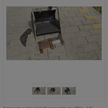
Komponenty na lyžicu širokú 30 cm pre minibagre ( 400 kg - 1.2t )