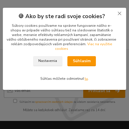
🍪 Ako by ste radi svoje cookies?
Tovar zaradený v kategóriách
Súbory cookies používame na správne fungovanie nášho e-
Lyžice KIT pozvárajte si lyžicu na mini-bager
shopu av prípade vášho súhlasu tiež na sledovanie štatistík o
webe, meranie efektivity reklamných kampaní, zapamätanie
vášho obľúbeného nastavenia pri používaní stránok, či zobrazenie
reklám zodpovedajúcich vašim preferenciám.
Viac na využitie
cookies
Nepremeškajte novinky, akcie a
Súhlasím
Nastavenia
zľavy!
Súhlas môžete odmietnuť
tu
.
Prihlásiť sa
Súhlasím so
spracovaním osobných údajov
za účelom zasielania newslettera.
Môžete sa kedykoľvek odhlásiť. Zasielame raz za 14 dní.