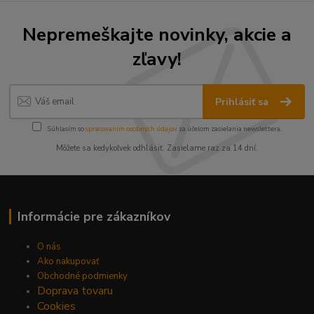
Nepremeškajte novinky, akcie a
zľavy!
Prihlásiť sa
Súhlasím so
spracovaním osobných údajov
za účelom zasielania newslettera.
Môžete sa kedykoľvek odhlásiť. Zasielame raz za 14 dní.
Informácie pre zákazníkov
O nás
Ako nakupovať
Obchodné podmienky
Doprava tovaru
Cookies