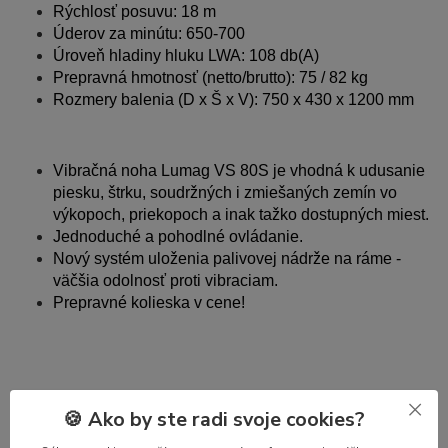
Rýchlosť posuvu: 18 m
Úderov za minútu: 650-700
Úroveň hladiny hluku LWA: 108 db(A)
Prepravná hmotnosť (netto/brutto): 75 / 82 kg
Rozmery balenia (D x Š x V): 750 x 430 x 1200 mm
Vibračná noha Lumag VS 80S je vhodná k udusanie
piesku, štrku, soudržných i zmiešaných zemín vo
výkopoch, priekopoch a inak tažko dostupných miest.
Jednoduché a pohodlné ovládanie.
Nový systém uloženia palivovej nádrže na ráme -
väčšia odolnosť proti vibraciam.
Prepravné kolieska v cene!
🍪 Ako by ste radi svoje cookies?