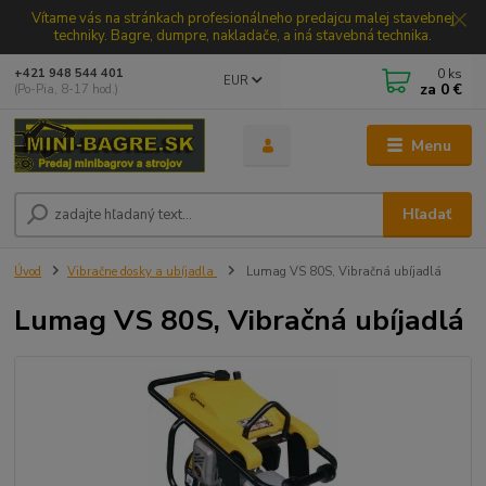
Vítame vás na stránkach profesionálneho predajcu malej stavebnej
techniky. Bagre, dumpre, nakladače, a iná stavebná technika.
0
ks
+421 948 544 401
EUR
za
0 €
(Po-Pia, 8-17 hod.)
Menu
Hľadať
Úvod
Vibračne dosky a ubíjadla
Lumag VS 80S, Vibračná ubíjadlá
Lumag VS 80S, Vibračná ubíjadlá