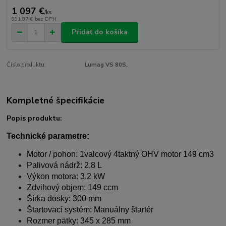
1 097 €
/
ks
891,87 €
bez DPH
Pridať do košíka
Číslo produktu:
Lumag VS 80S,
Kompletné špecifikácie
Popis produktu:
Technické parametre:
Motor / pohon: 1valcový 4taktný OHV motor 149 cm3
Palivová nádrž: 2,8 L
Výkon motora: 3,2 kW
Zdvihový objem: 149 ccm
Šírka dosky: 300 mm
Štartovací systém: Manuálny štartér
Rozmer pätky: 345 x 285 mm