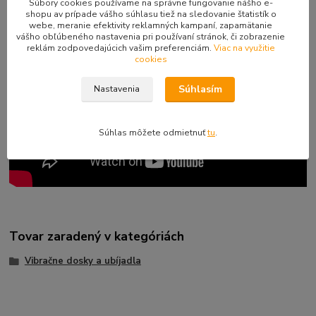
Súbory cookies používame na správne fungovanie nášho e-
shopu av prípade vášho súhlasu tiež na sledovanie štatistík o
webe, meranie efektivity reklamných kampaní, zapamätanie
vášho obľúbeného nastavenia pri používaní stránok, či zobrazenie
reklám zodpovedajúcich vašim preferenciám.
Viac na využitie
cookies
Súhlasím
Nastavenia
Súhlas môžete odmietnuť
tu
.
Tovar zaradený v kategóriách
Vibračne dosky a ubíjadla