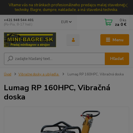
Vítame vás na stránkach profesionálneho predajcu malej stavebnej
techniky. Bagre, dumpre, nakladače, a iná stavebná technika.
0
ks
+421 948 544 401
EUR
za
0 €
(Po-Pia, 8-17 hod.)
Menu
Hľadať
Úvod
Vibračne dosky a ubíjadla
Lumag RP 160HPC, Vibračná doska
Lumag RP 160HPC, Vibračná
doska