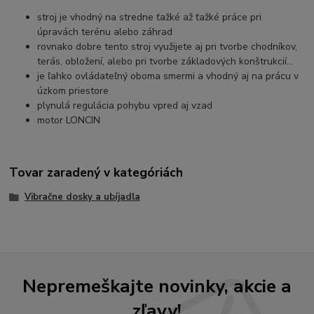
stroj je vhodný na stredne ťažké až ťažké práce pri
úpravách terénu alebo záhrad
rovnako dobre tento stroj využijete aj pri tvorbe chodníkov,
terás, obložení, alebo pri tvorbe základových konštrukcií...
je ľahko ovládateľný oboma smermi a vhodný aj na prácu v
úzkom priestore
plynulá regulácia pohybu vpred aj vzad
motor LONCIN
Tovar zaradený v kategóriách
Vibračne dosky a ubíjadla
Nepremeškajte novinky, akcie a
zľavy!