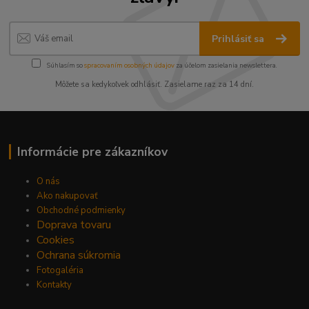
Prihlásiť sa
Súhlasím so
spracovaním osobných údajov
za účelom zasielania newslettera.
Môžete sa kedykoľvek odhlásiť. Zasielame raz za 14 dní.
Informácie pre zákazníkov
O nás
Ako nakupovať
Obchodné podmienky
Doprava tovaru
Cookies
Ochrana súkromia
Fotogaléria
Kontakty