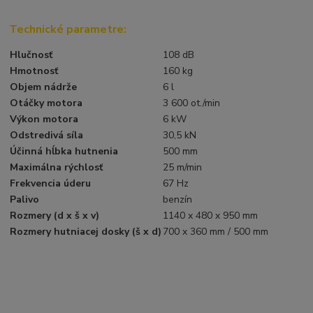
Technické parametre:
Hlučnosť
108 dB
Hmotnosť
160 kg
Objem nádrže
6 l
Otáčky motora
3 600 ot./min
Výkon motora
6 kW
Odstredivá síla
30,5 kN
Účinná hĺbka hutnenia
500 mm
Maximálna rýchlosť
25 m/min
Frekvencia úderu
67 Hz
Palivo
benzín
Rozmery (d x š x v)
1140 x 480 x 950 mm
Rozmery hutniacej dosky (š x d)
700 x 360 mm / 500 mm