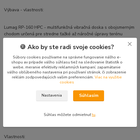
Výbava - vlastnosti:
Lumag RP-160 HPC - multifunkčná vibračná doska s obojsmerným
chodom určená pre stredne ťažké až náročné úpravy terénu
stavebného či krajinného rázu.
🍪 Ako by ste radi svoje cookies?
Súbory cookies používame na správne fungovanie nášho e-
pohon štvortaktným benzínovým LONCIM motorom 270 cm³
shopu av prípade vášho súhlasu tiež na sledovanie štatistík o
webe, meranie efektivity reklamných kampaní, zapamätanie
s výkonom 6 kw
vášho obľúbeného nastavenia pri používaní stránok, či zobrazenie
plynulá regulácia vpred i vzad
reklám zodpovedajúcich vašim preferenciám.
Viac na využitie
ľahko ovládateľná, vhodná i do úzkych priestorov
cookies
maximálny povolený náklon 20°
pevná a stabilná konštrukcia
Súhlasím
Nastavenia
motor chránený proti preťaženiu
ochranný rám, pryžová podložka k hutneniu dlažby a
prepravný podvozok v cene
Súhlas môžete odmietnuť
tu
.
Vlastnosti: