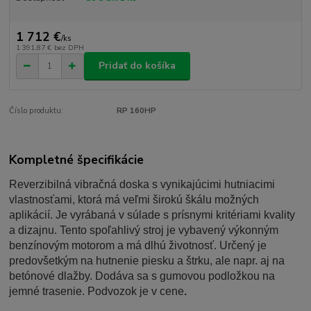
1 712 €
/
ks
1 391,87 €
bez DPH
Pridať do košíka
Číslo produktu:
RP 160HP
Kompletné špecifikácie
Reverzibilná vibračná doska s vynikajúcimi hutniacimi
vlastnosťami, ktorá má veľmi širokú škálu možných
aplikácií. Je vyrábaná v súlade s prísnymi kritériami kvality
a dizajnu. Tento spoľahlivý stroj je vybavený výkonným
benzínovým motorom a má dlhú životnosť. Určený je
predovšetkým na hutnenie piesku a štrku, ale napr. aj na
betónové dlažby. Dodáva sa s gumovou podložkou na
jemné trasenie. Podvozok je v cene
.