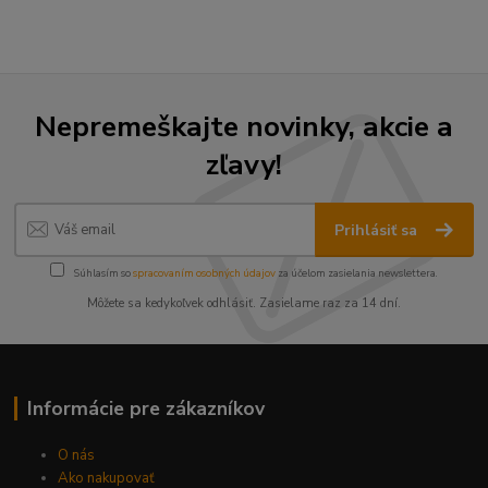
Nepremeškajte novinky, akcie a
zľavy!
Prihlásiť sa
Súhlasím so
spracovaním osobných údajov
za účelom zasielania newslettera.
Môžete sa kedykoľvek odhlásiť. Zasielame raz za 14 dní.
Informácie pre zákazníkov
O nás
Ako nakupovať