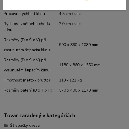
Max. hydraulický tlak:
28 MPa
Pracovní rychlost klínu:
4,5 cm / sec
Rychlost zpětného chodu
2,0 cm / sec
klínu:
Rozměry (D x Š x V) při
990 x 860 x 1080 mm
zasunutém štípacím klínu:
Rozměry (D x Š x V) při
1180 x 860 x 1550 mm
vysunutém štípacím klínu:
Hmotnost (netto / brutto):
113 / 121 kg
Rozměry balení (B x T x H):
570 x 400 x 1170 mm
Tovar zaradený v kategóriách
Štiepačky dreva