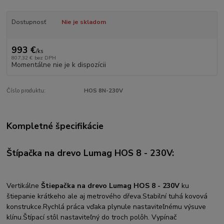
Dostupnosť
Nie je skladom
993 €
/
ks
807,32 €
bez DPH
Momentálne nie je k dispozícii
Číslo produktu:
HOS 8N-230V
Kompletné špecifikácie
Štípačka na drevo Lumag HOS 8 - 230V:
Vertikálne
Štiepačka na drevo Lumag HOS 8 - 230V
ku
štiepanie krátkeho ale aj metrového dřeva.Stabilní tuhá kovová
konstrukce.Rychlá práca vďaka plynule nastaviteľnému výsuve
klínu.Štípací stôl nastaviteľný do troch polôh. Vypínač