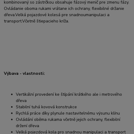
kombinovaný so zástrčkou obsahuje fázový menič pre zmenu fázy.
Ovládanie oboma rukami vrátane ich ochrany, flexibilné držanie
dřeva.Velká pojazdové kolesá pre snadnoumanipulaci a
transport.Včetně štiepacieho kríža.
Výbava - vlastnosti:
Vertikální provedení ke štípání krátkého ale i metrového
dřeva
Stabilní tuhá kovová konstrukce
Rychlá práce díky plynule nastavitelnému výsunu klínu
Ovládání oběma rukama včetně jejich ochrany, flexibilní
držení dřeva
Velká pojezdová kola pro snadnou manipulaci a transport