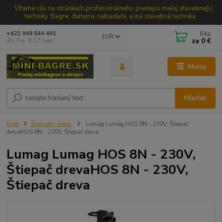
Vítame vás na stránkach profesionálneho predajcu malej stavebnej
techniky. Bagre, dumpre, nakladače, a iná stavebná technika.
0
ks
+421 948 544 401
EUR
za
0 €
(Po-Pia, 8-17 hod.)
Menu
Hľadať
Úvod
Štiepačky dreva
Lumag Lumag HOS 8N - 230V, Štiepač
drevaHOS 8N - 230V, Štiepač dreva
Lumag Lumag HOS 8N - 230V,
Štiepač drevaHOS 8N - 230V,
Štiepač dreva