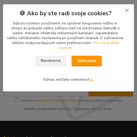
Tovar zaradený v kategóriách
🍪 Ako by ste radi svoje cookies?
Doplnky mini-nakladače TUR 520
Súbory cookies používame na správne fungovanie nášho e-
shopu av prípade vášho súhlasu tiež na sledovanie štatistík o
webe, meranie efektivity reklamných kampaní, zapamätanie
vášho obľúbeného nastavenia pri používaní stránok, či zobrazenie
reklám zodpovedajúcich vašim preferenciám.
Viac na využitie
cookies
Nepremeškajte novinky, akcie a
Súhlasím
Nastavenia
zľavy!
Súhlas môžete odmietnuť
tu
.
Prihlásiť sa
Súhlasím so
spracovaním osobných údajov
za účelom zasielania newslettera.
Môžete sa kedykoľvek odhlásiť. Zasielame raz za 14 dní.