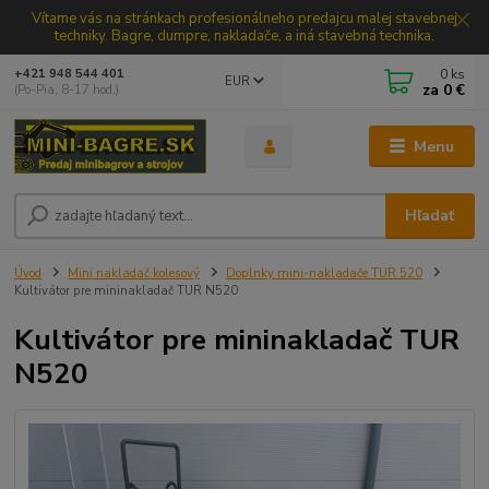
Vítame vás na stránkach profesionálneho predajcu malej stavebnej
techniky. Bagre, dumpre, nakladače, a iná stavebná technika.
0
ks
+421 948 544 401
EUR
za
0 €
(Po-Pia, 8-17 hod.)
Menu
Hľadať
Úvod
Mini nakladač kolesový
Doplnky mini-nakladače TUR 520
Kultivátor pre mininakladač TUR N520
Kultivátor pre mininakladač TUR
N520