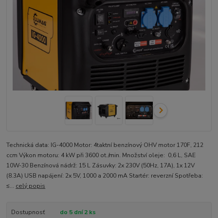
Technická data: IG-4000 Motor: 4taktní benzínový OHV motor 170F, 212
ccm Výkon motoru: 4 kW při 3600 ot./min. Množství oleje: 0,6 L, SAE
10W-30 Benzínová nádrž: 15 L Zásuvky: 2x 230V (50Hz, 17A), 1x 12V
(8.3A) USB napájení: 2x 5V, 1000 a 2000 mA Startér: reverzní Spotřeba:
≤...
celý popis
Dostupnosť
do 5 dní 2 ks