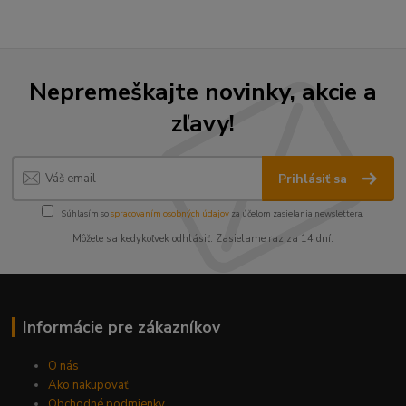
Nepremeškajte novinky, akcie a
zľavy!
Prihlásiť sa
Súhlasím so
spracovaním osobných údajov
za účelom zasielania newslettera.
Môžete sa kedykoľvek odhlásiť. Zasielame raz za 14 dní.
Informácie pre zákazníkov
O nás
Ako nakupovať
Obchodné podmienky