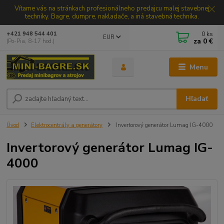
Vítame vás na stránkach profesionálneho predajcu malej stavebnej
techniky. Bagre, dumpre, nakladače, a iná stavebná technika.
0
ks
+421 948 544 401
EUR
za
0 €
(Po-Pia, 8-17 hod.)
Menu
Hľadať
Úvod
Elektrocentrály a generátory
Invertorový generátor Lumag IG-4000
Invertorový generátor Lumag IG-
4000