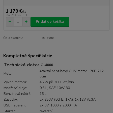
1 178 €
/
ks
957,72 €
bez DPH
Pridať do košíka
Číslo produktu:
IG-4000
Kompletné špecifikácie
Technická data:
IG-4000
4taktní benzínový OHV motor 170F, 212
Motor:
ccm
Výkon motoru:
4 kW při 3600 ot./min.
Množství oleje:
0,6 L, SAE 10W-30
Benzínová nádrž:
15 L
Zásuvky:
2x 230V (50Hz, 17A), 1x 12V (8.3A)
USB napájení:
2x 5V, 1000 a 2000 mA
Startér:
reverzní