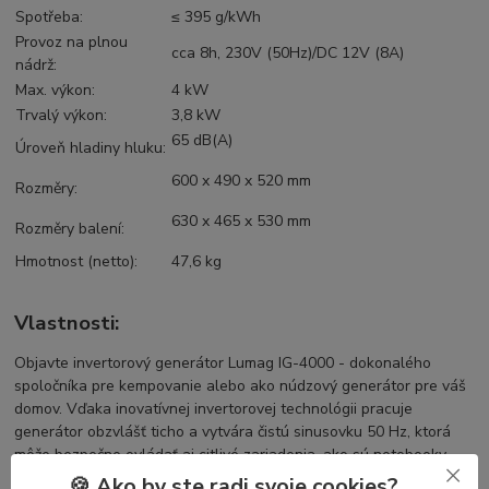
Spotřeba:
≤ 395 g/kWh
Provoz na plnou
cca 8h, 230V (50Hz)/DC 12V (8A)
nádrž:
Max. výkon:
4 kW
Trvalý výkon:
3,8 kW
65 dB(A)
Úroveň hladiny hluku:
600 x 490 x 520 mm
Rozměry:
630 x 465 x 530 mm
Rozměry balení:
Hmotnost (netto):
47,6 kg
Vlastnosti:
Objavte invertorový generátor Lumag IG-4000 - dokonalého
spoločníka pre kempovanie alebo ako núdzový generátor pre váš
domov. Vďaka inovatívnej invertorovej technológii pracuje
generátor obzvlášť ticho a vytvára čistú sinusovku 50 Hz, ktorá
môže bezpečne ovládať aj citlivé zariadenia, ako sú notebooky,
vykurovacie telesá alebo televízory. S výstupným výkonom 4,0 kW
🍪 Ako by ste radi svoje cookies?