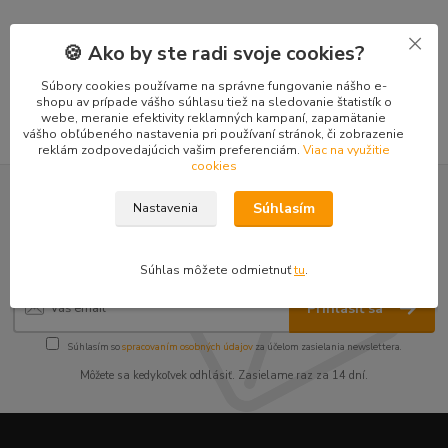
Tovar zaradený v kategóriách
🍪 Ako by ste radi svoje cookies?
Náhradné diely FENIX 400
Súbory cookies používame na správne fungovanie nášho e-
shopu av prípade vášho súhlasu tiež na sledovanie štatistík o
webe, meranie efektivity reklamných kampaní, zapamätanie
vášho obľúbeného nastavenia pri používaní stránok, či zobrazenie
reklám zodpovedajúcich vašim preferenciám.
Viac na využitie
cookies
Nepremeškajte novinky, akcie a
Súhlasím
Nastavenia
zľavy!
Súhlas môžete odmietnuť
tu
.
Prihlásiť sa
Súhlasím so
spracovaním osobných údajov
za účelom zasielania newslettera.
Môžete sa kedykoľvek odhlásiť. Zasielame raz za 14 dní.