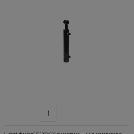
Hydraulický piest VD3060c300 piest ramena. Hlavý piest ramena pre