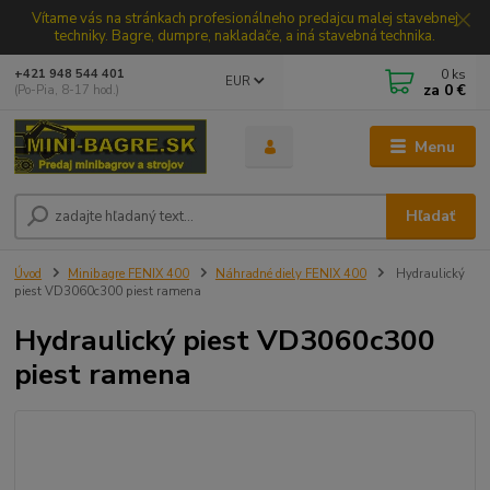
Vítame vás na stránkach profesionálneho predajcu malej stavebnej
techniky. Bagre, dumpre, nakladače, a iná stavebná technika.
0
ks
+421 948 544 401
EUR
za
0 €
(Po-Pia, 8-17 hod.)
Menu
Hľadať
Úvod
Minibagre FENIX 400
Náhradné diely FENIX 400
Hydraulický
piest VD3060c300 piest ramena
Hydraulický piest VD3060c300
piest ramena