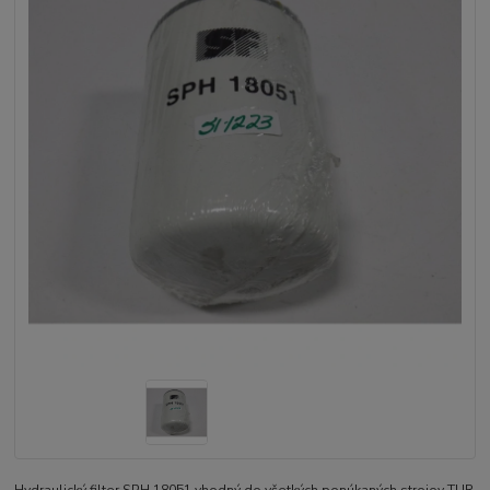
Hydraulický filter SPH 18051 vhodný do všetkých ponúkaných strojov TUR