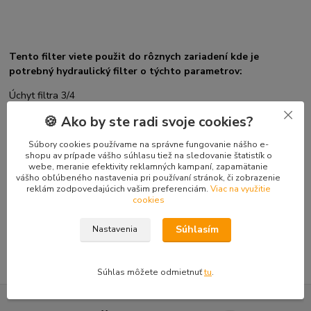
.
.
Tento filter viete použit do rôznych zariadení kde je
potrebný hydraulický filter o týchto parametrov:
Úchyt filtra 3/4
Maximálny prietok spätný: 66 Litrov
🍪 Ako by ste radi svoje cookies?
Sací prúd: 18 litrov
P 25 µm
Súbory cookies používame na správne fungovanie nášho e-
Dĺžka 180 mm
shopu av prípade vášho súhlasu tiež na sledovanie štatistík o
webe, meranie efektivity reklamných kampaní, zapamätanie
vášho obľúbeného nastavenia pri používaní stránok, či zobrazenie
reklám zodpovedajúcich vašim preferenciám.
Viac na využitie
cookies
Tovar zaradený v kategóriách
Doplnky mini-nakladače TUR 520
Súhlasím
Nastavenia
Súhlas môžete odmietnuť
tu
.