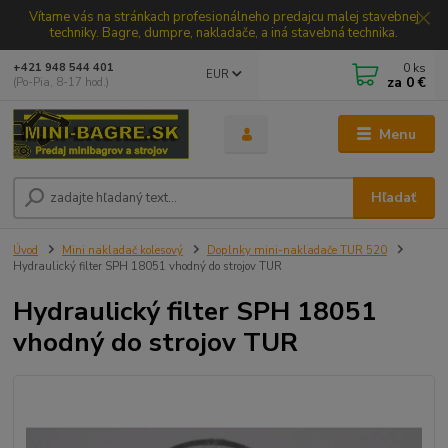
Vítame vás na stránkach profesionálneho predajcu malej stavebnej
techniky. Bagre, dumpre, nakladače, a iná stavebná technika.
0
ks
+421 948 544 401
EUR
za
0 €
(Po-Pia, 8-17 hod.)
Menu
Hľadať
Úvod
Mini nakladač kolesový
Doplnky mini-nakladače TUR 520
Hydraulický filter SPH 18051 vhodný do strojov TUR
Hydraulický filter SPH 18051
vhodný do strojov TUR