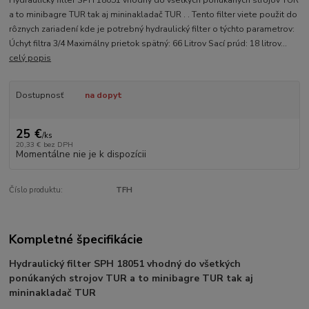
a to minibagre TUR tak aj mininakladač TUR . . Tento filter viete použit do
rôznych zariadení kde je potrebný hydraulický filter o týchto parametrov:
Úchyt filtra 3/4 Maximálny prietok spätný: 66 Litrov Sací prúd: 18 litrov...
celý popis
Dostupnosť
na dopyt
25 €
/
ks
20,33 €
bez DPH
Momentálne nie je k dispozícii
Číslo produktu:
TFH
Kompletné špecifikácie
Hydraulický filter SPH 18051 vhodný do všetkých
ponúkaných strojov TUR a to minibagre TUR tak aj
mininakladač TUR