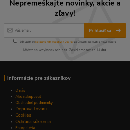
Nepremeškajte novinky, akcie a
zľavy!
Prihlásiť sa
Súhlasím so
spracovaním osobných údajov
za účelom zasielania newslettera.
Môžete sa kedykoľvek odhlásiť. Zasielame raz za 14 dní.
Informácie pre zákazníkov
O nás
Ako nakupovať
Obchodné podmienky
Doprava tovaru
Cookies
Ochrana súkromia
Fotogaléria