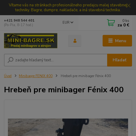
Vítame vás na stránkach profesionálneho predajcu malej stavebnej
techniky. Bagre, dumpre, nakladače, a iná stavebná technika.
0
ks
+421 948 544 401
EUR
za
0 €
(Po-Pia, 8-17 hod.)
Menu
Hľadať
Úvod
Minibagre FENIX 400
Hrebeň pre minibager Fénix 400
Hrebeň pre minibager Fénix 400