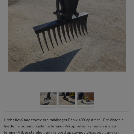
Hrebeňový nadstavec pre minibager Fénix 400 Výužitie: - Pre čistenie-
triedenie odpadu, čistenie terénu- Výkop, výber kameňa v menom
teréne- Výber starého trávnika pred opätovnou výsadbou trávnika-