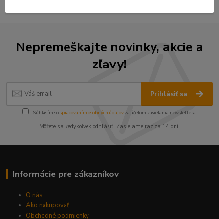
Nepremeškajte novinky, akcie a
zľavy!
Prihlásiť sa
Súhlasím so
spracovaním osobných údajov
za účelom zasielania newslettera.
Môžete sa kedykoľvek odhlásiť. Zasielame raz za 14 dní.
Informácie pre zákazníkov
O nás
Ako nakupovať
Obchodné podmienky