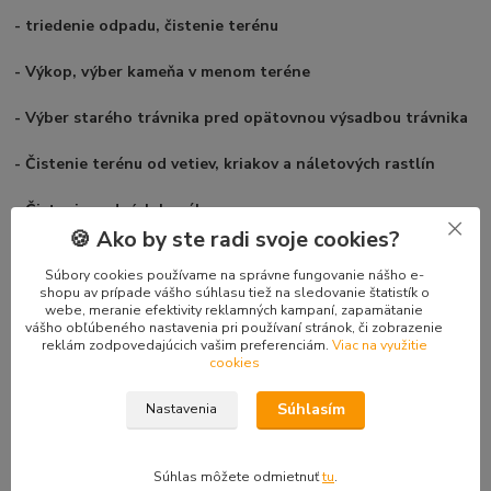
- triedenie odpadu, čistenie terénu
- Výkop, výber kameňa v menom teréne
- Výber starého trávnika pred opätovnou výsadbou trávnika
- Čistenie terénu od vetiev, kriakov a náletových rastlín
- Čistenie vodných kanálov
🍪 Ako by ste radi svoje cookies?
- alebo prípravku kyprenie pôdy
Súbory cookies používame na správne fungovanie nášho e-
shopu av prípade vášho súhlasu tiež na sledovanie štatistík o
- a veľa iného, kde sa dá hrebeň využiť
webe, meranie efektivity reklamných kampaní, zapamätanie
vášho obľúbeného nastavenia pri používaní stránok, či zobrazenie
reklám zodpovedajúcich vašim preferenciám.
Viac na využitie
cookies
Tovar zaradený v kategóriách
Súhlasím
Nastavenia
Minibagre FENIX 400
Doplnky FENIX 400
Súhlas môžete odmietnuť
tu
.