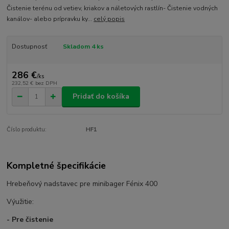
Čistenie terénu od vetiev, kriakov a náletových rastlín- Čistenie vodných
kanálov- alebo prípravku ky...
celý popis
Dostupnosť
Skladom 4 ks
286 €
/
ks
232,52 €
bez DPH
Pridať do košíka
Číslo produktu:
HF1
Kompletné špecifikácie
Hrebeňový nadstavec pre minibager Fénix 400
Výužitie:
- Pre čistenie