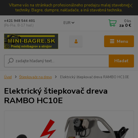
Vítame vás na stránkach profesionálneho predajcu malej stavebnej
techniky. Bagre, dumpre, nakladače, a iná stavebná technika.
0
ks
+421 948 544 401
EUR
za
0 €
(Po-Pia, 8-17 hod.)
Menu
Hľadať
Úvod
Štiepkovače na drevo
Elektrický štiepkovač dreva RAMBO HC10E
Elektrický štiepkovač dreva
RAMBO HC10E