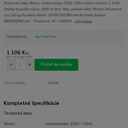
Technická data: Motor: elektromotor 230V / 50Hz Výkon motoru: 2.2 kW
Otáčky řezacího válce: 1800 ot./min. Max. průměr větví: 50 mm Hmotnost:
cca 100 kg Rozměry drtiče: 1670/570/1060 mm Rozměry balení:
880/560/840 mm Vlastnosti: HC-1000EW...
celý popis
Dostupnosť
do 5 dní 2 ks
1 106 €
/
ks
899,19 €
bez DPH
Pridať do košíka
Číslo produktu:
HC10E
Kompletné špecifikácie
Technická data:
Motor:
elektromotor 230V / 50Hz