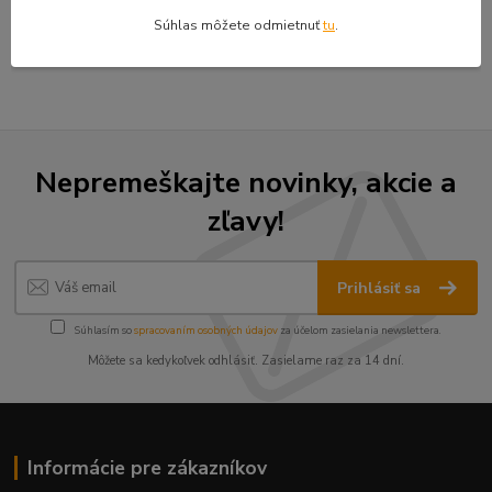
Tovar zaradený v kategóriách
Súhlas môžete odmietnuť
tu
.
Štiepkovače na drevo
Nepremeškajte novinky, akcie a
zľavy!
Prihlásiť sa
Súhlasím so
spracovaním osobných údajov
za účelom zasielania newslettera.
Môžete sa kedykoľvek odhlásiť. Zasielame raz za 14 dní.
Informácie pre zákazníkov