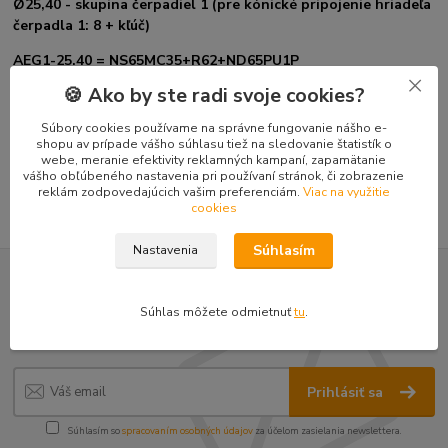
Ø25,40 - skupina čerpadiel 1 (pre kónické pripojenie hriadeľa
čerpadla 1: 8 + kľúč)
AEG1-25.40 = NS65MC35+R62+ND65PU1P
🍪 Ako by ste radi svoje cookies?
Súbory cookies používame na správne fungovanie nášho e-
Tovar zaradený v kategóriách
shopu av prípade vášho súhlasu tiež na sledovanie štatistík o
webe, meranie efektivity reklamných kampaní, zapamätanie
Náhradné diely FENIX 400
vášho obľúbeného nastavenia pri používaní stránok, či zobrazenie
reklám zodpovedajúcich vašim preferenciám.
Viac na využitie
cookies
Súhlasím
Nastavenia
Nepremeškajte novinky, akcie a
Súhlas môžete odmietnuť
tu
.
zľavy!
Prihlásiť sa
Súhlasím so
spracovaním osobných údajov
za účelom zasielania newslettera.