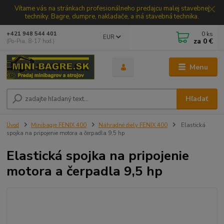
Vítame vás na stránkach profesionálneho predajcu malej stavebnej
techniky. Bagre, dumpre, nakladače, a iná stavebná technika.
0
ks
+421 948 544 401
EUR
za
0 €
(Po-Pia, 8-17 hod.)
Menu
Hľadať
Úvod
Minibagre FENIX 400
Náhradné diely FENIX 400
Elastická
spojka na pripojenie motora a čerpadla 9,5 hp
Elastická spojka na pripojenie
motora a čerpadla 9,5 hp