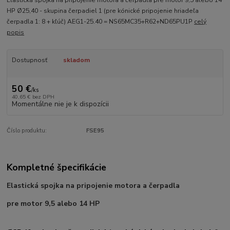
HP Ø25,40 - skupina čerpadiel 1 (pre kónické pripojenie hriadeľa
čerpadla 1: 8 + kľúč) AEG1-25.40 = NS65MC35+R62+ND65PU1P
celý
popis
Dostupnosť
skladom
50 €
/
ks
40,65 €
bez DPH
Momentálne nie je k dispozícii
Číslo produktu:
FSE95
Kompletné špecifikácie
Elastická spojka na pripojenie motora a čerpadla
pre motor 9,5 alebo 14 HP