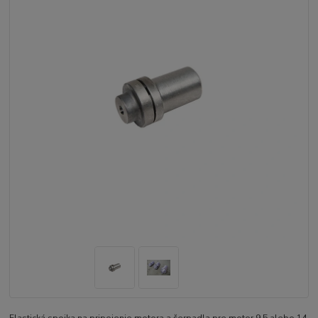
Elastická spojka na pripojenie motora a čerpadla pre motor 9,5 alebo 14