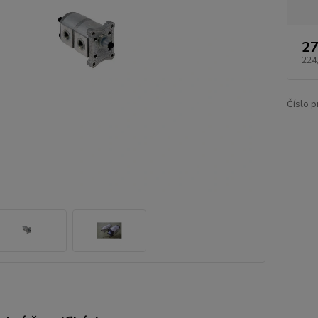
27
224
Číslo p