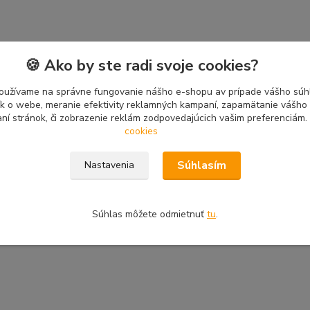
🍪 Ako by ste radi svoje cookies?
oužívame na správne fungovanie nášho e-shopu av prípade vášho súhl
tík o webe, meranie efektivity reklamných kampaní, zapamätanie vášh
aní stránok, či zobrazenie reklám zodpovedajúcich vašim preferenciám.
cookies
Súhlasím
Nastavenia
Súhlas môžete odmietnuť
tu
.