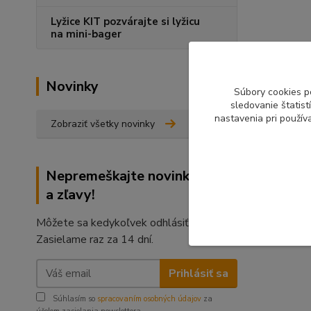
Lyžice KIT pozvárajte si lyžicu
na mini-bager
Novinky
Súbory cookies p
sledovanie štatis
nastavenia pri použív
Zobraziť všetky novinky
Nepremeškajte novinky, akcie
a zľavy!
Môžete sa kedykoľvek odhlásiť.
Zasielame raz za 14 dní.
Prihlásiť sa
Súhlasím so
spracovaním osobných údajov
za