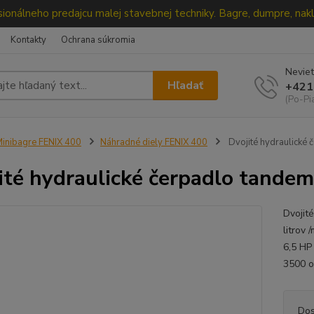
ionálneho predajcu malej stavebnej techniky. Bagre, dumpre, nakl
Kontakty
Ochrana súkromia
Neviet
Hľadať
+421
(Po-Pi
inibagre FENIX 400
Náhradné diely FENIX 400
Dvojité hydraulické 
ité hydraulické čerpadlo tandem
Dvojit
litrov
6,5 HP
3500 o
Dos