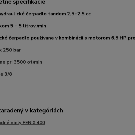
tné špecifikácie
hydraulické čerpadlo tandem 2,5+2,5 cc
kom 5 + 5 litrov /min
cké čerpadlo používane v kombinácii s motorom 6,5 HP pr
k 250 bar
e pri 3500 ot/min
ie 3/8
zaradený v kategóriách
dné diely FENIX 400