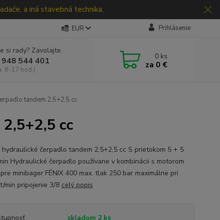
adače, a iná stavebná technika.
Prihlásenie
EUR
e si rady? Zavolajte.
0
ks
 948 544 401
za
0 €
a, 8-17 hod.)
čerpadlo tandem 2,5+2,5 cc
 2,5+2,5 cc
é hydraulické čerpadlo tandem 2,5+2,5 cc S prietokom 5 + 5
 /min Hydraulické čerpadlo používane v kombinácii s motorom
 pre minibager FÉNIX 400 max. tlak 250 bar maximálne pri
t/min pripojenie 3/8
celý popis
tupnosť
skladom 2 ks