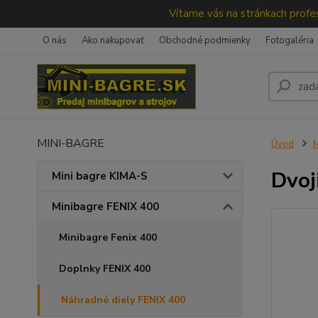
Vítame vás na stránkach profes
O nás
Ako nakupovať
Obchodné podmienky
Fotogaléria
MINI-BAGRE
Úvod
M
Dvoj
Mini bagre KIMA-S
Minibagre FENIX 400
Minibagre Fenix 400
Doplnky FENIX 400
Náhradné diely FENIX 400