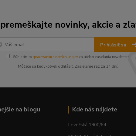
premeškajte novinky, akcie a zľa
Prihlásiť sa
Súhlasím so
spracovaním osobných údajov
za účelom zasielania newslettera.
Môžete sa kedykoľvek odhlásiť. Zasielame raz za 14 dní.
nejšie na blogu
Kde nás nájdete
Levočská 1900/64