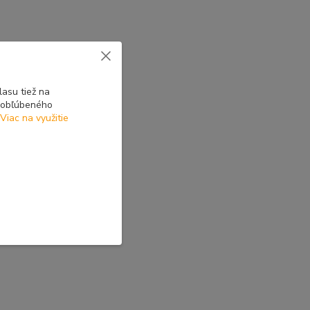
asu tiež na
o obľúbeného
Viac na využitie