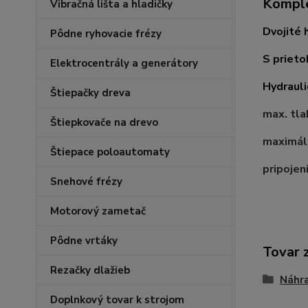
Komple
Vibračná lišta a hladičky
Dvojité 
Pôdne ryhovacie frézy
S prieto
Elektrocentrály a generátory
Hydrauli
Štiepačky dreva
max. tla
Štiepkovače na drevo
maximáln
Štiepace poloautomaty
pripojen
Snehové frézy
Motorový zametač
Pôdne vrtáky
Tovar 
Rezačky dlažieb
Náhra
Doplnkový tovar k strojom