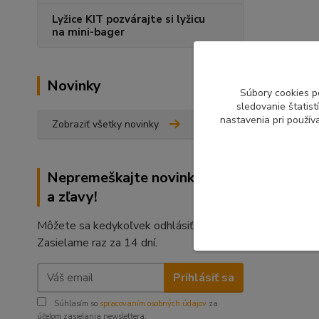
Lyžice KIT pozvárajte si lyžicu
na mini-bager
Novinky
Súbory cookies p
sledovanie štatis
nastavenia pri použív
Zobraziť všetky novinky
Nepremeškajte novinky, akcie
a zľavy!
Môžete sa kedykoľvek odhlásiť.
Zasielame raz za 14 dní.
Prihlásiť sa
Súhlasím so
spracovaním osobných údajov
za
účelom zasielania newslettera.