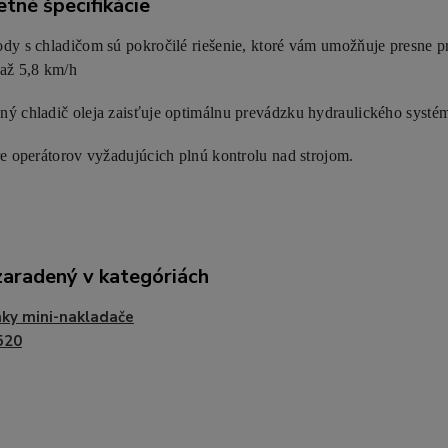
tné špecifikácie
dy s chladičom sú pokročilé riešenie, ktoré vám umožňuje presne 
až 5,8 km/h
ý chladič oleja zaisťuje optimálnu prevádzku hydraulického systé
re operátorov vyžadujúcich plnú kontrolu nad strojom.
zaradený v kategóriách
ky mini-nakladače
520