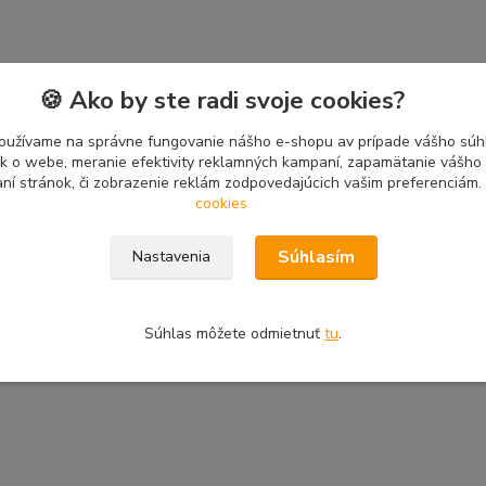
🍪 Ako by ste radi svoje cookies?
oužívame na správne fungovanie nášho e-shopu av prípade vášho súhl
tík o webe, meranie efektivity reklamných kampaní, zapamätanie vášh
aní stránok, či zobrazenie reklám zodpovedajúcich vašim preferenciám.
cookies
Súhlasím
Nastavenia
Súhlas môžete odmietnuť
tu
.