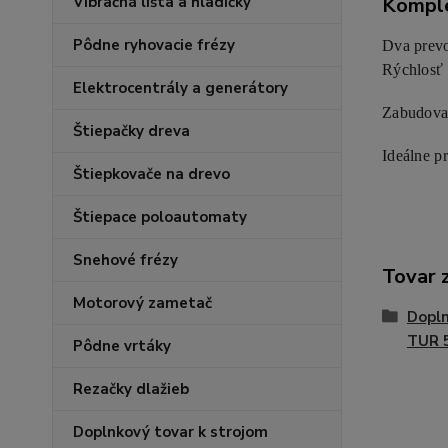
Komple
Vibračná lišta a hladičky
Pôdne ryhovacie frézy
Dva prevo
Rýchlosť 
Elektrocentrály a generátory
Zabudovan
Štiepačky dreva
Ideálne p
Štiepkovače na drevo
Štiepace poloautomaty
Snehové frézy
Tovar 
Motorový zametač
Dopln
TUR 
Pôdne vrtáky
Rezačky dlažieb
Doplnkový tovar k strojom