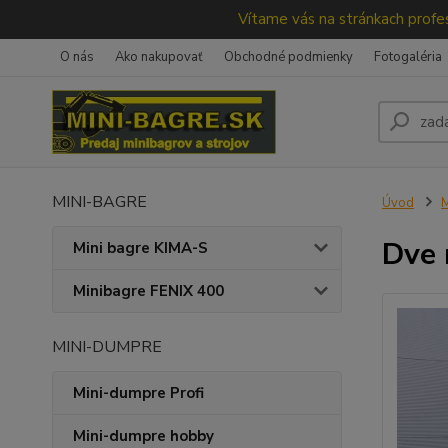
Vítame vás na stránkach profes
O nás
Ako nakupovať
Obchodné podmienky
Fotogaléria
MINI-BAGRE
Úvod
M
Dve 
Mini bagre KIMA-S
Minibagre FENIX 400
MINI-DUMPRE
Mini-dumpre Profi
Mini-dumpre hobby