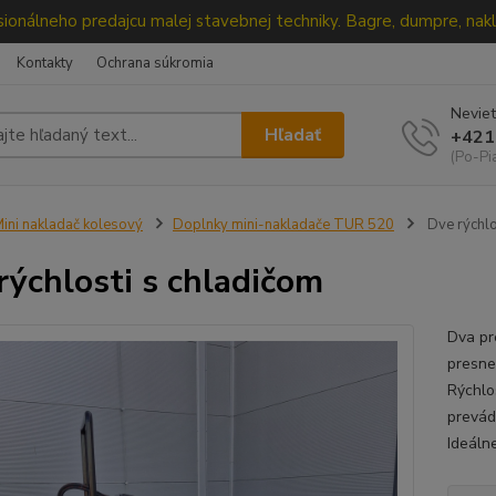
ionálneho predajcu malej stavebnej techniky. Bagre, dumpre, nakl
Kontakty
Ochrana súkromia
Neviet
Hľadať
+421
(Po-Pi
ini nakladač kolesový
Doplnky mini-nakladače TUR 520
Dve rýchlo
rýchlosti s chladičom
Dva pr
presne
Rýchlo
prevád
Ideáln