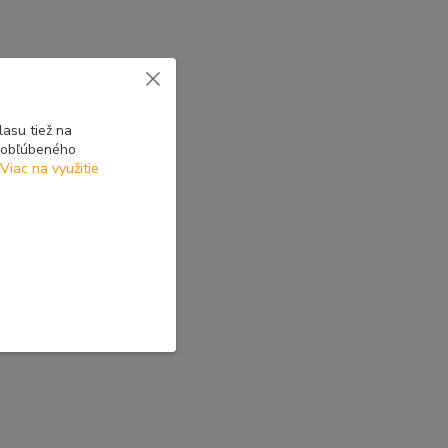
asu tiež na
o obľúbeného
Viac na využitie