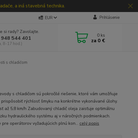
adače, a iná stavebná technika.
Prihlásenie
EUR
e si rady? Zavolajte.
0
ks
 948 544 401
za
0 €
a, 8-17 hod.)
sti s chladičom
evody s chladičom sú pokročilé riešenie, ktoré vám umožňuje
 prispôsobiť rýchlosť šmyku na konkrétne vykonávané úlohy.
sť až 5,8 km/h Zabudovaný chladič oleja zaisťuje optimálnu
zku hydraulického systému aj v náročných podmienkach.
e pre operátorov vyžadujúcich plnú kon...
celý popis