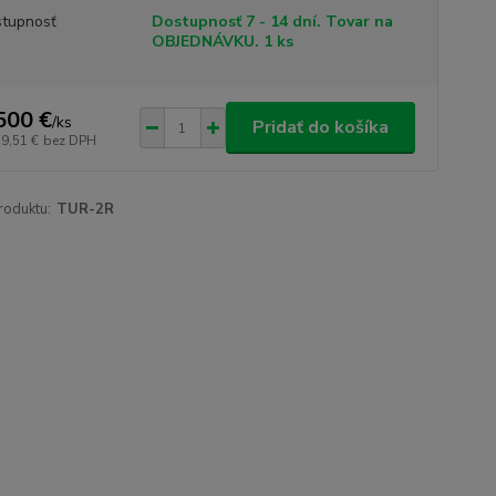
tupnosť
Dostupnosť 7 - 14 dní. Tovar na
OBJEDNÁVKU. 1 ks
500 €
/
ks
Pridať do košíka
19,51 €
bez DPH
roduktu:
TUR-2R