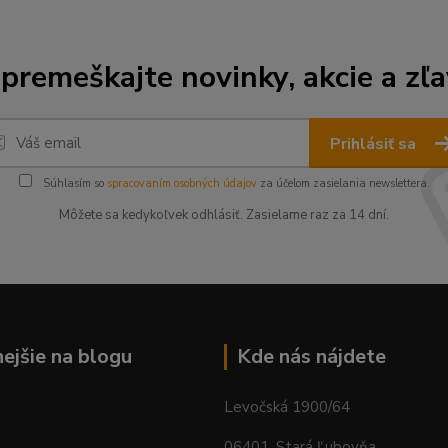
premeškajte novinky, akcie a zľa
Prihlásiť sa
Súhlasím so
spracovaním osobných údajov
za účelom zasielania newslettera.
Môžete sa kedykoľvek odhlásiť. Zasielame raz za 14 dní.
nejšie na blogu
Kde nás nájdete
Levočská 1900/64
06401, Stará Ľubovňa